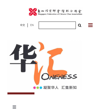
Skip
to
content
Search
中文
EN
for:
Toggle