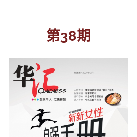
Navigation
专题
往期杂志
人
第38期
投稿
事
往期杂志
关于我们
物
第56期
征稿启事
登录|退出
第55期
《华汇》杂志介绍
第54期
编委会
第53期
联系我们
第52期