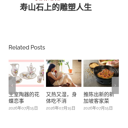
寿山石上的雕塑人生
Related Posts
王室陶器的花
又热又湿，身
推陈出新的新
“
蝶恋事
体吃不消
加坡客家菜
之
来
2026年07月15日
2026年07月15日
2026年07月15日
扎
20