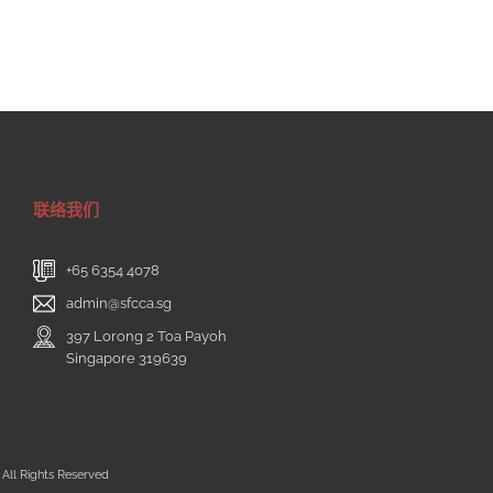
联络我们
+65 6354 4078
admin@sfcca.sg
397 Lorong 2 Toa Payoh
Singapore 319639
All Rights Reserved