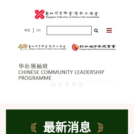
Skip
to
content
Search
中文
EN
for:
最新消息