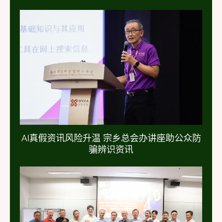
AI真假资讯风险升温 宗乡总会办讲座助公众防
骗辨识资讯