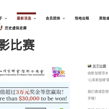
于
最新消息
会员团体
场地出租
资助
历史虚拟走廊
摄影比赛
关于比赛
由新加坡宗乡
“心系新加坡
我们邀请您用
手哦！