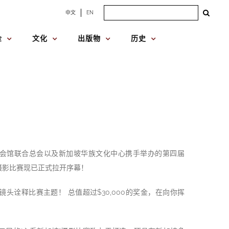
Search
中文
EN
for:
金
文化
出版物
历史
会馆联合总会以及新加坡华族文化中心携手举办的第四届
”摄影比赛现已正式拉开序幕！
镜头诠释比赛主题！ 总值超过$30,000的奖金，在向你挥