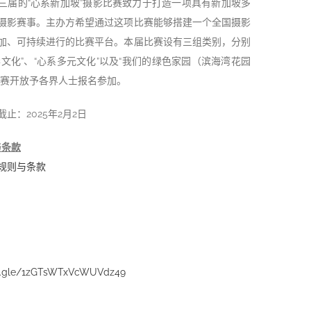
三届的“心系新加坡”摄影比赛致力于打造一项具有新加坡多
摄影赛事。主办方希望通过这项比赛能够搭建一个全国摄影
加、可持续进行的比赛平台。本届比赛设有三组类别，分别
华文化”、“心系多元文化”以及“我们的绿色家园（滨海湾花园
比赛开放予各界人士报名参加。
止：2025年2月2日
与条款
规则与条款
ms.gle/1zGTsWTxVcWUVdz49