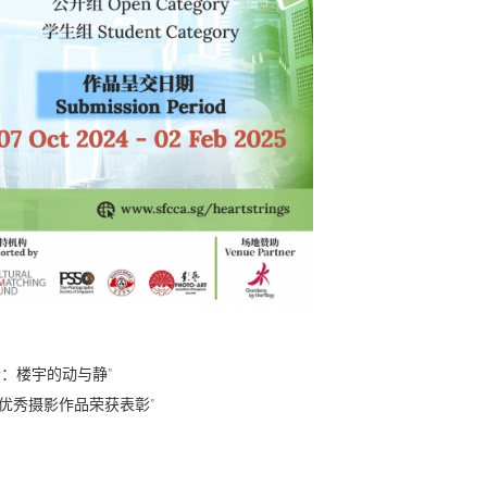
会：楼宇的动与静
”
2份优秀摄影作品荣获表彰
”