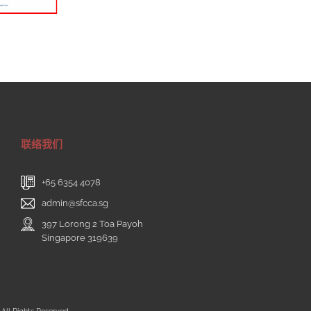
联络我们
+65 6354 4078
admin@sfcca.sg
397 Lorong 2 Toa Payoh
Singapore 319639