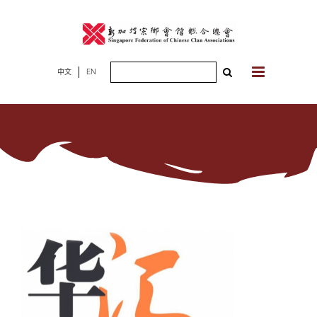
Skip
to
content
Search
中文
EN
for: