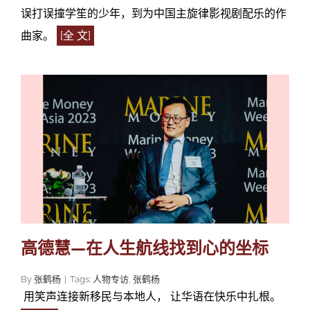
误打误撞学笙的少年，到为中国主旋律影视剧配乐的作
曲家。
[全 文]
高德慧—在人生航线找到心的坐标
By
张鹤杨
|
Tags:
人物专访
,
张鹤杨
用笑声连接新移民与本地人， 让华语在快乐中扎根。