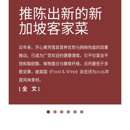
第54期
编委会
推陈出新的新
第53期
联系我们
加坡客家菜
第52期
近年来，开心果凭借其营养优势与网络热度的双重
推动，已成为广受欢迎的健康潮食。它不仅富含不
饱和脂肪酸、植物蛋白与膳食纤维，且热量低于多
数坚果，被美国《Food & Wine》杂志评为2025年
度风味食材。
[全 文]