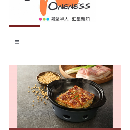
Toggle
Navigation
专题
往期杂志
人
投稿
事
往期杂志
关于我们
物
第56期
征稿启事
登录|退出
第55期
《华汇》杂志介绍