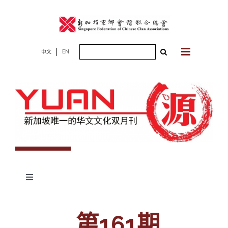
Skip
to
content
Search
中文
EN
for:
Toggle
Navigation
专题
第161期
杂志期数
人物