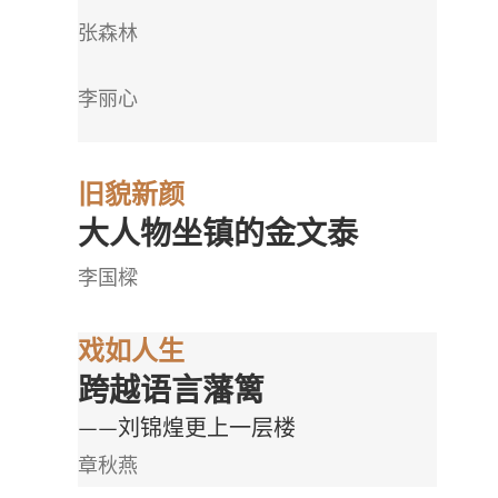
张森林
李丽心
旧貌新颜
大人物坐镇的金文泰
李国樑
戏如人生
跨越语言藩篱
——刘锦煌更上一层楼
章秋燕