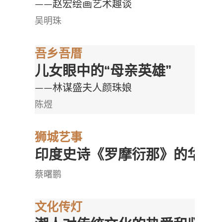
——赵宏绘画艺术趣谈
吴明珠
吾乡吾厝
儿女眼中的“母亲英雄”
——林谋盛夫
人颜珠娘
陈煜
狮城艺事
印度史诗《罗摩衍那》的华文
蔡曙鹏
文化传灯