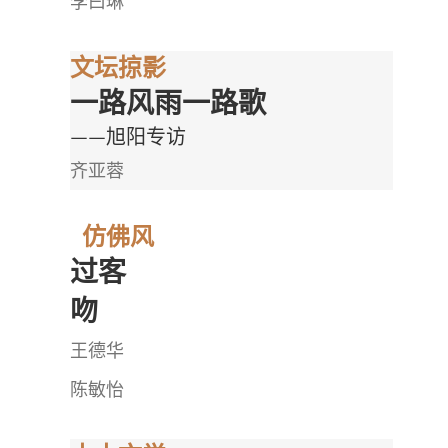
李曰琳
文坛掠影
一路风雨一路歌
——旭阳专访
齐亚蓉
仿佛风
过客
吻
王德华
陈敏怡