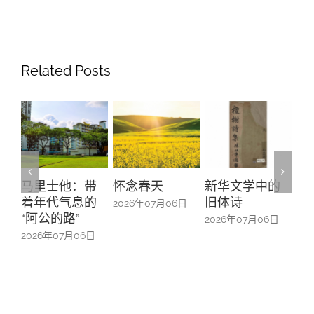
Related Posts
里士他：带
怀念春天
新华文学中的
螺钿留芳
年代气息的
旧体诗
山亭贺仪
2026年07月06日
阿公的路”
中的百业
2026年07月06日
026年07月06日
2026年07