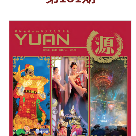
投稿
文化
往期杂志
关于我们
艺术
181期
征稿启事
登录
历史
180期
“本土文学”栏目征稿
《源》杂志简介
{username} | 退出
文学
179期
编委会
178期
联系我们
177期