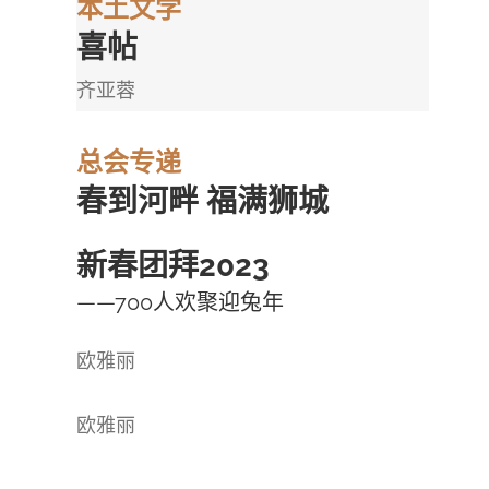
本土文学
喜帖
齐亚蓉
总会专递
春到河畔 福满狮城
新春团拜2023
——700人欢聚迎兔年
欧雅丽
欧雅丽