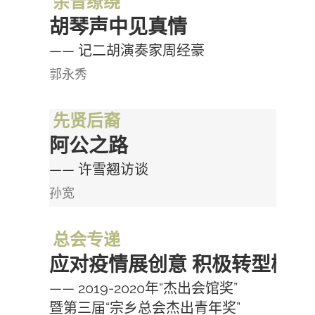
余音缭绕
胡琴声中见真情
—— 记二胡演奏家周经豪
郭永秀
先贤后裔
阿公之路
—— 许雪翘访谈
孙宽
总会专递
应对疫情展创意 积极转型树典
—— 2019-2020年“杰出会馆奖”
暨第三届“宗乡总会杰出青年奖”