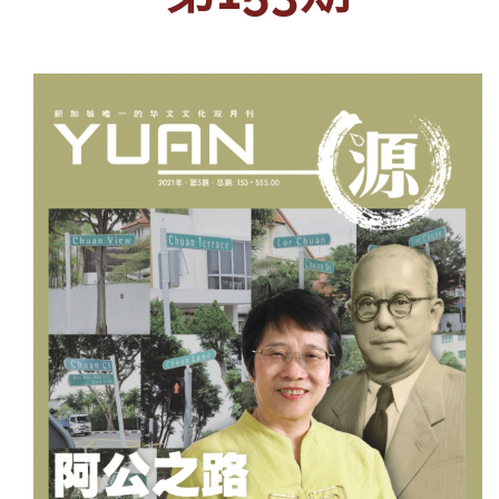
投稿
文化
往期杂志
关于我们
艺术
181期
征稿启事
登录
历史
180期
“本土文学”栏目征稿
《源》杂志简介
{username} | 退出
文学
179期
编委会
178期
联系我们
177期