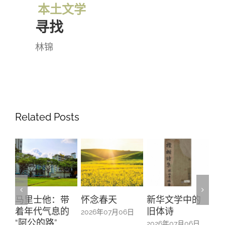
本土文学
寻找
林锦
Related Posts
马里士他：带
怀念春天
新华文学中的
螺
着年代气息的
旧体诗
山
2026年07月06日
“阿公的路”
中
2026年07月06日