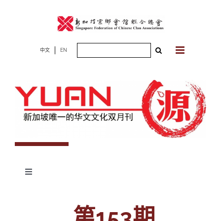
Skip
to
content
Search
中文
EN
for:
Toggle
Navigation
专题
第153期
杂志期数
人物