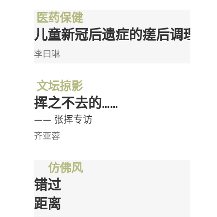
医药保健
儿童新冠后遗症的瘥后调理
李曰琳
文坛掠影
挥之不去的……
—— 张挥专访
齐亚蓉
仿佛风
错过
距离