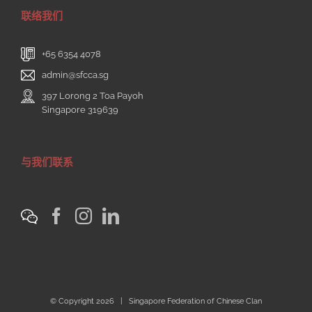
联络我们
+65 6354 4078
admin@sfcca.sg
397 Lorong 2 Toa Payoh
Singapore 319639
与我们联系
© Copyright
2026 | Singapore Federation of Chinese Clan