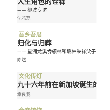
人生角色的诠释
—— 柳波专访
沈芯蕊
吾乡吾厝
归化与归葬
—— 星洲龙溪侨领林和坂林秉祥父子
陈煜
文化传灯
九十六年前在新加坡诞生的上
章良我