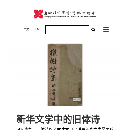
Skip
to
content
Search
中文
EN
2026年07月06
for:
日
新华文学中的旧体诗
追源溯始，旧体诗以及古体文可以说是新华文学最早的