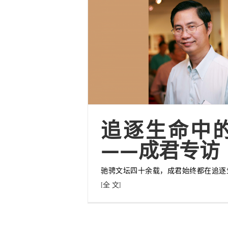
追逐生命中
——成君专访
驰骋文坛四十余载，成君始终都在追逐
[全 文]