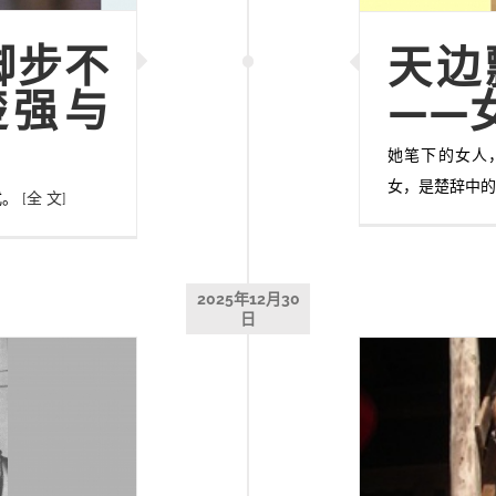
脚步不
天边
楚强与
——
她笔下的女人
女，是楚辞中
式。
[全 文]
2025年12月30
日