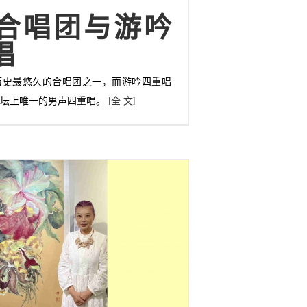
合唱团与游吟
唱
历史最悠久的合唱团之一，而游吟四重唱
歌坛上唯一的男声四重唱。
[全 文]