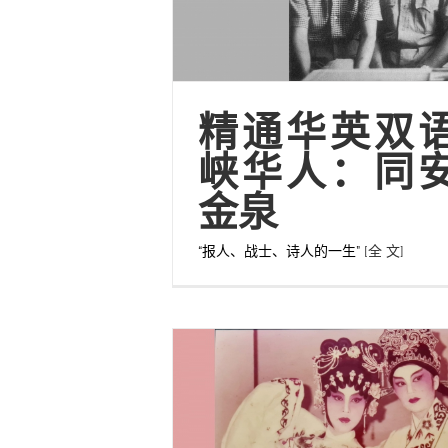
精通华英双
峡华人：同
金泉
“报人、战士、诗人的一生”
[全 文]