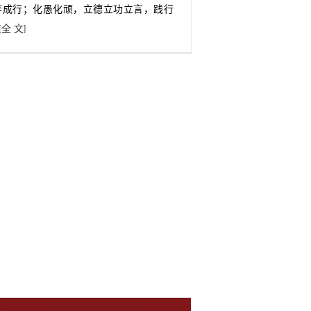
李成行；化愚化顽，立德立功立言，践行
[全 文]