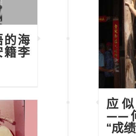
语的海
安籍李
应
——
“成绩