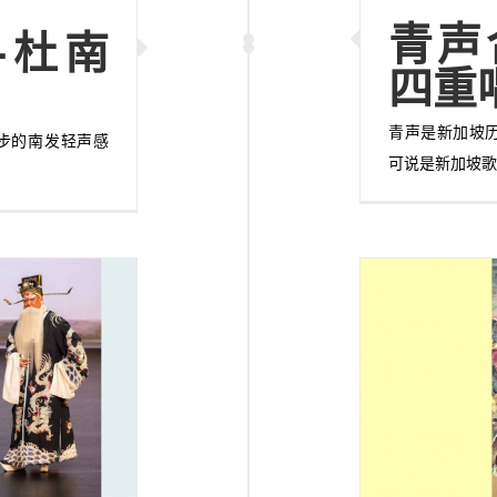
青声
—杜南
四重
青声是新加坡
脚步的南发轻声感
可说是新加坡