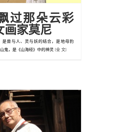
飘过那朵云彩
女画家莫尼
，是兽与人、灵与妖的结合，是地母豹
的山鬼，是《山海经》中的神灵
[全 文]