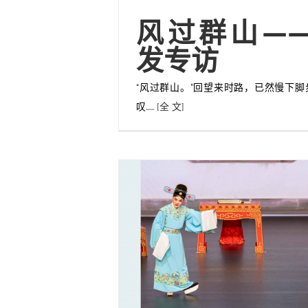
风过群山—
发专访
“风过群山。”回望来时路，已然慢下
叹……
[全 文]