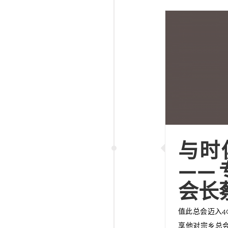
与时
——
会长
值此总会迈入4
享他对宗乡总