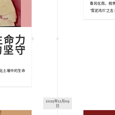
春风化雨，桃
“雪泥鸿爪”之志
生命力
的坚守
化土壤中的生命
2025年11月09
日