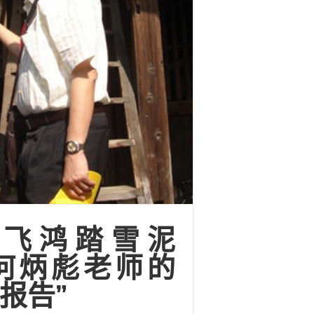
似飞鸿踏雪泥
何炳彪老师的
报告”