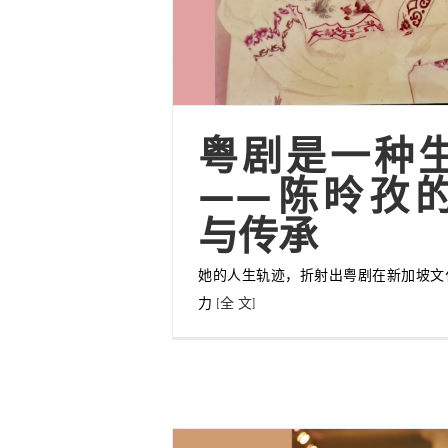
粤剧是一种
——陈昤孜
与传承
她的人生轨迹，折射出粤剧在新加坡文
力
[全 文]