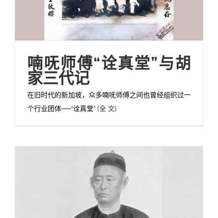
喃呒师傅“诠真堂”与胡
家三代记
在旧时代的新加坡，众多喃呒师傅之间也曾经组织过一
个行业团体──“诠真堂”
[全 文]