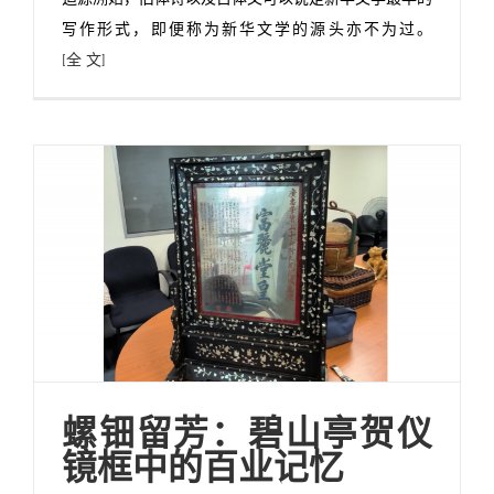
写作形式，即便称为新华文学的源头亦不为过。
[全 文]
螺钿留芳：碧山亭贺仪
镜框中的百业记忆