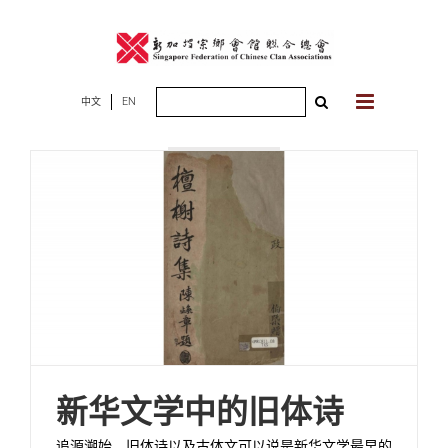
Skip
to
content
Search
中文
EN
2026年07月06
for:
日
新华文学中的旧体诗
追源溯始，旧体诗以及古体文可以说是新华文学最早的