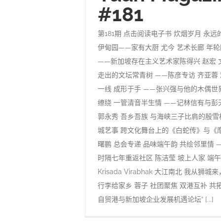
#181
第181期 点击阅读电子书 炊烟岁月 永远
伊甸园——家有大厨 尤今 艺术长廊 年轮
——新加坡存在主义艺术家陈得兴 赵宏 
走出的文坛常青树 ——陈彦专访 齐亚蓉 
一线 成形于手 ——张兴强与他的木偶世界
缭绕 一管清音半生情 ——记林信有与彭
郭永秀 吾乡吾族 与海峡三子比肩的殷雪
城艺事 跨文化舞台上的《白蛇传》与《
曙鹏 总会专递 品味端午韵 共绘邻里情 
时隔七年重返社区 陈洁莹 坡上人家 端
Krisada Virabhak 大江南北 我从
行李给家乡 蓉子 社团聚焦 双港互补 共拓
自贸港与新加坡企业发展机遇论坛” [...]