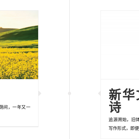
新华
诗
荫间，一年又一
追源溯始，旧
写作形式，即