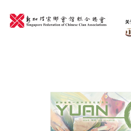
Skip
to
content
关
yuan magazine