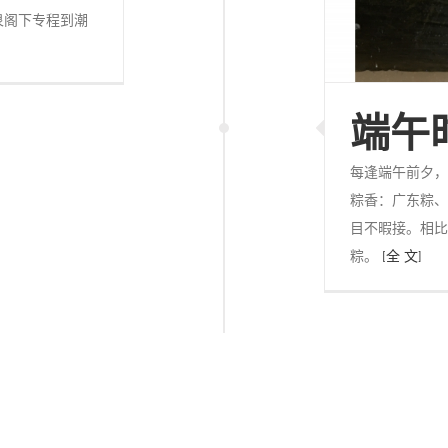
海泉阁下专程到潮
端午
每逢端午前夕，
粽香：广东粽、
目不暇接。相比
粽。
[全 文]