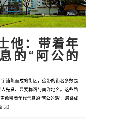
士他：带着年
息的“阿公的
名字铺陈而成的街区，这带的街名多数是
华人先贤、显要称谓与南洋地名。这些路
更像带着年代气息的“阿公的路”，层叠成
全 文]