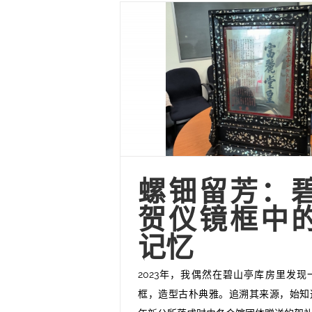
螺钿留芳：
贺仪镜框中
记忆
2023年，我偶然在碧山亭库房里发
框，造型古朴典雅。追溯其来源，始知这