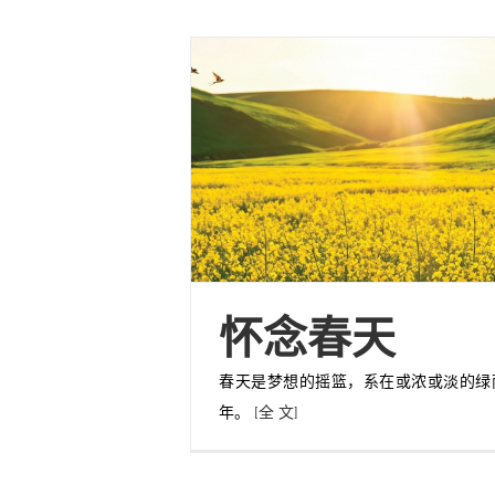
怀念春天
春天是梦想的摇篮，系在或浓或淡的绿
年。
[全 文]