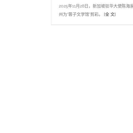
2025年11月28日，新加坡驻华大使陈
州为“蓉子文学馆”剪彩。
[全 文]