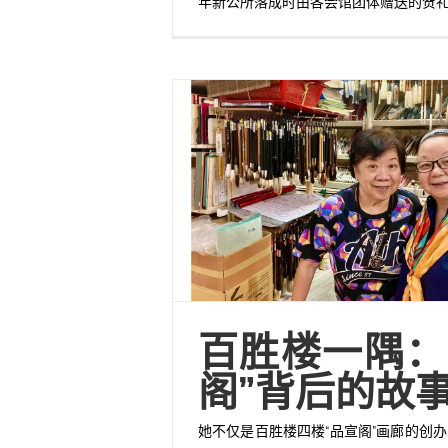
年新公所落成时由各会馆团体赠送的贺
百胜楼一隅：
阁”背后的故
她不仅是百胜楼四楼“品宣阁”画廊的创