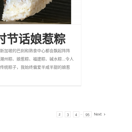
时节话娘惹粽
新加坡的巴刹和熟食中心都会飘起阵阵
潮州粽、娘惹粽、福建粽、碱水粽……令人
传统粽子，我始终偏爱半咸半甜的娘惹
1
2
3
4
···
95
Next