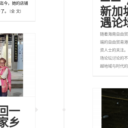
。迄今，她的店铺
新加
号了。
[全 文]
遇论
随着海南自由贸
端的自由贸易港
资人士的关注。
场论坛讨论的不
越地域与时代
回一
家乡