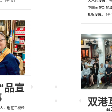
礼。
[全 文]
艺术的发展。
中国画在新加
扎根发展。
[全 
“品宣
事
双港
办人，也在二楼经
——