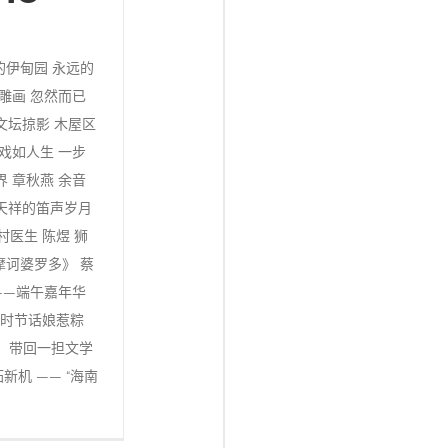
的伊甸园 永远的
雕画 忽然而已
文坛掠影 木屋区
戏如人生 一步
 章秋燕 余音
天祥的笛声岁月
村医生 陈煜 狮
摩诃婆罗多》 蔡
——端午嘉年华
午时节话娘惹粽
狮城来，带回一担文学
新机 —— “海南