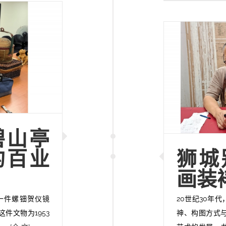
碧山亭
的百业
狮城
画装
现一件螺钿贺仪镜
20世纪30年
件文物为1953
神、构图方式