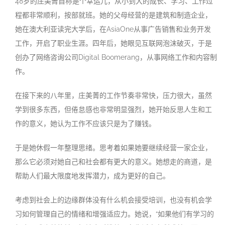
48岁的庄美菁自称是个幸运儿，从小到大的成长、学习、工作过
程都非常顺利，按部就班。她的父母经营的是建筑和制造企业，
她在澳大利亚读完大学后，在AsiaOne从事广告销售和业务开发
工作，开启了职业生涯。四年后，她眼见互联网泡沫破灭，于是
创办了网络咨询公司Digital Boomerang，从事网络工作和内容制
作。
在接下来的八年里，庄美菁的工作节奏非常快，压力很大，虽然
学到很多东西，但倦怠感也非常明显强烈，她开始反思人生和工
作的意义，她认为工作不应该只是为了赚钱。
于是她休假一年整理思绪。思考着如果她要继续经营一家企业，
那么它必须对她自己和社会都有更大的意义。她想走的商道，是
帮助人们最大限度地发挥潜力，成为更好的自己。
考虑到社会上的边缘群体没有什么机会接受培训，也没有机会学
习如何管理自己的情绪和增强适应力。她说，“如果他们有学习的