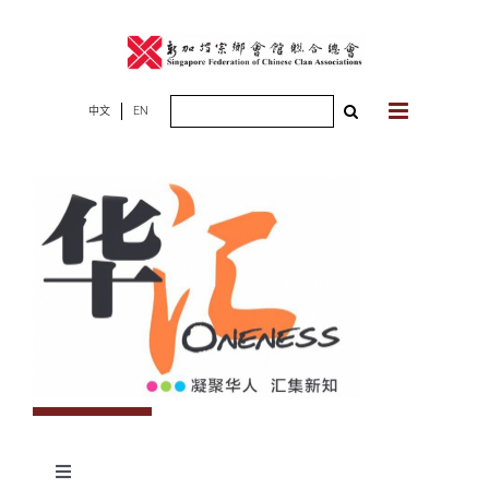
Skip
to
content
Search
中文
EN
for:
Toggle