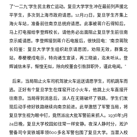
了“一二九”学生民主救亡运动。复旦大学学生冲在最前列声援北
平学生，多次到上海市政府请愿。12月23日，复旦学生齐集上
海火车站，准备前往南京总统府请愿。此事被蒋介石得知后，
马上打电报给李登辉校长，请他务必出面阻止复旦学生前往南
京示威请愿。李登辉接到蒋介石电报后，很快回电：“南京蒋院
长钧鉴：复旦大学学生组织赴京请愿团，劝阻无效，群集北
站，奉梗梗戌电示，特向诸生宣读，再三晓谕，迄未听从。登
辉诚信未孚，惭惶无似，除向校董会引咎辞职外，谨此电闻。”
后来，当局阻止火车司机驾驶火车运送请愿学生，司机跳车而
逃。正好有个复旦学生在煤窑开过小火车，他跳上火车直接开
往南京。当局得到消息后，派人在无锡破坏了铁路，学生们发
现后动手修好铁路继续向南京前进。此举激怒了军警当局，将
复旦学生视为眼中钉，竟然派出大批军警前来抓人。1936年3月
24日晚，复旦大学校园如往常一样安静。夜深人静时分，淞沪
警备司令吴铁城率领600多名军警包围了复旦大学。当潜入校