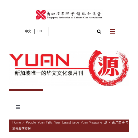
Skip
to
content
Search
中文
EN
for:
Toggle
Navigation
专题
Home
/
People
,
Yuan #165
,
Yuan Latest Issue
,
Yuan Magazine
,
源
/
南洋弟子 华
族先贤李登辉
杂志期数
人物