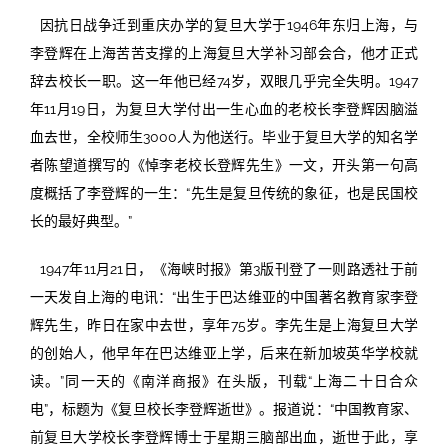
因抗日战争迁到重庆办学的复旦大学于1946年东归上海，与
李登辉在上海苦苦支撑的上海复旦大学补习部会合，他才正式
辞去校长一职。这一年他已经74岁，双眼几乎完全失明。1947
年11月19日，为复旦大学付出一生心血的老校长李登辉因脑溢
血去世，全校师生3000人为他送行。毕业于复旦大学的知名学
者陈望道撰写的《悼李老校长登辉先生》一文，开头第一句高
度概括了李登辉的一生：“先生是复旦传统的象征，也是民国校
长的最好典型。”
1947年11月21日，《海峡时报》第3版刊登了一则路透社于前
一天发自上海的电讯：“出生于巴达维亚的中国著名教育家李登
辉先生，昨日在家中去世，享年75岁。李先生是上海复旦大学
的创始人，他早年在巴达维亚上学，后来在新加坡英华学校就
读。”同一天的《南洋商报》在头版，刊载“上海二十日合众
电”，标题为《复旦校长李登辉逝世》。报道说：“中国教育家、
前复旦大学校长李登辉博士于星期三脑部出血，逝世于此，享