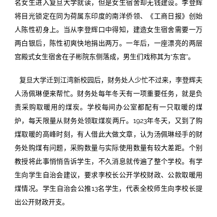
名女生进入复旦大学就读，但是女生宿舍却无钱建设。李登辉
将目光锁定在同为荷属东印度的南洋侨领、《工商日报》创始
人陈性初身上。当从李登辉口中得知，建造女生宿舍需要一万
两白银后，陈性初爽快地捐出两万。一年后，一座漂亮的两层
宫殿式女生宿舍在子彬院东侧落成，男生们戏称其为“东宫”。
复旦大学迁到江湾新校园后，财务处人少忙不过来，李登辉夫
人汤佩琳便来帮忙。财务处每年冬天有一项重要任务，就是负
责采购取暖用的煤炭。学校每间办公室都配有一只取暖的煤
炉，每天限量从财务处领取煤炭两斤。1923年冬天，又到了购
煤取暖的高峰时刻，有人借此大做文章，认为汤佩琳经手的财
务处购煤有问题，采购数量与实际使用数量有较大差距。个别
教授将此事悄悄告诉学生，不久消息就传遍了整个学校。有学
生向学生自治会建议，要求李校长公开学校财政、公款取暖用
煤情况。学生自治会公推13名学生，代表全校师生向李校长提
出公开财政开支。