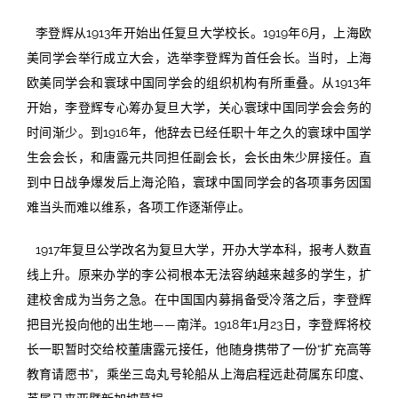
李登辉从1913年开始出任复旦大学校长。1919年6月，上海欧
美同学会举行成立大会，选举李登辉为首任会长。当时，上海
欧美同学会和寰球中国同学会的组织机构有所重叠。从1913年
开始，李登辉专心筹办复旦大学，关心寰球中国同学会会务的
时间渐少。到1916年，他辞去已经任职十年之久的寰球中国学
生会会长，和唐露元共同担任副会长，会长由朱少屏接任。直
到中日战争爆发后上海沦陷，寰球中国同学会的各项事务因国
难当头而难以维系，各项工作逐渐停止。
1917年复旦公学改名为复旦大学，开办大学本科，报考人数直
线上升。原来办学的李公祠根本无法容纳越来越多的学生，扩
建校舍成为当务之急。在中国国内募捐备受冷落之后，李登辉
把目光投向他的出生地——南洋。1918年1月23日，李登辉将校
长一职暂时交给校董唐露元接任，他随身携带了一份“扩充高等
教育请愿书”，乘坐三岛丸号轮船从上海启程远赴荷属东印度、