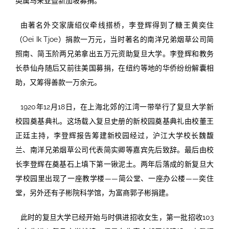
英属马来亚暨新加坡募捐。
由著名外交家唐绍仪牵线搭桥，李登辉得到了糖王黄奕住
（Oei Ik Tjoe）捐款一万元，当时著名的南洋兄弟烟草公司简
照南、简玉阶两兄弟拿出五万元资助复旦大学。李登辉和教务
长恭仙舟随后又前往美国募捐，在纽约等地的华侨纷纷解囊相
助，又筹得善款一万余元。
1920年12月18日，在上海北郊的江湾一带举行了复旦大学新
校园奠基典礼。这场载入复旦史册的新校园奠基典礼由校董王
正廷主持，李登辉报告筹建新校园经过，沪江大学校长魏馥
兰、南洋兄弟烟草公司代表简实卿等嘉宾先后致辞。最后由校
长李登辉在奠基石上填下第一锹泥土。两年后落成的新复旦大
学校园里出现了一座教学楼——简公堂、一座办公楼——奕住
堂，另外还有子彬院科学馆，为富商郭子彬捐建。
此时的复旦大学已经开始与时俱进招收女生，第一批招收103