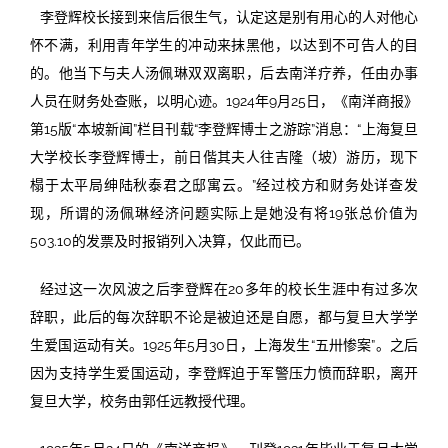
李登辉校长接到来信后很生气，认定这是别有用心的人对他心
怀不满，利用青年学生的冲动来抹黑他，以达到不可告人的目
的。他当下与夫人汤佩琳双双离职，后去南洋疗养，任由办事
人员在财务处查账，以明心迹。1924年9月25日，《南洋商报》
第15版“本坡新闻”栏目刊载“李登辉博士之游踪”消息：“上海复旦
大学校长李登辉博士，前日偕其夫人往吉隆（坡）游历，现下
榻于太平局绅陆秋泰君之邸寓云。”经过校方和财务处详查发
现，所谓的汤佩琳经济问题实际上是她没有将19张总价值为
503.10的发票及时报销列入决算，仅此而已。
经过这一次风波之后李登辉在20多年的校长生涯中有过多次
辞职，此后的每次辞职不论是被迫还是自愿，都与复旦大学学
生爱国运动有关。1925年5月30日，上海发生“五卅惨案”。之后
因为支持学生爱国运动，李登辉迫于军警压力愤而辞职，离开
复旦大学，校务由郭任远教授代理。