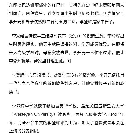
东印度巴达维亚郊外的红巴村。其祖先在17世纪末康熙年间来
到南洋，闯荡谋生，到李登辉出生时已历经七代。李登辉父亲
李开元和母亲沈蜜娘共育有五男二女，李登辉是家中长子。
李家经营传统手工蜡染印花布（峇迪）的织造生意。李登辉出
生时家道殷实，他天生就是读书的料，学习成绩优异。在即将
升入高级学校时，母亲突然去世。李开元一人忙不过来，便让
李登辉辍学，帮家里打理生意。可
李登辉一心只想读书，对做生意没有丝毫兴趣。李开元便托付
一位与之合作多年的新加坡陈姓客户，让他安排长子到新加坡
读书。
李登辉中学就读于新加坡英华学校，后赴美国卫斯里安大学
（Wesleyan University）读预科，再转入耶鲁大学。1904年
冬，完全不会中文的李登辉来到上海，加入了基督教青年会在
上海的分支组织。