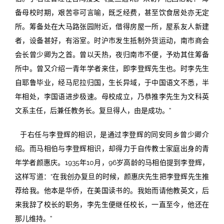
备母校时期，艰苦非可言喻，既乏经费，甚至饮食居处亦无定
所。筹备处在大马路张园附近，借得房屋一所，屋系友人新建
者，设备甚好，有浴室。时沪市发生抵制外货运动，南市商会
会长曾少卿为之首。曾以天热，夜归南市不便，予劝其住筹备
所中。曾又介绍一青年学者来住，即李登辉先生也。时李先生
自耶鲁毕业，经马尼拉归国，生长异域，于中国语文不悉，半
年相处，李国语进步极速。母校成立，乃恭推李先生为文科英
文系主任，后兼任教务长。复旦得人，由是成功。”
于右任与李登辉的相识，是通过李登辉的同安同乡曾少卿介
绍。而马相伯与李登辉相识，却得力于自传教士家庭出身的青
年学者颜惠庆。1935年10月，96岁高龄的马相伯提到李登辉，
这样写道：“在我创办复旦的时候，颜惠庆先生把李登辉先生推
荐给我。他本是华侨，在美国读书的。我始而请他教英文，后
来我辞了校长的职务，李先生便继任校长，一直至今，他还在
那儿维持。”