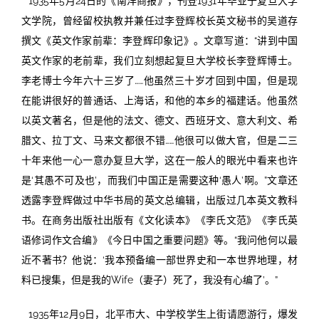
1935年5月24日的《南洋商报》，刊登1931年毕业于复旦大学
文学院，曾经留校执教并兼任过李登辉校长英文秘书的吴道存
撰文《英文作家前辈：李登辉印象记》。文章写道：“讲到中国
英文作家的老前辈，我们立刻想起复旦大学校长李登辉博士。
李老博士今年六十三岁了……他虽然三十岁才回到中国，但是现
在能讲很好的普通话、上海话，和他的本乡的福建话。他虽然
以英文著名，但是他的法文、德文、西班牙文、意大利文、希
腊文、拉丁文、马来文都很不错……他很可以做大官，但是二三
十年来他一心一意办复旦大学，这在一般人的眼光中看来也许
是‘其愚不可及也’，而我们中国正是需要这种‘愚人’啊。”文章还
透露李登辉做过中华书局的英文总编辑，出版过几本英文教科
书。在商务出版社出版有《文化读本》《李氏文范》《李氏英
语修词作文合编》《今日中国之重要问题》等。“我问他何以最
近不著书？他说：‘我本预备编一部世界史和一本世界地理，材
料已搜集，但是我的Wife（妻子）死了，我没有心编了’。”
1935年12月9日，北平市大、中学校学生上街请愿游行，爆发