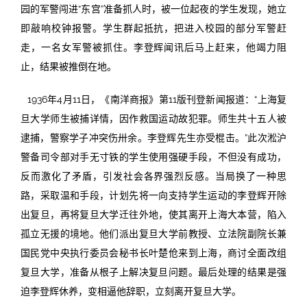
园的军警闯进“东宫”准备抓人时，被一位起夜的学生发现，她立
即敲响校钟报警。学生群起抵抗，把进入校园的部分军警赶
走，一名女军警被抓住。李登辉闻讯后马上赶来，他竭力阻
止，结果被推倒在地。
1936年4月11日，《南洋商报》第11版刊登新闻报道：“上海复
旦大学师生被捕详情，因作救国运动故犯罪。师生共十五人被
逮捕，警察学子冲突伤卅余。李登辉先生亦受棍击。”此次淞沪
警备司令部对手无寸铁的学生使用强硬手段，不但没有成功，
反而激化了矛盾，引发社会各界强烈反感。当局换了一种思
路，采取温和手段，计划先将一向支持学生运动的李登辉开除
出复旦，再将复旦大学迁往外地，使其离开上海大本营，陷入
孤立无援的境地。他们派出复旦大学前教授、立法院副院长兼
国民党中央执行委员会秘书长叶楚伧来到上海，商讨全面改组
复旦大学，准备从根子上解决复旦问题。最后处理的结果是强
迫李登辉休养，变相逼他辞职，立刻离开复旦大学。