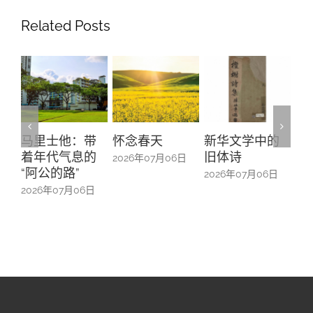
Related Posts
他：带
怀念春天
新华文学中的
螺钿留芳：碧
气息的
旧体诗
山亭贺仪镜框
2026年07月06日
路”
中的百业记忆
2026年07月06日
7月06日
2026年07月06日