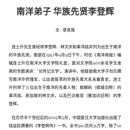
南洋弟子 华族先贤李登辉
投稿
文化
往期杂志
关于我们
艺术
181期
征稿启事
文 · 章良我
登录
历史
180期
“本土文学”栏目征稿
《源》杂志简介
连士升先生曾经将李登辉、林文庆和辜鸿铭并列为出生于南洋
的华族先贤。那是在1957年4月9日下午，时任《南洋商报》编
{username} | 退出
文学
179期
编委会
辑连士升在南洋大学文学院礼堂，面对文学院400余名学生发
178期
联系我们
表的专题演讲：“论传记文学”。演讲中，他鼓励南大学子勿忘撰
写南洋华侨瑰宝，让出类拔萃的华族先辈大名永垂青史。连士
177期
升列举了三位出生于南洋的先辈人物：槟榔屿（槟城旧称）的
辜鸿铭、新加坡的林文庆，以及巴达维亚（雅加达旧称）的李
登辉。
在历尽半个世纪后的2005年5月，中国复旦大学出版社出版了
钱益民撰著的《李登辉传》一书。全书340页共31万字，除了10