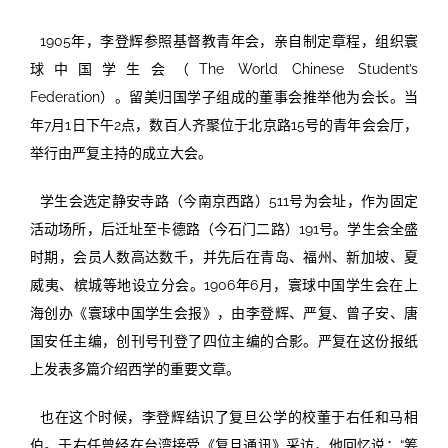
1905年，李登辉参照基督教青年会，亲自制定章程，组织寰
球中国学生会（The World Chinese Student’s
Federation）。留美归国学子组成的董事会推举他为会长。当
年7月1日下午2点，数百人齐聚位于北京路15号的青年会会厅，
举行由严复主持的成立大会。
学生会选定静安寺路（今南京西路）511号为会址，作为固定
活动场所，后迁址至卡德路（今石门二路）191号。学生会全盛
时期，会员人数高达数千，并先后在青岛、福州、新加坡、夏
威夷、槟城等地设立分会。1906年6月，寰球中国学生会在上
海创办《寰球中国学生会报》，由李登辉、严复、曾子安、唐
国安任主编，创刊号刊登了四位主编的合影。严复在这份报纸
上发表多篇介绍西学的重要文章。
也在这个时候，李登辉结识了复旦公学的校董于右任和马相
伯。于右任曾经在台湾接受《复旦通讯》采访，他回忆说：“筹