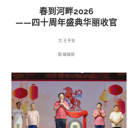
春到河畔2026
投稿
文化
往期杂志
——四十周年盛典华丽收官
关于我们
艺术
181期
征稿启事
文·王予安
登录
历史
180期
“本土文学”栏目征稿
《源》杂志简介
图·编辑部
{username} | 退出
文学
179期
编委会
178期
联系我们
177期