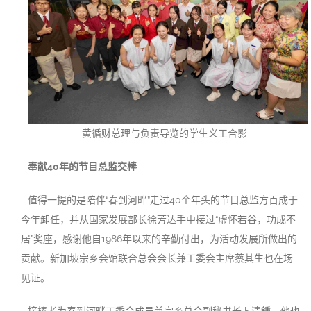
黄循财总理与负责导览的学生义工合影
奉献40年的节目总监交棒
值得一提的是陪伴“春到河畔”走过40个年头的节目总监方百成于
今年卸任，并从国家发展部长徐芳达手中接过“虚怀若谷，功成不
居”奖座，感谢他自1986年以来的辛勤付出，为活动发展所做出的
贡献。新加坡宗乡会馆联合总会会长兼工委会主席蔡其生也在场
见证。
接棒者为春到河畔工委会成员兼宗乡总会副秘书长卜清鍾。他也