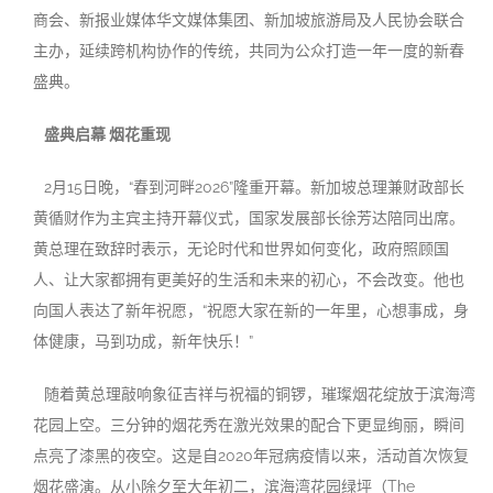
商会、新报业媒体华文媒体集团、新加坡旅游局及人民协会联合
主办，延续跨机构协作的传统，共同为公众打造一年一度的新春
盛典。
盛典启幕 烟花重现
2月15日晚，“春到河畔2026”隆重开幕。新加坡总理兼财政部长
黄循财作为主宾主持开幕仪式，国家发展部长徐芳达陪同出席。
黄总理在致辞时表示，无论时代和世界如何变化，政府照顾国
人、让大家都拥有更美好的生活和未来的初心，不会改变。他也
向国人表达了新年祝愿，“祝愿大家在新的一年里，心想事成，身
体健康，马到功成，新年快乐！”
随着黄总理敲响象征吉祥与祝福的铜锣，璀璨烟花绽放于滨海湾
花园上空。三分钟的烟花秀在激光效果的配合下更显绚丽，瞬间
点亮了漆黑的夜空。这是自2020年冠病疫情以来，活动首次恢复
烟花盛演。从小除夕至大年初二，滨海湾花园绿坪（The