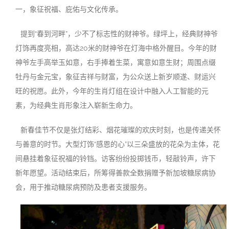
一，象征祝福、庇佑与文化传承。
提到“春到河畔”，少不了标志性的财神爷。绿坪上，经典财神爷
灯饰再度亮相，高达20米的财神爷在灯海中格外醒目。今年的财
神爷左手高举玉如意，右手捧着生菜，寓意如意生财；周围点缀
牡丹与金元宝，象征吉祥与财富，为公众送上新岁顺遂、财运兴
旺的祝愿。此外，今年的生肖灯组在设计中融入人工智能的元
素，为经典生肖形象注入崭新生命力。
新春佳节不仅是张灯结彩、烟花璀璨的欢庆时刻，也是传递关怀
与善意的时节。大型灯饰“感恩的心”以三朵盛放的花朵为主体，花
间悬挂着象征祝福的铃铛。访客纷纷投掷钱币，轻敲铃声，许下
新年愿望。活动结束后，所筹得善款全数捐赠予新加坡糖尿病协
会，用于推动糖尿病预防及患者支援服务。