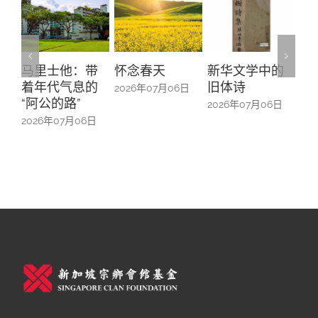
怀念春天
新华文学中的
螺钿留芳：碧
Yu
旧体诗
山亭贺仪镜框
Ma
2026年07月06日
中的百业记忆
#1
2026年07月06日
2026年07月06日
20