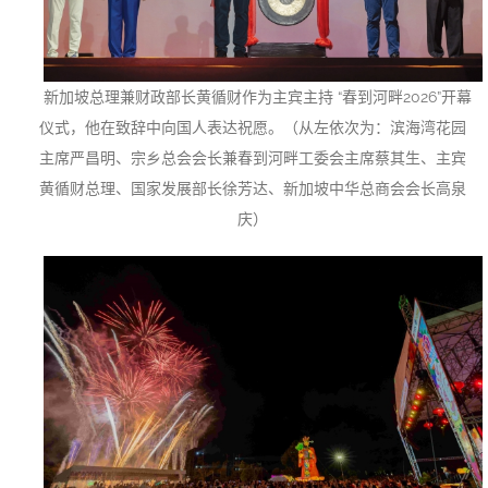
新加坡总理兼财政部长黄循财作为主宾主持 “春到河畔2026”开幕
仪式，他在致辞中向国人表达祝愿。（从左依次为：滨海湾花园
主席严昌明、宗乡总会会长兼春到河畔工委会主席蔡其生、主宾
黄循财总理、国家发展部长徐芳达、新加坡中华总商会会长高泉
庆）