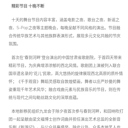
精彩节目 十晚不断
十天的舞台节目内容丰富，涵盖电影之夜、歌台之夜、新谣之
夜、S-Pop之夜等主题晚会，每晚呈献不同风格的演出。节目融
合传统华族艺术与其他族群表演形式，展现多元文化共融的节庆
氛围。
首次在“春到河畔”登台演出的中国甘肃省歌剧院，于首四天带来
精彩节目，为庆典增添浓郁的西北风情。歌剧团上演被列入联合
国非遗名录的“花儿”民歌，高亢悠扬的旋律展现西北高原的质朴情
怀；《千手观音》舞蹈灵感取自敦煌壁画，舞者以庄严妙曼的舞
姿重现千年艺术风华；融合戏曲元素与民族音乐的节目，则在传
统与现代之间勾勒丝路文化的深厚底蕴。
本地新移民组织九龙会于除夕夜首次参与春到河畔，和回响吹打
团一起呈献由梁文福博士创作词曲并担任演出艺术总监的全新音
乐剧《新游记》，与公众共襄盛举。除此以外，众多本地艺人也