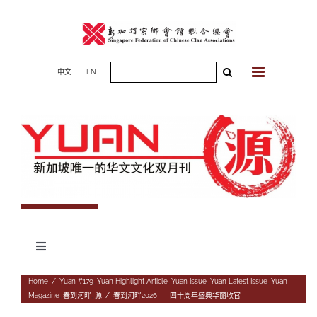
Skip
to
content
Search
中文
EN
for:
Toggle
Navigation
专题
Home
/
Yuan #179
,
Yuan Highlight Article
,
Yuan Issue
,
Yuan Latest Issue
,
Yuan
Magazine
,
春到河畔
,
源
/
春到河畔2026——四十周年盛典华丽收官
杂志期数
人物