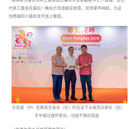
代表工委会在最后一晚向方百成献花致意。现场掌声响起，为这
份跨越四十载的坚守送上敬意。
方百成（中）在蔡其生会长（左）的见证下从徐芳达部长（右）
手中接过虚怀若谷，功成不居的奖座