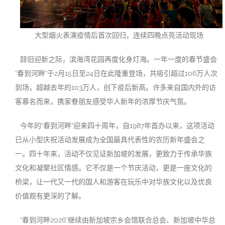
大型烟火表演疫情后首次回归，连续四晚点亮活动现场
辞旧迎新之际，滨海湾花园再度化身灯海。一年一度的春节盛会
“春到河畔”于2月15日至24日在此隆重登场，共吸引超过106万人次
到场，超越去年的103万人，创下疫后新高。许多来自国内外的访
客慕名而来，携家眷朋友感受华人新年的浓厚节庆气氛。
今年的“春到河畔”迎来四十周年，自1987年首办以来，这项活动
已从小型庆祝活动发展成为全国最具代表性的农历新年盛会之
一。四十年来，活动不仅见证新加坡的发展，更致力于传承华族
文化和凝聚社区情感。它不仅是一个节庆活动，更是一座文化的
桥梁，让一代又一代的国人和游客在玩乐中对华族文化以及优良
价值观有更深的了解。
“春到河畔2026”继续由新加坡宗乡会馆联合总会、新加坡中华总