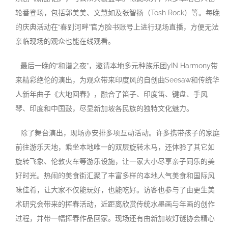
轮番登场，包括郭美美、文慧如及张智扬（Tosh Rock）等。每晚
的庆典活动在“春到河畔”官方脸书账号上进行现场直播，方便无法
亲临现场的观众也能在线观看。
最后一晚的“和谐之夜”，邀请本地多元种族乐团yIN Harmony带
来精彩绝伦的演出，为观众带来印度风的自创曲Seesaw和传统华
人新年曲子《大地回春》，融合了笛子、印度笛、键盘、手风
琴、印度和中国鼓，尽显新加坡各民族的独特文化魅力。
除了舞台演出，现场亦安排多项互动活动。许多携带孩子的家庭
前往游乐天地，乘坐本地唯一的双层旋转木马，还体验了其它如
旋转飞象、伦敦火车等游乐设施，让一家大小尽享亲子同乐的美
好时光。热闹的美食街汇聚了丰富多样的本地人气美食和国际风
味佳肴，让大家不仅能玩好，也能吃好。访客也参与了由更生美
术研究会带来的挥春活动，近距离欣赏传统水墨画与年画的创作
过程，并带一幅挥春作品回家。现场还有由新加坡灯谜协会精心