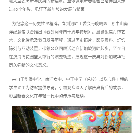
坡大型农历新年庆典的新篇章。至今这项新春盛会已陪伴国人走
过40个年头，见证了新加坡的发展与繁荣。
为纪念这一历史性里程碑，春到河畔工委会与晚晴园—孙中山南
洋纪念馆联合推出《春到河畔四十周年特展》。展览聚焦灯饰艺
术、文化传承及节日发展历程，通过历史照片、影像资料、灯饰
陈列与互动装置，带领公众回顾活动自新加坡河畔起步，至今日
在滨海湾花园盛大举行的演变轨迹，展现这一庆典对新加坡华社
历久弥新的文化意义。
来自于华侨中学、南洋女中、中正中学（总校）以及心件工程的
学生义工为访客提供导览，引领观众深入了解庆典背后的故事，
彰显新春文化在年轻一代中的传承与延续。