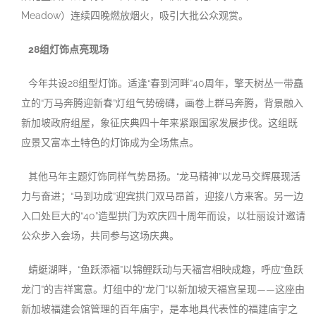
Meadow）连续四晚燃放烟火，吸引大批公众观赏。
28组灯饰点亮现场
今年共设28组型灯饰。适逢“春到河畔”40周年，擎天树丛一带矗
立的“万马奔腾迎新春”灯组气势磅礴，画卷上群马奔腾，背景融入
新加坡政府组屋，象征庆典四十年来紧跟国家发展步伐。这组既
应景又富本土特色的灯饰成为全场焦点。
其他马年主题灯饰同样气势昂扬。“龙马精神”以龙马交辉展现活
力与奋进；“马到功成”迎宾拱门双马昂首，迎接八方来客。另一边
入口处巨大的“40”造型拱门为欢庆四十周年而设，以壮丽设计邀请
公众步入会场，共同参与这场庆典。
蜻蜓湖畔，“鱼跃添福”以锦鲤跃动与天福宫相映成趣，呼应“鱼跃
龙门”的吉祥寓意。灯组中的“龙门”以新加坡天福宫呈现——这座由
新加坡福建会馆管理的百年庙宇，是本地具代表性的福建庙宇之