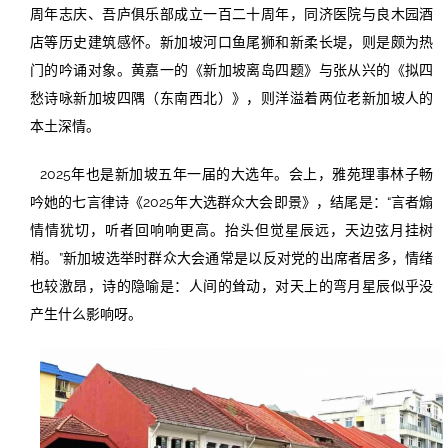
周年志庆、吾庐俱乐部成立一百二十周年，同济医院与良木园酒
店等历史建筑感怀。新加坡河口鱼尾狮和新柔长堤，则是颇为热
门的吟诵对象。黄嘉一的《新加坡离岛四题》与张从兴的《拟四
愁诗咏新加坡四隅（东南西北）》，则洋溢着两位老新加坡人的
本土深情。
2025年也是新加坡五年一届的大选年。会上，雅苑理事林子畅
吟她的七言律诗《2025年大选群众大会即景》，结尾是：“言者煽
情情犹切，听者回响响更高。抬头但觉星辰远，天边弦月挂树
梢。”新加坡选举时群众大会通常是以反对党的出席者居多，情绪
也较激昂，诗的隐喻是：人间的耸动，对天上的弯月星辰似乎没
产生什么影响呀。