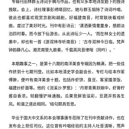
专辑刊出林群玉诗词手稿与作品，也有众多本地诗友题下的挽诗
挽联。会上，诗社理事彭绣晴回忆，她与群玉姐除了诗词吟唱，
彼此也都喜欢观赏京剧和越剧，好福建南音，时常联袂看戏听
曲，度过了美好时光。刊中有彭诗云：“潇洒豪情耄耋身，慈颜淡
泊四时春。而今放下仙游去，从此诗坛少一人。”而在林女士的遗
墨中，却也有一首《游双林寺听南音》：“古寺双林今日临，梵声
钟韵静凡心。湘灵南管九歌奏，千载高风音律唫（同吟）。”
本期趣事之一，是第十六期的南洋美食专辑因为稿满，把一些佳
作挤到十七期刊登。比如本地清史学会副会长、专栏与绘本作家
傅翀，便吟有南洋美食十题，包括炸虾饼、臭豆、客家擂茶饭、
福建炒虾面等。他的《浣溪沙·罗惹》：“丹翠青黄跃碗中，虾膏柠
酱自香浓。轻翻慢铲味通融。瓜果竞鲜皆溢彩，豆蔬并剪各生
风。和谐之道此相同。”结句颇具哲思。
毕业于国大中文系的本会理事唐冬莅除了在刊中贡献诗作，也在
发布会上担任司仪。这位曾有吟唱经验的主持人吐音清晰，莺声