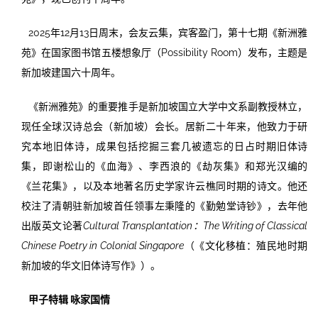
2025年12月13日周末，会友云集，宾客盈门，第十七期《新洲雅
苑》在国家图书馆五楼想象厅（Possibility Room）发布，主题是
新加坡建国六十周年。
《新洲雅苑》的重要推手是新加坡国立大学中文系副教授林立，
现任全球汉诗总会（新加坡）会长。居新二十年来，他致力于研
究本地旧体诗，成果包括挖掘三套几被遗忘的日占时期旧体诗
集，即谢松山的《血海》、李西浪的《劫灰集》和郑光汉编的
《兰花集》，以及本地著名历史学家许云樵同时期的诗文。他还
校注了清朝驻新加坡首任领事左秉隆的《勤勉堂诗钞》，去年他
出版英文论著
Cultural Transplantation：The Writing of Classical
Chinese Poetry in Colonial Singapore
（《文化移植：殖民地时期
新加坡的华文旧体诗写作》）。
甲子特辑 咏家国情