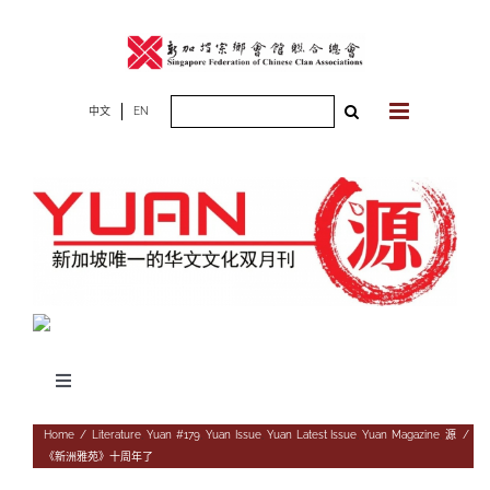
Skip
to
content
Search
中文
EN
for:
Toggle
Navigation
专题
Home
/
Literature
,
Yuan #179
,
Yuan Issue
,
Yuan Latest Issue
,
Yuan Magazine
,
源
/
《新洲雅苑》十周年了
杂志期数
人物