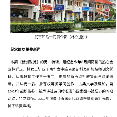
武吉知马十间厝今影（林立提供）
纪念故友 提携新声
本期《新洲雅苑》的另一特辑，是纪念今年8月间离世的热心会
友林群玉。林女士毕业于南华女中简易师范科及新加坡师训文凭
班，从事教育工作三十五年。由参加新声诗社雅集而与诗词结
缘，并从杨一肩、詹尊权等师学习创作、古典文学及理论。自
2003年起积极参与新声诗社诗词吟唱班与国家图书馆联办的吟唱
活动，持之以恒。2012年灌录《唐宋近代诗词吟唱朗诵》光碟，
留下珍贵声档。