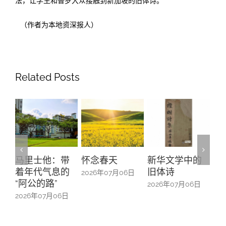
法，让学生和普罗大众接触到新加坡的旧体诗。
（作者为本地资深报人）
Related Posts
马里士他：带
怀念春天
新华文学中的
螺钿留
着年代气息的
旧体诗
山亭贺
2026年07月06日
“阿公的路”
中的百
2026年07月06日
026年07月06日
2026年0