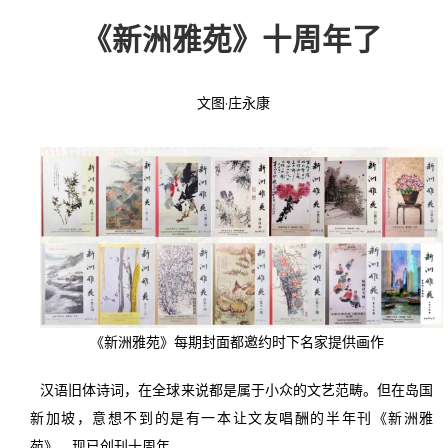
《新洲雅苑》十周年了
投稿
文化
往期杂志
关于我们
艺术
181期
征稿启事
文图·庄永康
登录
历史
180期
“本土文学”栏目征稿
《源》杂志简介
{username} | 退出
文学
179期
编委会
178期
联系我们
177期
《新洲雅苑》每期封面都邀约时下名家提供画作
汉语旧体诗词，在全球来说都是属于小众的文艺范畴。但在岛国
新加坡，意想不到的是有一本让文友唱酬的半年刊《新洲雅
苑》，现已创刊十周年。