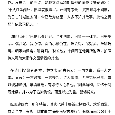
作。发布会上的亮点，是林立讲解和朗诵他的词作《绮寮怨》：
“十丈红尘闹处，旧埋哀恨声……”。此词有序云：“武吉知马十间厝，
为日占时期慰安所，今已改为店屋，人多不知其故事，此谁之责
耶？依此词记之。”
词的后段：“已是沧桑几经。当年创痛，可曾一一弥平。日午亭
亭。偶驻足、复心惊。春街小楼仍在，谁会得、吊冤灵。唯听巧
莺。啁啾向檐角，聊自鸣。”林立说，十间厝在他寓所附近，拍照
传来可助大家作文图情景的对比。
在诗刊的“编者语”中，林立表示“古有云：一国之事，系一人之
本。又云：一言兴邦，一言丧邦。诗人者流，尤应克尽己责，毋
以谀辞滥调，堆填满纸，有辱诗人之名也。”因此解释，回忆十间
厝沧桑，并非为了渲染仇恨，而是以史为鉴，警惕将来。
纵观建国六十周年特辑，其实也并非每首火树银花，欢乐满堂。
群诗当中，有咏尘封故事展“先驱画家峇厘行”，有咏海南会馆七十