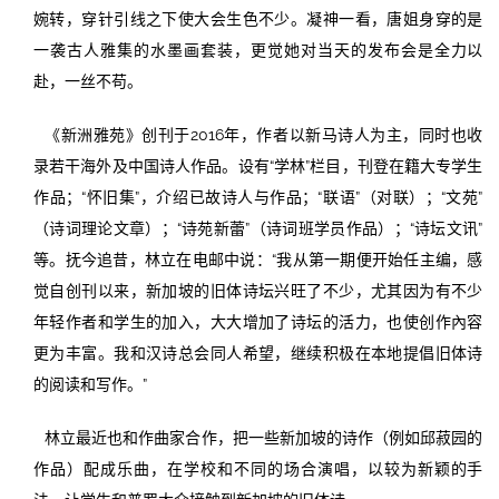
婉转，穿针引线之下使大会生色不少。凝神一看，唐姐身穿的是
一袭古人雅集的水墨画套装，更觉她对当天的发布会是全力以
赴，一丝不苟。
《新洲雅苑》创刊于2016年，作者以新马诗人为主，同时也收
录若干海外及中国诗人作品。设有“学林”栏目，刊登在籍大专学生
作品；“怀旧集”，介绍已故诗人与作品；“联语”（对联）；“文苑”
（诗词理论文章）；“诗苑新蕾”（诗词班学员作品）；“诗坛文讯”
等。抚今追昔，林立在电邮中说：“我从第一期便开始任主编，感
觉自创刊以来，新加坡的旧体诗坛兴旺了不少，尤其因为有不少
年轻作者和学生的加入，大大增加了诗坛的活力，也使创作內容
更为丰富。我和汉诗总会同人希望，继续积极在本地提倡旧体诗
的阅读和写作。”
林立最近也和作曲家合作，把一些新加坡的诗作（例如邱菽园的
作品）配成乐曲，在学校和不同的场合演唱，以较为新颖的手