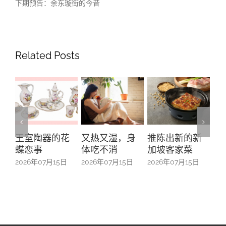
下期预告：余东璇街的今昔
Related Posts
又热又湿，身
推陈出新的新
“五帮共融”系列
On
体吃不消
加坡客家菜
之广东人—从南
Ma
来移民到本土
2026年07月15日
2026年07月15日
20
扎根
2026年07月15日