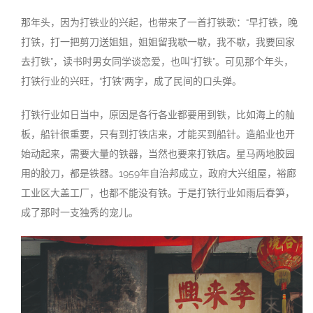
那年头，因为打铁业的兴起，也带来了一首打铁歌：“早打铁，晚
打铁，打一把剪刀送姐姐，姐姐留我歇一歇，我不歇，我要回家
去打铁”，读书时男女同学谈恋爱，也叫“打铁”。可见那个年头，
打铁行业的兴旺，“打铁”两字，成了民间的口头弹。
打铁行业如日当中，原因是各行各业都要用到铁，比如海上的舢
板，船针很重要，只有到打铁店来，才能买到船针。造船业也开
始动起来，需要大量的铁器，当然也要来打铁店。星马两地胶园
用的胶刀，都是铁器。1959年自治邦成立，政府大兴组屋，裕廊
工业区大盖工厂，也都不能没有铁。于是打铁行业如雨后春笋，
成了那时一支独秀的宠儿。