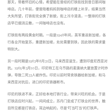
那天，带着怀旧的心情，希望能在曾经的打铁街找到昔日那间咖
啡店。几十年前，便曾陪着妈妈到咖啡店的楼上补牙，结果当然
大失所望，打铁街完全换了新貌，街上冷冷清清，一整排的打铁
店早已烟消云散，一间咖啡店也没有。
打铁街有两段黄金时期。一段是1948年间，英军重返新加坡，各
行各业开始复苏，重建新加坡，处处需要到铁，因此铁的需求量
特别大。
另一段时期是1963年8月31日，马来西亚诞生，遭到印度尼西亚对
抗。1965年3月10日，印尼特工在乌节路的麦唐纳大厦放置计时炸
弹，导致二死33人被炸伤。印尼以前时常卖铁器给新加坡，和马
来西亚对抗后，进口的印尼铁器断市。
印尼的铁进不来，正好给本地打铁行业，带来兴旺的机会。于是
打铁店应时兴起，一间间成立，苏丹门变成了打铁业的世界，触
目所见都是打铁店，耳边响起的，尽是“叮当叮当”的打铁声。