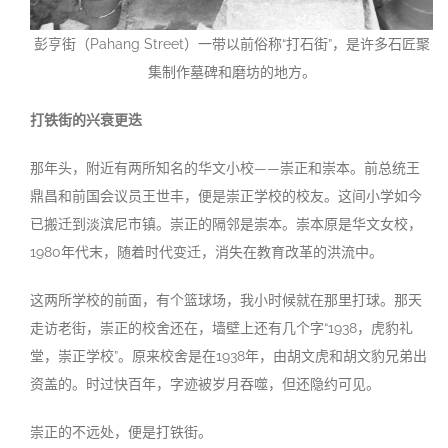
彭亨街（Pahang Street）一带以前俗称“打石街”，是许多石匠聚
集制作墓碑和磨坊的地方。
打铁街的兴衰更迭
那年头，附近有两所知名的华文小校——崇正和崇本。前总统王
鼎昌和前国会议员王世丰，便是崇正学校的校友。这间小学如今
已搬迁到淡滨尼市镇。崇正的隔邻是崇本。崇本原是华文女校，
1980年代末，随着时代变迁，消失在教育改革的洪流中。
这两所学校的前面，有个篮球场，我小时候就在那里打球。那天
走访老街，崇正的校舍还在，墙壁上还有几个字“1938，虎豹礼
堂，崇正学校”。原来校舍是在1938年，由胡文虎和胡文豹兄弟出
资盖的。时过快百年，字迹被岁月吞噬，但还隐约可见。
崇正的不远处，便是打铁街。