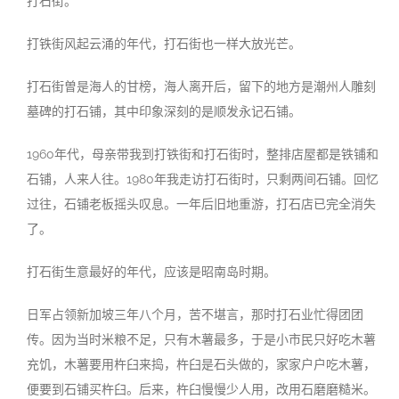
打石街。
打铁街风起云涌的年代，打石街也一样大放光芒。
打石街曽是海人的甘榜，海人离开后，留下的地方是潮州人雕刻
墓碑的打石铺，其中印象深刻的是顺发永记石铺。
1960年代，母亲带我到打铁街和打石街时，整排店屋都是铁铺和
石铺，人来人往。1980年我走访打石街时，只剩两间石铺。回忆
过往，石铺老板摇头叹息。一年后旧地重游，打石店已完全消失
了。
打石街生意最好的年代，应该是昭南岛时期。
日军占领新加坡三年八个月，苦不堪言，那时打石业忙得团团
传。因为当时米粮不足，只有木薯最多，于是小市民只好吃木薯
充饥，木薯要用杵臼来捣，杵臼是石头做的，家家户户吃木薯，
便要到石铺买杵臼。后来，杵臼慢慢少人用，改用石磨磨糙米。