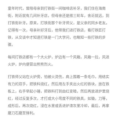
童年时代，曾陪母亲到打铁街一间咖啡店补牙，我们住在海南
街，附近就有几间补牙店，但母亲还是搭三轮车，舍近就远，到
打铁街补牙。原来，打铁街那个补牙师父，是父亲的同乡老友。
记得有一次，母亲补好牙后，他带我们进打铁店，看打铁匠打
铁，从交谈中才知道打铁是一门大学问，也略知一些打铁的步
骤。
每间打铁店都有一个大火炉，炉边有一个风箱，风箱一拉，风进
火炉，炉内便冒出熊熊烈火。
打铁师父站在火炉旁，怕被火烫伤，肩上围着一条毛巾，用结实
有力的双手，把铁料烧红，然后用左手夹出火红的铁块，放在铁
板上，右手举起小锤，把铁料打到由红变暗，然后再放进炉里烧
红，经过反复多次，才打成大小弯度不同的铁具，如锄，刀等，
成形后，再次烧红，浸在水里或丢进炉渣灰里冷却，最后，再拿
磨刀石磨至锋利。