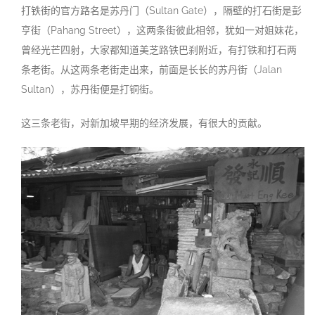
打铁街的官方路名是苏丹门（Sultan Gate），隔壁的打石街是彭
亨街（Pahang Street），这两条街彼此相邻，犹如一对姐妹花，
曾经光芒四射，大家都知道美芝路铁巴刹附近，有打铁和打石两
条老街。从这两条老街走出来，前面是长长的苏丹街（Jalan
Sultan），苏丹街便是打铜街。
这三条老街，对新加坡早期的经济发展，有很大的贡献。