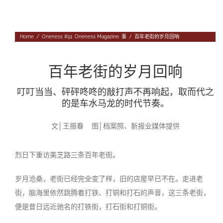
Navigation
专题
Home
/
Oneness #51
,
Oneness Magazine
,
事
/
百年老街的岁月回响
往期杂志
人
投稿
百年老街的岁月回响
事
往期杂志
关于我们
叮叮当当、砰砰咚咚的敲打声不再响起，取而代之
物
第56期
征稿启事
的是车水马龙的时代节奏。
登录|退出
第55期
《华汇》杂志介绍
文│王振春
图│档案照、新报业媒体提供
第54期
编委会
烈日下重访美芝路三条百年老街。
第53期
联系我们
岁月沧桑，老街已经完全变了样，旧的店屋早已不在。走进老
街，脑海里依然跳腾着打铁、打铜和打石的声音，这三条老街，
第52期
便是昔日远近驰名的打铁街，打石街和打铜街。