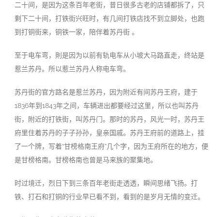
二十间，是因为这条百年老街，昔日很多古老的店铺都拆了，只
剩下二十间，打铁街兴旺时，有几间打铁店找不到立脚处，也跑
到打铜街来，铜铁一家，陪伴着苏丹街 。
至于电车弯，則是因为以前有轨电车从小坡大马路直走，终站是
惹兰苏丹。所以惹兰苏丹人称电车弯。
苏丹街的官方路名是惹兰苏丹，因为附近有间苏丹王府，建于
1836年到1843年之间，车辆进出都要经过这里，所以也叫苏丹
街，附近的打铁街，叫苏丹门。那时的苏丹，风光一时，苏丹王
府里住着苏丹的子子孙孙，皇亲国戚。苏丹王府前的道路上，挂
了一个牌，写着“甘榜格南王府”几个字，因为王府所在的地方，便
是甘榜格南。甘榜格南也曾是马来族的聚集地。
时过境迁，烈日下到三条百年老街走透透，瞬间思绪飞扬。打
铁、打石和打铜的行业早已看不到，看到的是岁月无情的变迁。