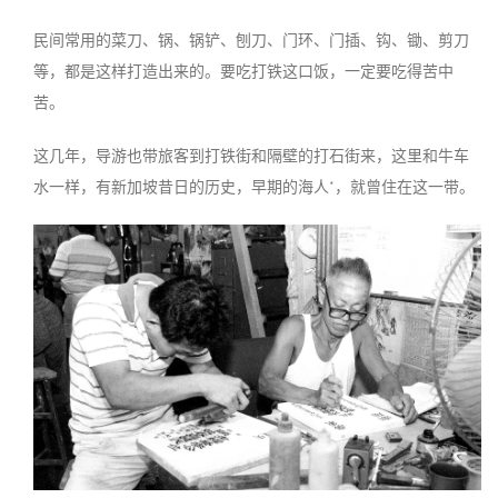
民间常用的菜刀、锅、锅铲、刨刀、门环、门插、钩、锄、剪刀
等，都是这样打造出来的。要吃打铁这口饭，一定要吃得苦中
苦。
这几年，导游也带旅客到打铁街和隔壁的打石街来，这里和牛车
水一样，有新加坡昔日的历史，早期的海人*，就曾住在这一带。