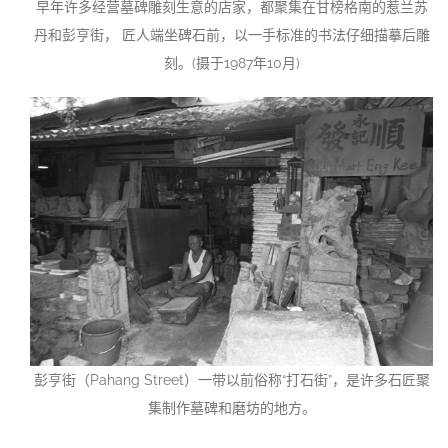
早年许多经营墓碑雕刻生意的店家，都聚集在甘榜格南的惹兰苏
丹和彭亨街， 匠人端坐碑石前，以一手标准的书法仔细描摹后雕
刻。(摄于1987年10月)
彭亨街（Pahang Street）一带以前俗称“打石街”，是许多石匠聚
集制作墓碑和磨坊的地方。