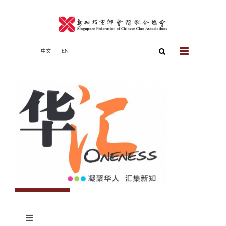
Skip
to
content
Search
中文
EN
for:
Toggle