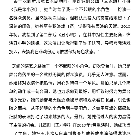
“第一次到新加坡艺术剧场时，刚好遇到艾姐（艾家諆）在排
《我是笨小孩》。她当时给了我一个不起眼的小角色——扮演一
名群众演员。虽然是初次见面，但我认真投入的态度给她留下了
深刻的印象，她甚至夸我演戏自然，觉得我有表演的天赋。2010
年初，我接到了第二部戏《丑小鸭》，在其中担任主要配角，饰
演丑小鸭的姐姐。这次演出让我得到了许多认可，导师夸我演戏
投入，表扬我在非戏份期间依然保持角色状态。”
芝绮的演艺之路始于一个不起眼的小角色。初次登台时，她只是
舞台角落里的一名默默无闻的群众演员，几乎无人注意。然而，
她始终对表演怀抱热情，用心对待每一个角色。哪怕只是几个简
单的动作或一句台词，她也力求做到最好，用细致的努力为舞台
增添光彩。她的勤奋与天赋逐渐被导演和观众看在眼里，机会也
随之而来。从不起眼的小角色到主要配角，芝绮用真挚的情感和
细腻的表演打动了越来越多的人。最终，她凭借过人的实力赢得
了主演的机会。儿童剧《丑小鸭》在2010年7月重演时，她成功当
上了主角，她把丑小鸭从自卑到蜕变的成长故事演绎得淋漓尽