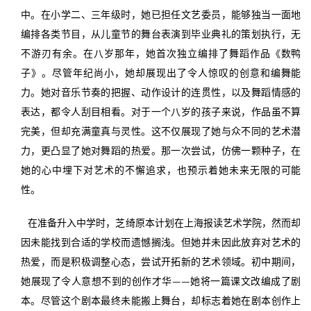
中。在小学二、三年级时，她已担任文艺委员，能够独当一面地
编排各类节目，从儿童节的舞台表演到毕业典礼的策划执行，无
不游刃有余。在八岁那年，她首次独立编排了舞蹈作品《数鸭
子》。尽管年纪尚小，她却展现出了令人惊叹的创意和编舞能
力。她对音乐节奏的把握、动作设计的连贯性，以及舞蹈情感的
表达，都令人刮目相看。对于一个八岁的孩子来说，作品虽不算
完美，但却充满童真与灵性。这不仅展现了她与众不同的艺术潜
力，更凸显了她对舞蹈的热爱。那一次尝试，仿佛一颗种子，在
她的心中埋下对艺术的不懈追求，也预示着她未来无限的可能
性。
在准备升入中学时，芝绮原本计划在上海报读艺术学院，然而却
因未能找到合适的学校而遗憾搁浅。但她并未因此放弃对艺术的
热爱，而是积极调整心态，尝试开拓新的艺术领域。初中期间，
她展现了令人意想不到的创作才华——她将一篇课文改编成了剧
本。尽管这个剧本最终未能搬上舞台，却标志着她在剧本创作上