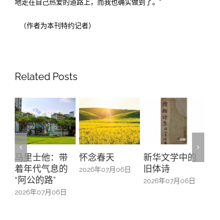
地走在自己热爱的道路上，而我也确实做到了。”
（作者为本刊特约记者）
Related Posts
怀念春天
新华文学中的
螺钿留芳：碧
Yu
旧体诗
山亭贺仪镜框
Ma
2026年07月06日
中的百业记忆
#1
2026年07月06日
2026年07月06日
20