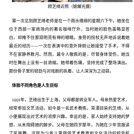
顾芝绮近照（姚耀光摄）
第一次见到顾芝绮老师是在一个雨水缠绵的星期六下午。她坐在
位于西部一家商场内的著名咖啡厅外，当时她的脸色虽略显苍
白，却掩不住那双明亮有神的眼睛。身旁的拐杖无声地诉说着她
最近的经历——一次在表演中的意外摔倒让她接受了手术，不得
不在家静养数月。然而，最令人敬佩的是，尽管身体受伤，她当
时在舞台上没有一丝退缩。她带着伤痛，坚持完成了整场演出。
那份骨子里的韧劲与对戏剧的执着，让人深深为之动容。
体验不同角色是人生目标
1991年，芝绮出生于上海，父母都是转业军人。母亲热爱艺术，
经常参加文艺活动，如今是一名武术教练。耳濡目染的芝绮，从
小便展现出对艺术的浓厚兴趣。幸运的是，家人始终支持她的梦
想，从未阻碍她的脚步。父母在她四岁那年，为她在少年宫报读
了民族舞。这所为少年儿童提供艺术教育和文化活动的校外机