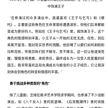
中饰演王子
“在参演过的众多演出中，我最喜欢《王子与乞丐》和《哪
吒》。主要是这些角色在生命里曾经遭遇波折，但他们后来都蜕
变成为更好的人。例如在《王子与乞丐》里，我饰演王子。这个
角色的情感特别丰富。小王子从一开始的无忧无虑、任性，到后
来离开皇宫，面对现实世界的残酷，他目睹了公爵们如何剥削和
压榨百姓，导致百姓们民不聊生、苦不堪言。这一切让他逐渐觉
醒，慢慢变得勇敢、承担责任，最终成长为一位受人民爱戴的好
国王。我非常喜欢这段充满成长与蜕变的小王子经历，它让我深
刻体会到角色的转变和情感的丰富。”
勇于挑战多种类型的“角色”
除了儿童剧，芝绮在南洋艺术学院求学期间，也参演了不少话剧
演出，如《八个女人》里的凯瑟琳、《后宫甄嬛传》里的安陵