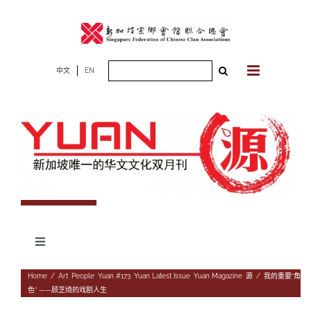
Skip
to
content
Search
中文
EN
for:
Toggle
Navigation
专题
Home
/
Art
,
People
,
Yuan #173
,
Yuan Latest Issue
,
Yuan Magazine
,
源
/
我的重要“角
色” ——顾芝绮的戏剧人生
杂志期数
人物