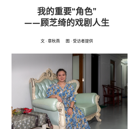
我的重要“角色”
投稿
文化
往期杂志
——顾芝绮的戏剧人生
关于我们
艺术
181期
征稿启事
文 · 章秋燕 图 · 受访者提供
登录
历史
180期
“本土文学”栏目征稿
《源》杂志简介
{username} | 退出
文学
179期
编委会
178期
联系我们
177期