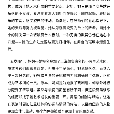
构，成为了她艺术启蒙的重要起点。起初，她只是那个安静站在
角落的小女孩，专注地看着大姐姐们在舞台上翩然起舞，聆听音
乐的节奏，感受旋律的律动。渐渐地，在导师们的悉心指导下，
她的天赋与努力被看见，她从旁观者蜕变为台上的舞者。当她小
小的脚尖第一次轻触舞台木板时，一种无言的默契仿佛在她心中
升起——她的生命注定要与聚光灯相伴，在舞台的璀璨中熠熠生
辉。
五岁那年，妈妈带她报名参加了上海颇负盛名的小荧星艺术团。
虽然考官们都很喜欢她，但由于年纪尚小，她遗憾落选。直到六
岁再次报名时，她凭借自身的天赋和努力顺利通过了选拔，正式
成为艺术团的一员。原本，妈妈是为她报了戏剧组，却意外地被
分配到了舞蹈组。虽然与最初的期望有所不同，但这段舞蹈训练
的经历却成了她艺术成长的重要一环。舞蹈的细腻与精准，让她
在表演时更加注重肢体的协调与情感的传达，以至她塑造的人物
更加立体与生动，每个角色都被赋予更加丰富的层次感。