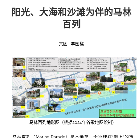
阳光、大海和沙滩为伴的马林
投稿
文化
往期杂志
百列
关于我们
艺术
181期
征稿启事
文图 · 李国樑
登录
历史
180期
“本土文学”栏目征稿
《源》杂志简介
{username} | 退出
文学
179期
编委会
178期
联系我们
177期
马林百列地形图（根据2024年谷歌地图绘制）
马林百列（Marine Parade）是本地第一个兴建在“海上”的市