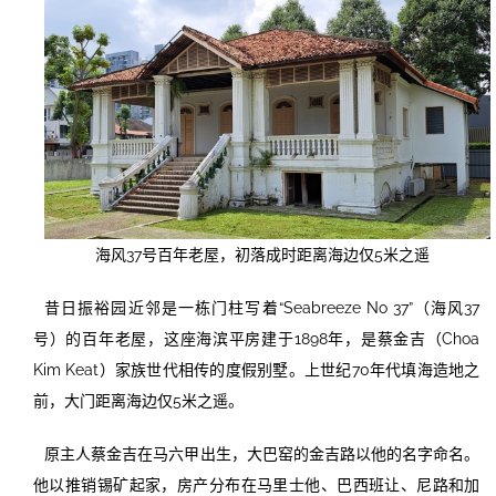
海风37号百年老屋，初落成时距离海边仅5米之遥
昔日振裕园近邻是一栋门柱写着“Seabreeze No 37”（海风37
号）的百年老屋，这座海滨平房建于1898年，是蔡金吉（Choa
Kim Keat）家族世代相传的度假别墅。上世纪70年代填海造地之
前，大门距离海边仅5米之遥。
原主人蔡金吉在马六甲出生，大巴窑的金吉路以他的名字命名。
他以推销锡矿起家，房产分布在马里士他、巴西班让、尼路和加