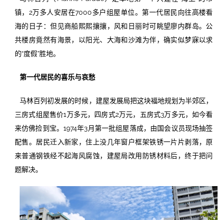
镇，2万多人安居在7000多户组屋单位。第一代居民向往高楼看
海的日子：但见商船熙熙攘攘，风和日丽时可眺望廖内群岛。公
共楼房竟然有海景，以阳光、大海和沙滩为伴，确实似梦寐以求
的“度假”胜地。
第一代居民的喜乐与哀愁
马林百列初发展的时候，建屋发展局把这块福地规划为半郊区，
三房式组屋售价1万多元，四房式2万元，五房式3万多元，如今看
来仿佛捡到宝。1974年3月第一批组屋落成，由国会议员现场抽签
配售。居民迁入新家，住上没几年窗户框架铁锈一片片剥落，原
来普通钢铁经不起海风腐蚀，建屋局改用防锈材料后，终于把问
题解决。