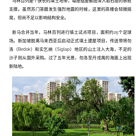
马林百列是个狭长的填土地带，每座组屋都由深入岩石层的铁桩
支撑。虽然苏门答腊发生强烈地震的时候，这里的高楼会轻微摇
晃，但尚不足以影响结构安全。
新马合并当年，马林百列进行填土试点项目，面积约25个足球
场。新加坡脱离马来西亚后启动正式填土建屋项目，传送带将勿
洛（Bedok）和实乞纳（Siglap）地区的山土注入大海，不足的
沙子则从国外采购。过了五年光景，勿洛至丹戎禺的海面上出现
新陆地。