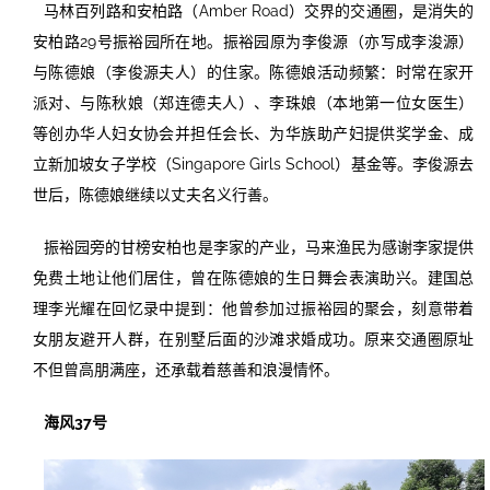
马林百列路和安柏路（Amber Road）交界的交通圈，是消失的
安柏路29号振裕园所在地。振裕园原为李俊源（亦写成李浚源）
与陈德娘
（李俊源夫人）的住家。陈德娘活动频繁：时常在家开
派对、与陈秋娘（郑连德夫人）、李珠娘（本地第一位女医生）
等创办华人妇女协会并担任会长、为华族助产妇提供奖学金、成
立新加坡女子学校（Singapore Girls School）基金等。李俊源去
世后，陈德娘继续以丈夫名义行善。
振裕园旁的甘榜安柏也是李家的产业，马来渔民为感谢李家提供
免费土地让他们居住，曾在陈德娘的生日舞会表演助兴。建国总
理李光耀在回忆录中提到：他曾参加过振裕园的聚会，刻意带着
女朋友避开人群，在别墅后面的沙滩求婚成功。原来交通圈原址
不但曾高朋满座，还承载着慈善和浪漫情怀。
海风37号