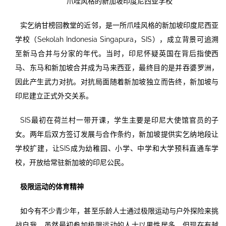
爪哇风格的新加坡印度尼西亚学校
实乞纳甘榜回教堂的近邻，是一所爪哇风格的新加坡印度尼西亚
学校（Sekolah Indonesia Singapura，SIS），成立背景可追溯
至新马合并与分家的年代。当时，印尼怀疑英国在背后指使西
马、东马和新加坡合并成为马来西亚，最终目的是并吞婆罗洲，
因此产生武力对抗。对抗局面随着新加坡独立而告终，新加坡与
印尼建立正式外交关系。
SIS最初在荷兰村一带开课，学生主要是印尼大使馆官员的子
女。两年后双方签订发展与合作条约，新加坡提供实乞纳地段让
学校扩建，让SIS成为幼稚园、小学、中学和大学预科直通车学
校，开放给常驻新加坡的印尼公民。
极限运动的体育精神
如今有不少青少年，甚至乐龄人士通过极限运动与户外探险来挑
战自我。虽然最初参加极限运动的人士以男性居多，但现在有越