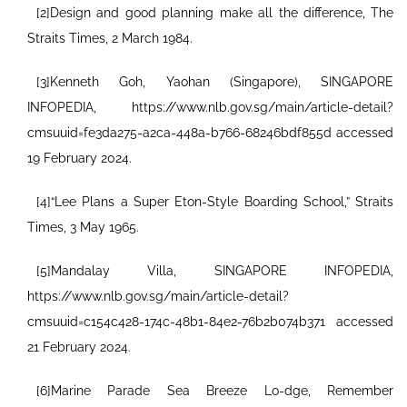
[2]Design and good planning make all the difference, The
Straits Times, 2 March 1984.
[3]Kenneth Goh, Yaohan (Singapore), SINGAPORE
INFOPEDIA, https://www.nlb.gov.sg/main/article-detail?
cmsuuid=fe3da275-a2ca-448a-b766-68246bdf855d accessed
19 February 2024.
[4]“Lee Plans a Super Eton-Style Boarding School,” Straits
Times, 3 May 1965.
[5]Mandalay Villa, SINGAPORE INFOPEDIA,
https://www.nlb.gov.sg/main/article-detail?
cmsuuid=c154c428-174c-48b1-84e2-76b2b074b371 accessed
21 February 2024.
[6]Marine Parade Sea Breeze Lo-dge, Remember