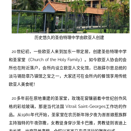
历史悠久的圣伯特理中学由欧亚人创建
20世纪初，一些欧亚人来到加东一带定居，创建圣伯特理中学
和圣家堂（Church of the Holy Family）。如今欧亚人协会的会
所也在附近落户，会所内设立欧亚人文化馆，已故薛尔思总统的
淡马锡勋章乃镇馆之宝之一，大家还可在会所内的餐馆享用传统
欧亚人美食呢！
20多年前在原地重建的圣家堂，玫瑰花窗镶嵌着中世纪创作风
格的彩绘玻璃，那是当代法国 Vitrail Saint-Georges工作坊的作
品。从1980年代开始，圣家堂在农历新年除夕夜为峇峇娘惹族群
主持独特的午夜弥撒，女教徒身穿沙笼卡巴雅，男教徒则峇迪上
衣长裤，出席简单肃穆，全程以峇峇马来语进行的贺年仪式。