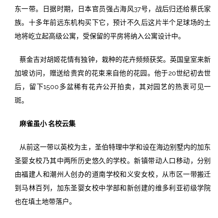
东一带。日据时期，日本官员强占海风37号，战后归还给蔡氏家
族。十多年前远东机构买下它，预计不久后这片半个足球场的土
地将屹立起高级公寓，受保留的平房将纳入公寓设计中。
蔡金吉对胡姬花情有独钟，栽种的花卉频频获奖。英国皇室来新
加坡访问，赠送给贵宾的花束来自他的花园。他于20世纪初去世
后，留下1500多盆稀有花卉公开拍卖，其对园艺的热衷可见一
斑。
麻雀虽小 名校云集
从前这一带以英校为主，圣伯特理中学和设在海边别墅内的加东
圣婴女校乃其中两所历史悠久的学校。新镇带动人口移动，分别
由福建人和潮州人创办的道南学校和义安女校，从市区一带搬迁
到马林百列，加东圣婴女校中学部和新创建的维多利亚初级学院
也在填土地带落户。