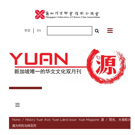
Skip
to
content
Search
中文
EN
for:
Toggle
Navigation
专题
Home
/
History
,
Yuan #172
,
Yuan Latest Issue
,
Yuan Magazine
,
源
/
阳光、大海和沙
滩为伴的马林百列
杂志期数
人物