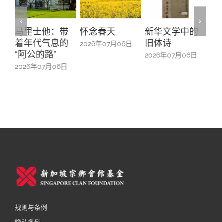
怀念春天
新华文学中的
螺钿留芳：碧
Yu
旧体诗
山亭贺仪镜框
Ma
2026年07月06日
中的百业记忆
#1
2026年07月06日
2026年07月06日
20
规则与条例