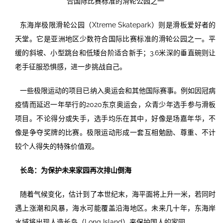
合国际比赛标准的滑轮公园之一
东海岸极限滑轮公园（Xtreme Skatepark）则是滑板爱好者的
天堂。它是亚洲地区少数符合国际比赛标准的滑轮公园之一。平
缓的斜坡、小型跳台和低矮台阶适合新手；3.6米深的垂直碗则让
老手征服恐惧感，进一步挑战自己。
一些极限运动的项目已纳入奥运会和其他国际赛事。例如因冠病
疫情而延迟一年举行的2020东京奥运会，众青少年选手参与滑板
项目。不论得分或失手，选手均乐在其中，好像是场嘉年华，不
像是争夺奖牌的比赛。极限运动形成一套互相勉励、尊重、不计
较个人得失的特殊价值观。
长岛：为保护未来家园再次排山倒海
随着气候变化，估计到了本世纪末，海平面将上升一米，若同时
遇上涨潮和风暴，海水可能覆盖沿海地区。未来几十年，东海岸
水域将出现人造长岛（Long Island）来保护国人的家园。