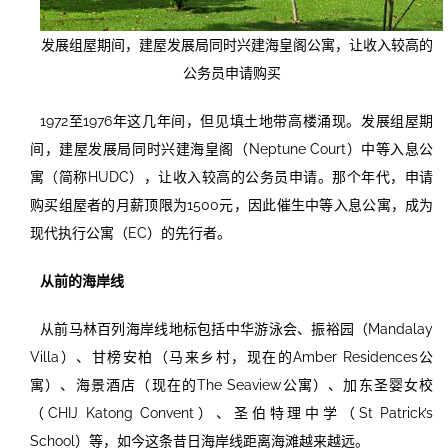
发展组屋期间，建屋发展局同时兴建海皇阁公寓，让收入较高的
公务员申请购买
1972至1976年这几年间，但见填土地带高楼涌现。发展组屋期
间，建屋发展局同时兴建海皇阁（Neptune Court）中等入息公
寓（简称HUDC），让收入较高的公务员申请。那个年代，申请
购买组屋者的月薪顶限为1500元，因此催生中等入息公寓，成为
现代执行公寓（EC）的先行者。
从前的海岸线
从前马林百列海岸线地标包括中华游泳会、振裕园（Mandalay
Villa）、甘榜安柏（马来乡村，现在的Amber Residences公
寓）、海景酒店（现在的The Seaview公寓）、加东圣婴女校
（CHIJ Katong Convent）、圣伯特理中学（St Patrick’s
School）等，如今这条昔日海岸线距离海滩越来越远。