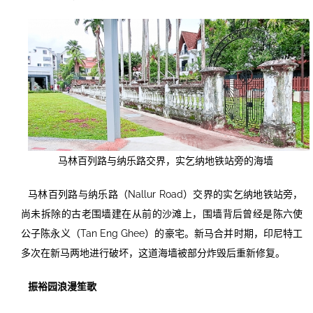
马林百列路与纳乐路交界，实乞纳地铁站旁的海墙
马林百列路与纳乐路（Nallur Road）交界的实乞纳地铁站旁，
尚未拆除的古老围墙建在从前的沙滩上，围墙背后曾经是陈六使
公子陈永义（Tan Eng Ghee）的豪宅。新马合并时期，印尼特工
多次在新马两地进行破坏，这道海墙被部分炸毁后重新修复。
振裕园浪漫笙歌