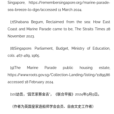
Singapore, https://remembersingapore.org/marine-parade-
sea-breeze-lo-dge/accessed 11 March 2024.
[7]Shabana Begum, Reclaimed from the sea: How East
Coast and Marine Parade came to be, The Straits Times 28
November 2023.
[8]Singapore. Parliament, Budget, Ministry of Education,
cols. 467-469, 1965.
[9]The Marine Parade public housing estate,
https://www.roots.gov.sg/Collection-Landing/listing/1189586
accessed 18 February 2024.
[10]幼吾，“园艺家蔡金吉”，《联合早报》2024年9月9日。
（作者为英国皇家造船师学会会员、自由文史工作者）