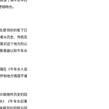
时就读于南华女中的
述相吻合。
业生廖玮珍的笔下已
作者从历史、传统及
游客对这个地方的认
游客普遍认知牛车水
乃强在《牛车水人说
情怀和地方情感不谋
民众联络所历史的回
车水》《牛车水纪事
：一座城市的回想与回