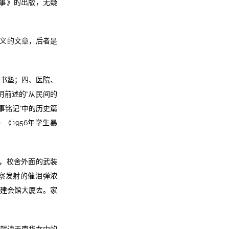
故事》的出版，无疑
意义的文章，后者是
、书塾；四、医院、
明前述的“从民间的
事铭记”中的历史篇
《1956年学生暴
中，校舍外面的武装
察发射的催泪弹浓
福建会馆大厦去。家