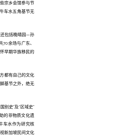
一些宗乡会馆参与节
，牛车水五角基节无
，还包括晚晴园—孙
共70余场与广东、
缅怀早期华族移民的
方都有自己的文化
五脚基节之外，绝无
别史”及“区域史”
资助的非物质文化遗
牛车水作为研究核
检视新加坡民间文化