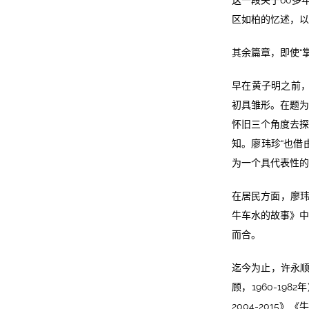
这一段关于60多
区如柏的忆述，以
其余篇章，即使“
早在黄子明之前，
初具雏形。在题为
怀旧三个角度去探
知。廖玮珍“也借
为一个具代表性的
在居民方面，廖玮
牛车水的故事》中
而合。
迄今为止，许永顺
顾，1960-1
2004-2015