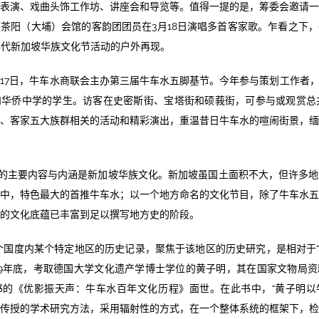
表演、戏曲头饰工作坊、讲座会和导览等。值得一提的是，筹委会邀请
茶阳（大埔）会馆的客韵团团员在3月18日演唱多首客家歌。乍看之下
00年代新加坡华族文化节活动的户外再现。
9日至17日，牛车水商联会主办第三届牛车水五脚基节。今年参与策划工作者
华侨中学的学生。访客在史密斯街、宝塔街和硕莪街，可参与或观赏总
、客家五大族群相关的活动和精彩演出，重温昔日牛车水的喧闹街景，
的主要内容与内涵是新加坡华族文化。新加坡虽国土面积不大，但许多地
中，特色最大的首推牛车水；以一个地方命名的文化节目，除了牛车水
的文化底蕴已丰富到足以撰写地方史的阶段。
某个国度内某个特定地区的历史记录，聚焦于该地区的历史研究，是相对于“国
19年底，考取德国大学文化遗产学博士学位的黄子明，其在国家文物局
书的《优影振天声：牛车水百年文化历程》面世。在此书中，“黄子明以
传授的学术研究方法，采用辐射性的方式，在一个整体系统的框架下，