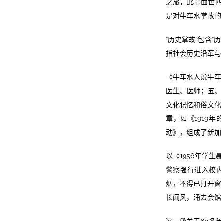
之旅，此书面世四
是对牛车水掌故的
“历史掌故”包含
指社会历史沿革与
《牛车水人说牛车
医生、医师；五、
文化记忆和俗文化
章，如《1919
动》，组成了新加
以《1956年学
警察强行进入校
烟，不得已打开窗
长闻风，涌去会馆