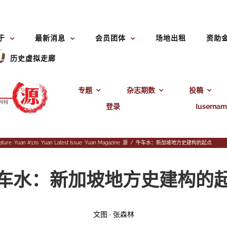
于
最新消息
会员团体
场地出租
资助
历史虚拟走廊
专题
杂志期数
投稿
登录
{usernam
rature
,
Yuan #170
,
Yuan Latest Issue
,
Yuan Magazine
,
源
/
牛车水：新加坡地方史建构的起点
车水：新加坡地方史建构的
文图 ·
张森林