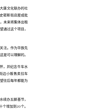
与大唐文化联办的社
《史密斯街店屋成批
街，未来将集体出租
希望通过这个项目，
关注。作为华族先
这是可以理解的。
情怀，并纪念牛车水
，街边小贩售卖拉车
希望往后每年都能为
车水续办五脚基节，
十个增加到20个。