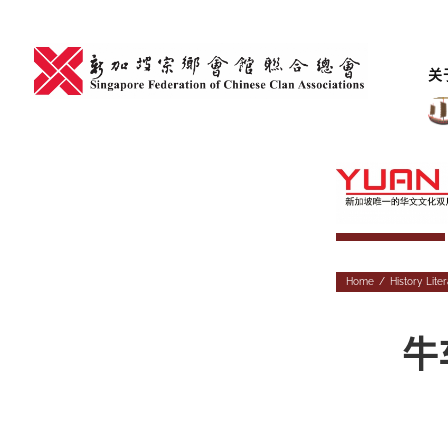
Skip
to
content
关
Home
/
History
,
Lite
牛