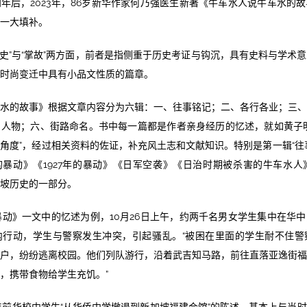
年后，2023年，86岁新华作家何乃强医生新著《牛车水人说牛车水的
一大填补。
“历史”与“掌故”两方面，前者是指侧重于历史考证与钩沉，具有史料与学术
时尚变迁中具有小品文性质的篇章。
水的故事》根据文章内容分为六辑：一、往事铭记；二、各行各业；三
人物；六、街路命名。书中每一篇都是作者亲身经历的忆述，就如黄子
角度”，经过相关资料的佐证，补充风土志和文献知识。特别是第一辑“往
年的暴动》《1927年的暴动》《日军空袭》《日治时期被杀害的牛车水人》
坡历史的一部分。
生暴动》一文中的忆述为例，10月26日上午，约两千名男女学生集中在华
内行动，学生与警察发生冲突，引起骚乱。“被困在里面的学生耐不住警
户，纷纷逃离校园。他们列队游行，沿着武吉知马路，前往直落亚逸街
，携带食物给学生充饥。”