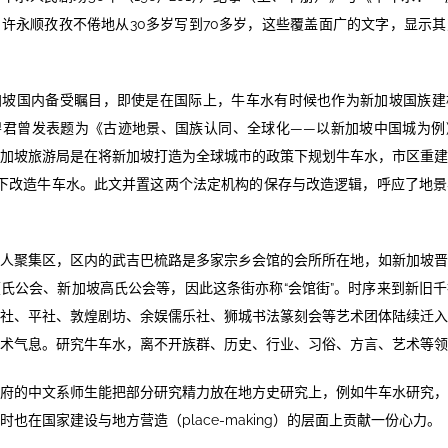
许永顺孜孜不倦地从30多岁写到70多岁，这些覆盖面广的文字，显示
加坡国内备受瞩目，即使是在国际上，牛车水有时候也作为新加坡国族建
碧君曾发表题为《古迹地景、国族认同、全球化——以新加坡中国城为例
加坡旅游局是在将新加坡打造为全球城市的政策下规划牛车水，市区重
述下改造牛车水。此文并置这两个法定机构的保存与改造逻辑，呼应了地
人聚集区，区内的武吉巴梳路是多家宗乡会馆的会所所在地，如新加坡
氏公会、新加坡高氏公会等，因此这条街亦称“会馆街”。时序来到新旧
社、平社、敦煌剧坊、余娱儒乐社、狮城书法篆刻会等艺术团体陆续迁
术气息。研究牛车水，离不开族群、历史、行业、习俗、方言、艺术等领
府的中文系师生能把部分研究精力放在地方史研究上，例如牛车水研究
也在国家建设与地方营造（place-making）的层面上贡献一份心力。