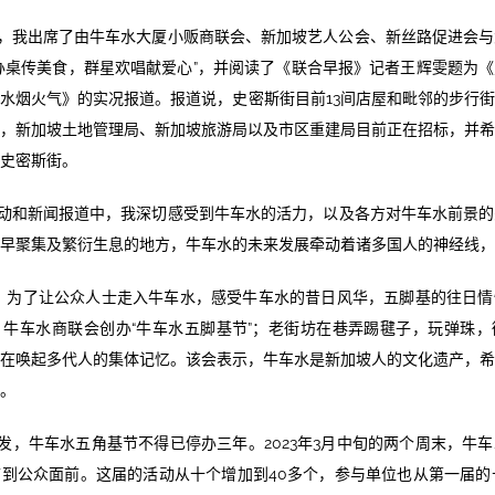
月17日，我出席了由牛车水大厦小贩商联会、新加坡艺人公会、新丝路促进会
办桌传美食，群星欢唱献爱心”，并阅读了《联合早报》记者王辉雯题为
水烟火气》的实况报道。报道说，史密斯街目前13间店屋和毗邻的步行
，新加坡土地管理局、新加坡旅游局以及市区重建局目前正在招标，并
史密斯街。
动和新闻报道中，我深切感受到牛车水的活力，以及各方对牛车水前景的
早聚集及繁衍生息的地方，牛车水的未来发展牵动着诸多国人的神经线，
下旬，为了让公众人士走入牛车水，感受牛车水的昔日风华，五脚基的往日
牛车水商联会创办“牛车水五脚基节”；老街坊在巷弄踢毽子，玩弹珠
在唤起多代人的集体记忆。该会表示，牛车水是新加坡人的文化遗产，
。
发，牛车水五角基节不得已停办三年。2023年3月中旬的两个周末，牛
到公众面前。这届的活动从十个增加到40多个，参与单位也从第一届的