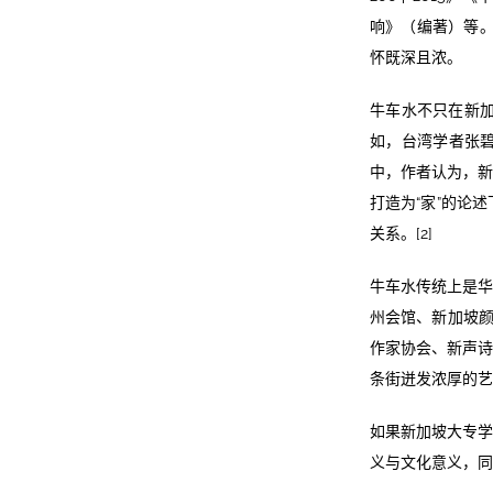
响》（编著）等。
怀既深且浓。
牛车水不只在新
如，台湾学者张
中，作者认为，新
打造为“家”的论
关系。[2]
牛车水传统上是华
州会馆、新加坡颜
作家协会、新声诗
条街迸发浓厚的艺
如果新加坡大专学
义与文化意义，同时