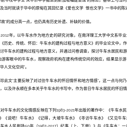
年前华校中学生“从华侨中学撤退到新加坡福建会馆”的陈述，基本上与当
及当时就读于华中的原甸在其回忆录《爱也文学 恨也文学》一书中的陈
掌故”的成分高一点，也仍具有历史补遗、补缺的价值。
2012年，以牛车水作为地方史的研究对象，在南洋理工大学中文系毕
《历史、传统、怀旧：牛车水的建构过程与地方意义》的毕业论文中，
讨牛车水的建构过程与地方意义，并通过问卷调查，探讨牛车水居民和
由游客眼中的牛车水，观察政府机构在建构传统空间的效应，结果显示
华人文化空间”。
珍此文“主要反映了对过往牛车水的怀旧情怀和地方情感”，这一点与何
，以及许永顺在多本关乎牛车水的书写中，作为昔日牛车水居民的怀旧
对牛车水的文化情感反映在下列1983-2021年出版的著作中：《牛车水
982年》《说吧！牛车水》《记得，大坡牛车水》《寻访牛车水》《又见牛
》《牛车水人民剧场50年（1967-2017）纪事（上、下册）》与《牛车水