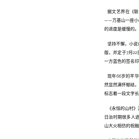
据文艺界在《联
——万基山一座小
的进度是缓慢的。
坚持不懈，小说
版，并定于7月2
一方蓝色的签名印
现年66岁的芊
然显然满怀郁结，
标志着一段文字长
《永恒的山村》源
日治时期很多人逃
山大火相仿的祝融