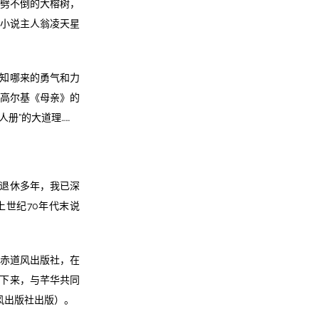
雷劈不倒的大榕树，
的小说主人翁凌天星
知哪来的勇气和力
过高尔基《母亲》的
册”的大道理……
退休多年，我已深
世纪70年代末说
册赤道风出版社，在
持下来，与芊华共同
风出版社出版）。