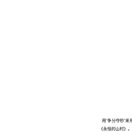
用“争分夺秒”
《永恒的山村》。