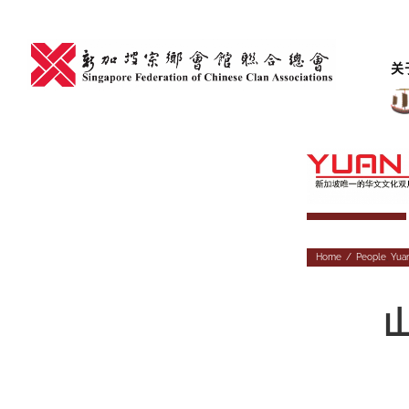
Skip
to
content
关
Home
/
People
,
Yua