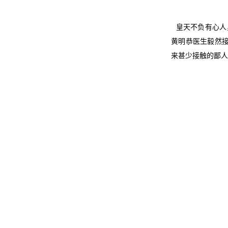
皇天不负有心人
黄明恭医生毅然接
来甚少接触的鄙人