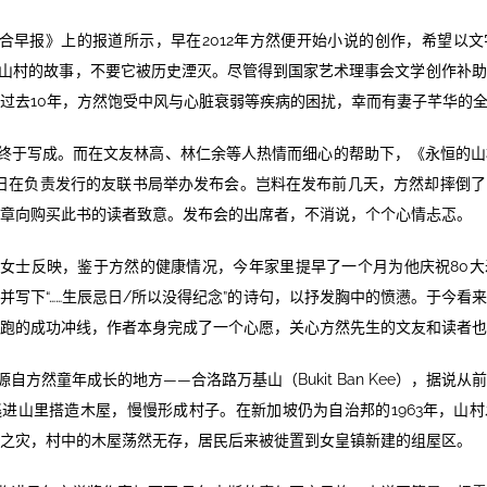
合早报》上的报道所示，早在2012年方然便开始小说的创作，希望以
山村的故事，不要它被历史湮灭。尽管得到国家艺术理事会文学创作补
过去10年，方然饱受中风与心脏衰弱等疾病的困扰，幸而有妻子芊华的
终于写成。而在文友林高、林仁余等人热情而细心的帮助下，《永恒的山
2日在负责发行的友联书局举办发布会。岂料在发布前几天，方然却摔倒
章向购买此书的读者致意。发布会的出席者，不消说，个个心情忐忑。
华女士反映，鉴于方然的健康情况，今年家里提早了一个月为他庆祝80
并写下“……生辰忌日/所以没得纪念”的诗句，以抒发胸中的愤懑。于今看
跑的成功冲线，作者本身完成了一个心愿，关心方然先生的文友和读者也
自方然童年成长的地方——合洛路万基山（Bukit Ban Kee），据说
进山里搭造木屋，慢慢形成村子。在新加坡仍为自治邦的1963年，山
之灾，村中的木屋荡然无存，居民后来被徙置到女皇镇新建的组屋区。