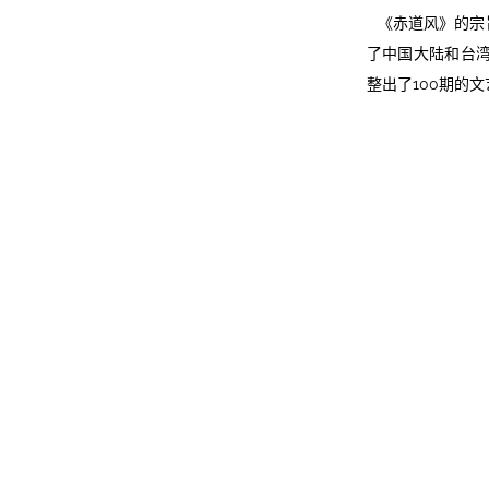
《赤道风》的宗
了中国大陆和台湾
整出了100期的