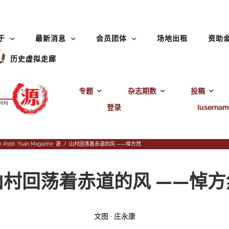
于
最新消息
会员团体
场地出租
资助
历史虚拟走廊
专题
杂志期数
投稿
登录
{usernam
n #166
,
Yuan Magazine
,
源
/
山村回荡着赤道的风 ——悼方然
山村回荡着赤道的风
——悼方
文图 · 庄永康