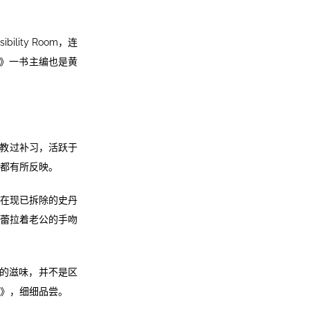
lity Room，连
别》一书主编也是黄
教过补习，活跃于
都有所反映。
于在现已拆除的史丹
筱蕾拉着老公的手吻
学的滋味，并不是区
》，细细品尝。