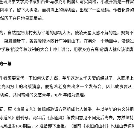
鉴诺贝尔文学奖作家加西亚·马尔克斯的魔幻写实风格，小说开篇是一棵
削平了，留下大树墩，而树墩上的横切面，出现了一面魔镜。作者化身
然历历在目地呈现眼前。
的，自然是把山村夷为平地的那场大火。使凌天星大惑不解的是，妈妈不
一架脚踏针车，轰轰隆隆地随针车冲到山下。在另外一个场面中，没读
中学联”抗议华校改制的大会上冲上讲台，用家乡方言高喊“唐人就应该读唐人
的一幕
作者须要交代一下如何认识方然、芊华这对文学夫妻的经过了。从职场上
会光因报上的出版消息，便拖着老身去出席一个发布会。因此故事要从上
切磋、共同笔耕的文艺青年，1981年结为连理。
6年初，原《热带文艺》编辑部邀请方然组成七人编委，并以芊华的名义注
版《赤道风》创刊号。两年后《赤道风》编委因意见不同先后离去，方然坚
8年5月出版100期后，才准备卸下重担。（目前《永恒的山村》也经由赤道