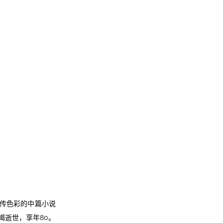
自传色彩的中篇小说
竭逝世，享年80。