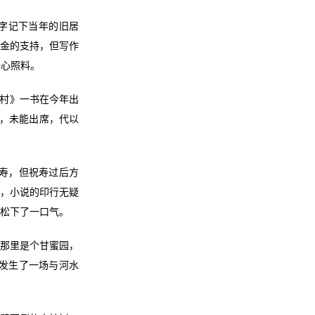
文字记下当年的旧居
助金的支持，但写作
全心照料。
村》一书在今年出
了，未能出席，代以
大寿，但祝寿过后方
来，小说的印行无疑
松下了一口气。
从前那里是个甘蜜园，
村发生了一场与河水