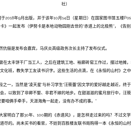
社）
于2018年9月出版，并于该年10月14日（星期日）在国家图书馆五楼Possibi
卡》一起发布（伊努卡是本地动物园刚去世的“赤道上的北极熊”，《告
然伉俪是发布会嘉宾，马庆炎高级政务次长主持了发布仪式。
曾在太丰饼干厂当工人，之后在建筑工地、裕廊砖窑工作过，摆过地摊，
文化班，教失学工友读书识字。这些生活的点滴，在《永恒的山村》之中
段之一，当然是“凌天星”与补习学生“汪筱蕾”因文学的爱好越走越近，终
会，以致到了非卿不娶、非君不嫁的地步。在甜滋滋的蜜月旅行中，汪
只要咱俩手牵手，天涯海角一起走，没有办不成的事。”
大家明白了那30年、100期的《赤道风》，是怎样走过来的吗？不过文
道尽的。尚未买书的看官，不妨到百胜楼友联书局购得一本《永恒的山村