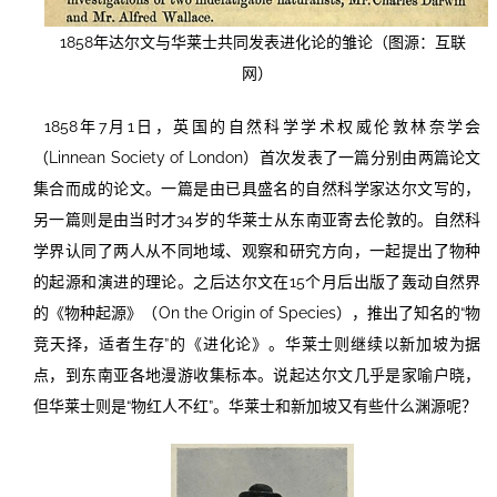
1858年达尔文与华莱士共同发表进化论的雏论（图源：互联
网）
1858年7月1日，英国的自然科学学术权威伦敦林奈学会
（Linnean Society of London）首次发表了一篇分别由两篇论文
集合而成的论文。一篇是由已具盛名的自然科学家达尔文写的，
另一篇则是由当时才34岁的华莱士从东南亚寄去伦敦的。自然科
学界认同了两人从不同地域、观察和研究方向，一起提出了物种
的起源和演进的理论。之后达尔文在15个月后出版了轰动自然界
的《物种起源》（On the Origin of Species），推出了知名的“物
竞天择，适者生存”的《进化论》。华莱士则继续以新加坡为据
点，到东南亚各地漫游收集标本。说起达尔文几乎是家喻户晓，
但华莱士则是“物红人不红”。华莱士和新加坡又有些什么渊源呢？