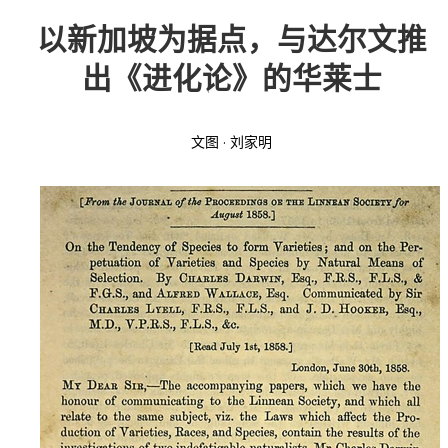
以新加坡为据点，与达尔文推
投稿
文化
往期杂志
出《进化论》的华莱士
关于我们
艺术
181期
征稿启事
文图 · 刘家明
登录
历史
180期
“本土文学”栏目征稿
《源》杂志简介
{username} | 退出
文学
179期
编委会
178期
联系我们
177期