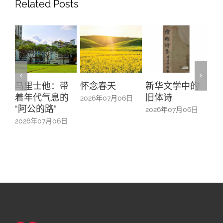
Related Posts
带
怀念春天
新华文学中的
螺钿留芳：碧
Y
的
旧体诗
山亭贺仪镜框
M
2026年07月06日
中的百业记忆
#
2026年07月06日
6日
2026年07月06日
2