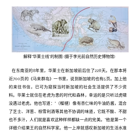
解释“华莱士线”的制图 (摄于李光前自然历史博物馆)
在东南亚的8年里，华莱士在新加坡前后住了228天。在那本将
近700页的《马来群岛》一书里，说到新加坡的也有5页。加上他
的来往书信，已可为窥探当时新加坡的社会生活提供了不少资
料。华莱士就住在老虎为患的时代和森林，幸运的是只听过虎啸
没遇过老虎。他也写道：“（榴槤）像有杏仁味的牛油奶酱，混合
了芝士、洋葱、棕雪利酒等其他不协调的味道，它既不酸、不甜
也不多汁，人们就是喜欢这种样样都缺一点的完美。”他是第一个
详细介绍果王的自然科学家。他一上岸就感叹新加坡的生活水准