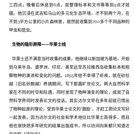
三四点。晚餐后休息到6点，就整理标本和文书等等到9点才就
寝。他沉浸在武吉知马山的多元化生态环境，才不到两个月，在
不到3平方公里的小片森林里，居然就收集到700多个不同品种的
甲虫和昆虫。
生物的隐形屏障——华莱士线
华莱士还不满意当时收集的成果，他继续以新加坡为基地，开始
到马来半岛、婆罗洲、印尼，甚至远至苏拉维西岛收集标本和观
察物种的演进和变化的问题。1855年他不幸得了疟疾，就在砂拉
越（旧名砂朥越）养病期间，写下那篇旷世论文。两大自然科学
家在不同的时空和际遇，同时发现了物种演变的理论，成就了自
然科学界同时发表论文的佳话。其实达尔文早在多年前就已悟出
了物种起源的理论，受到华莱士论文的“激励”，才赶工把论文写好
一起发表。因为达尔文的社会和学术地位比华莱士高得多，而且
他也很快把多年研究的结果出版成书，所以坊间向来都只知道达
尔文和《进化论》。