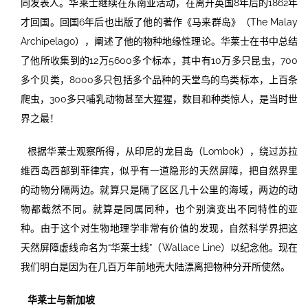
同发表人。华莱士继续在东南亚活动，在离开英国8年后的1862年
才回国。回国6年后也出版了他的著作《马来群岛》（The Malay
Archipelago），阐述了他的物种地缘性理论。华莱士在书中总结
了他所收集到的12万5600多个标本，其中有10万多只昆虫，700
多个贝类，8000多只包括多个品种的天堂鸟的鸟类标本，上百条
爬虫，300多只哺乳动物甚至大猩猩，数目和种类惊人，是当时世
界之最！
根据华莱士观察所得，从印尼的龙目岛（Lombok），绕过苏拉
维西岛西部到菲律宾，似乎有一道隐形的天然屏障，把自然界里
的动物分隔两边。就算只是隔了区区几十公里的海域，两边的动
物都截然不同。就算是同属同种，也个别演变出不同特性的亚
种。由于这个对生物地理学非常有价值的发现，自然科学界把这
天然屏障虚线命名为“华莱士线”（Wallace Line）以纪念他。现在
我们明白是因为在几百万年前地壳大陆漂离把物种分开所使然。
华莱士与新加坡