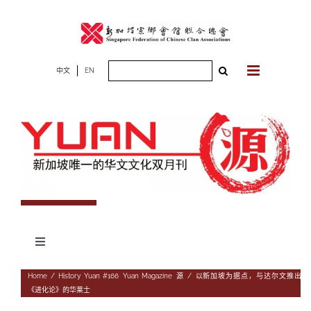
Skip
to
content
Search
中文
EN
for:
Toggle
Navigation
专题
Home
/
History
,
Yuan #166
,
Yuan Magazine
,
源
/
以新加坡为据点，与达尔文推出
《进化论》的华莱士
杂志期数
人物