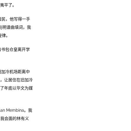
夷平了。
是刘晋民，他写得一手
兆明谱曲填词，我
旋律。
着书包仓皇离开学
旧加冷机场距离中
，让居住在旧加冷
了年底以华文为媒
Membina。我
与我会面的林有义