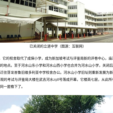
已关闭的立道中学（图源：互联网）
，它的校舍取代了成保小学，成为新加坡考试与评鉴局新的评卷中心，庙
的地点。至于河水山东小学和河水山西小学也合并为河水山小学，关闭后
迁往芽龙峇鲁旧维多利亚中学校舍办公。河水山小学旧址则重新发展为新
华壮观的考试与评鉴局大楼在武吉河水298号落成开幕，它楼高七层，从此
同一屋檐下了。