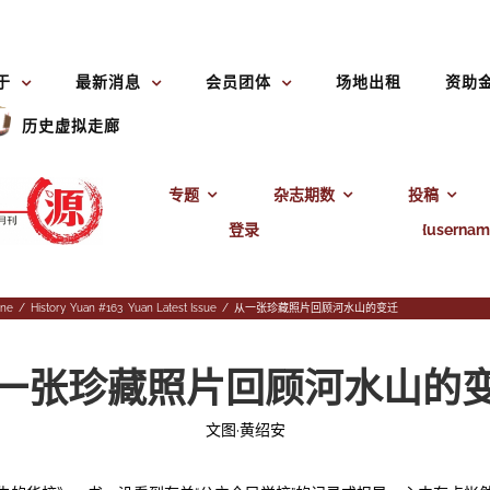
于
最新消息
会员团体
场地出租
资助
历史虚拟走廊
专题
杂志期数
投稿
登录
{usernam
ine
/
History
,
Yuan #163
,
Yuan Latest Issue
/
从一张珍藏照片回顾河水山的变迁
一张珍藏照片回顾河水山的
文图·黄绍安