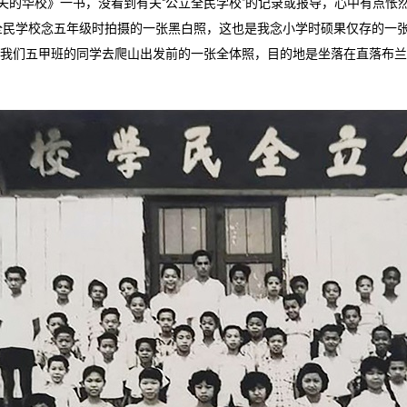
失的华校》一书，没看到有关“公立全民学校”的记录或报导，心中有点怅
立全民学校念五年级时拍摄的一张黑白照，这也是我念小学时硕果仅存的一
我们五甲班的同学去爬山出发前的一张全体照，目的地是坐落在直落布兰