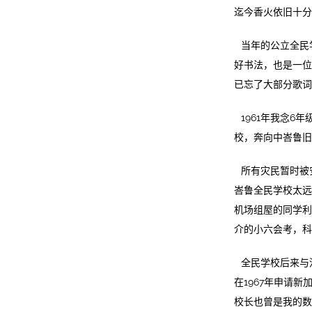
迄今香火依旧十分
当年的公立全民学校
好书法，也是一位
已忘了大部分歌词
1961年我念
校，奔向中峇鲁旧
所有灾民暂时被
峇鲁全民学校太远
机场组屋的同学利
介的小六会考，科
全民学校后来与河
在1967年申请
校长也曾是我的数