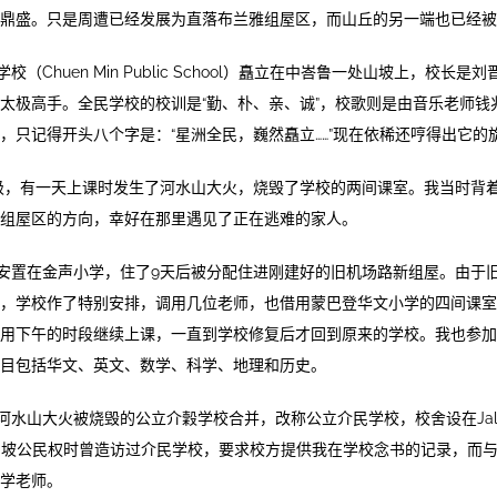
鼎盛。只是周遭已经发展为直落布兰雅组屋区，而山丘的另一端也已经被
（Chuen Min Public School）矗立在中峇鲁一处山坡上，校长
太极高手。全民学校的校训是“勤、朴、亲、诚”，校歌则是由音乐老师钱
，只记得开头八个字是：“星洲全民，巍然矗立……”现在依稀还哼得出它的
6年级，有一天上课时发生了河水山大火，烧毁了学校的两间课室。我当时背
组屋区的方向，幸好在那里遇见了正在逃难的家人。
安置在金声小学，住了9天后被分配住进刚建好的旧机场路新组屋。由于
，学校作了特别安排，调用几位老师，也借用蒙巴登华文小学的四间课室
用下午的时段继续上课，一直到学校修复后才回到原来的学校。我也参加
目包括华文、英文、数学、科学、地理和历史。
水山大火被烧毁的公立介穀学校合并，改称公立介民学校，校舍设在Jalan 
新加坡公民权时曾造访过介民学校，要求校方提供我在学校念书的记录，而
学老师。