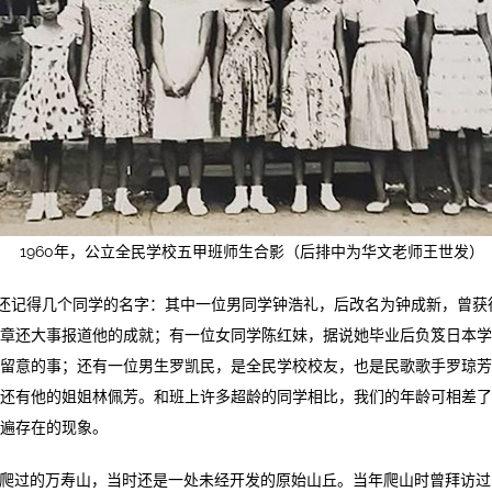
1960年，公立全民学校五甲班师生合影（后排中为华文老师王世发）
还记得几个同学的名字：其中一位男同学钟浩礼，后改名为钟成新，曾获
章还大事报道他的成就；有一位女同学陈红妹，据说她毕业后负笈日本学
留意的事；还有一位男生罗凯民，是全民学校校友，也是民歌歌手罗琼芳
还有他的姐姐林佩芳。和班上许多超龄的同学相比，我们的年龄可相差了
遍存在的现象。
们爬过的万寿山，当时还是一处未经开发的原始山丘。当年爬山时曾拜访