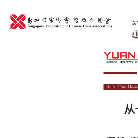
Skip
to
content
关
Home
/
Yuan Magaz
从