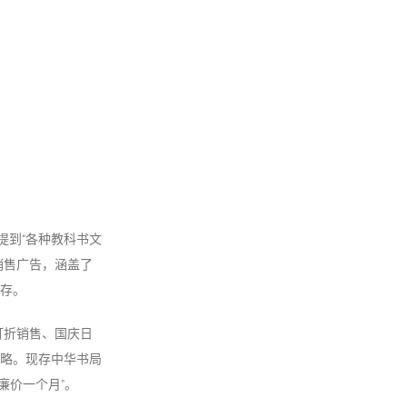
提到“各种教科书文
销售广告，涵盖了
存。
打折销售、国庆日
略。现存中华书局
廉价一个月”。