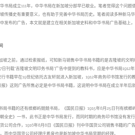
华书局成立111年，中华书局在新加坡分部早已歇业。笔者觉得这个问题
坡传播史有重要意义，也有助于完善中华书局历史。笔者阅读多种新马华
中发布的广告，本文就是建立在相关新加坡史料和中华书局广告基础上，
间
加坡之前，通过检索报纸，可知新马销售中华书局书籍的是吉隆坡的文明
月27日刊载“吉隆坡文明印务书局”广告中提到的教科书，应是中华书局1912
发行书籍早在19世纪依托古友轩就进入新加坡，1912年商务印书馆发行的
日报》这则广告所售必定是中华书局书籍，这说明中华书局在成立半年后
书局书籍的还有槟榔屿兢兢书局，《国民日报》1915年8月25日刊有槟榔
朝全史》一书，此书正是中华书局发行，而同时期的商务印书馆没有发行
货公司合作，1916年8月8日《国民日报》刊中华国货公司销售书籍的广
。而中华国货公司经理庄希泉也是新加坡中华书局早期的经理。