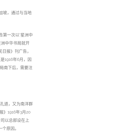
加坡，通过与当地
告第一次以“星洲中
星洲中华书局就开
国民日报》刊广告，
1916年6月，因
书局南下后，需要注
之孔道，又为南洋群
1916年3月20
公司以总部设在上
一个原因。