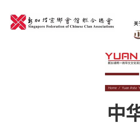
Skip
to
content
关
Home
/
Yuan #162
,
中