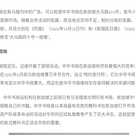
局在新马报刊中的广告，可以知道中华书局在新加坡大马路103号，是华
营销市场。随着业务活动的拓展，原设地点空间不足，制约分局的发展，
，并且分别在《叻报》（1924年12月31日刊）和《新国民日报》（1925
移至“大马路四十号一层楼”。
策略
坡稳定后，迅速开展了营销活动。中华书局在新加坡依然有着强大的竞争
在1915年5月就与新加坡曹万丰号合作，设立“特约发行所”，它比中华书
率肯定比中华书局要大。而这也是中华书局维持生存亟待解决的关键问题
，中华书局设机构在新加坡之前就已有与吉隆坡文明印务书局、新加坡中
销售自己的书籍。中华书局是以本局最有优势的教科书在新加坡打开市场
资产阶级革命派的活动对华侨的旧式私塾教育产生了巨大冲击，这就促使
的新式教科书正适合华校的需要。