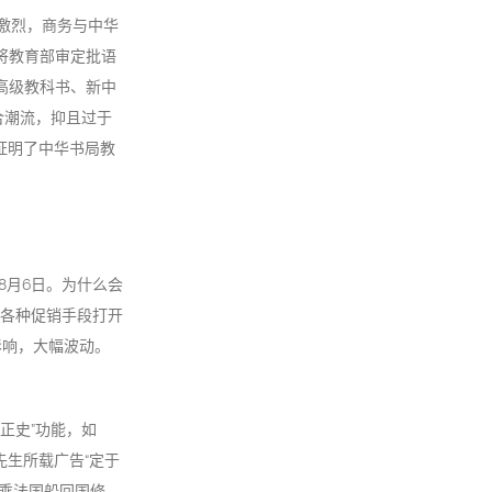
激烈，商务与中华
将教育部审定批语
初高级教科书、新中
合潮流，抑且过于
疑证明了中华书局教
8月6日。为什么会
各种促销手段打开
影响，大幅波动。
正史”功能，如
先生所载广告“定于
日乘法国船回国修