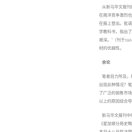
从新马华文报刊
在南洋竞争激烈也
在报上登出。批语
学教科书，指出了
艰深。”（刊于1
材的优越性。
余论
笔者目力所及，
出现此种情况？笔
了广泛的销售市场
以上的原因综合导
新马华文报刊中
《星加坡分局史略
本月十八日趁法国