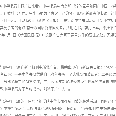
的中华书局书籍广告来看，中华书局与商务印书馆的竞争如同在中国一样
是在教科书方面。中华书局为了肯定自己的“不一般”超越商务印书馆，还
（刊于1924年1月26日《新国民日报》）是针对中华书局1923年新小学
其竞争者的弱点“有未改国语仍课国文者，所用之书，袭用旧本，不推不
924年4月5日《新国民日报》）这则广告点明了竞争对手的要害之处。无
所见中华书局在新马报刊中所做广告，最晚出现在《新国民日报》1930年
者认为：一是中华书局凭借自己教科书吸引了大批新加坡读者；二是通过
，形成了稳定的销货渠道；三是1930年新加坡经济受到世界经济危机的
致中华书局为了节约成本，消减了广告支出。
所载中华书局的广告除了能反映中华书局在新加坡的经营活动，同时还有“
》中提到“1925年……施伯谟经理因病回返上海调养。”而在报刊中由施伯谟
船起程，局务一切有徐采明先生代理。”可见施伯谟先生在1929年3月18