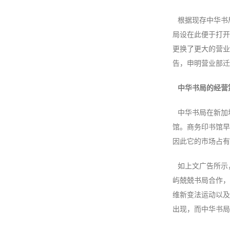
根据现存中华书
局设在此便于打开
更换了更大的营业部
告，申明营业部迁
中华书局的经营
中华书局在新加
馆。商务印书馆早
因此它的市场占有
如上文广告所示
屿兢兢书局合作，
维新
变法运动以及
出现，而中华书局