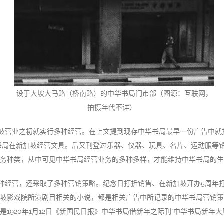
设于大坡大马路（桥南路）的中华书局门市部（图源：互联网，
拍摄年代不详）
坡营业之初就实行多种经营。在上文提到现存中华书局最早一份广告中就
书局在新加坡经营文具。后又刊登过乐器、仪器、玩具、名片、运动服等
务种类，从中可见中华书局经营业务的多种多样，才能维持中华书局的生
种经营，还采取了多种营销策略。纪念日打折销售、在新加坡开办5周年
坡影戏院所演剧目相关的小说，都是相关广告中所记录的中华书局营销策
是1920年1月12日《新国民日报》中华书局借新年之际刊“中华书局新年大