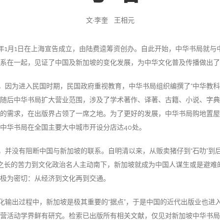
文·李奎 王相元
12年1月1日在上海宣告成立，由陆费逵筹资创办。自此开始，中华书局就
系在一起，见证了中国及新加坡的变化发展，为中华文化普及传播做出了
，因为进入民国时期，民国政府重视教育，中华书局组织编撰了“中华教科
随后中华书局扩大营业范围，涉及了学术著作、译著、古籍、小说、字典
的需求，在出版界占领了一席之地。为了更好的发展，中华书局购地置屋
中华书局在全国主要大中城市开设分店达40处。
，并没有阻断中国与新加坡的联系。自明清以来，从贩卖猪仔到“石叻”到
技之长的苦力到文化政治名人主动南下，新加坡就成为中国人谋生或是避难
极为密切：从经济到文化再到交通。
化输出过程中，新加坡是极其重要的“据点”，于是中国的近代出版业也进
营活动学界鲜有研究。检索已出版所有相关文献，仅见对新加坡中华书局