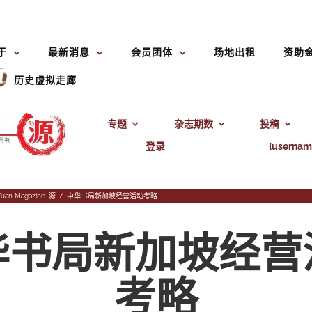
于
最新消息
会员团体
场地出租
资助
历史虚拟走廊
专题
杂志期数
投稿
登录
{usernam
Yuan Magazine
,
源
/
中华书局新加坡经营活动考略
华书局新加坡经营
考略