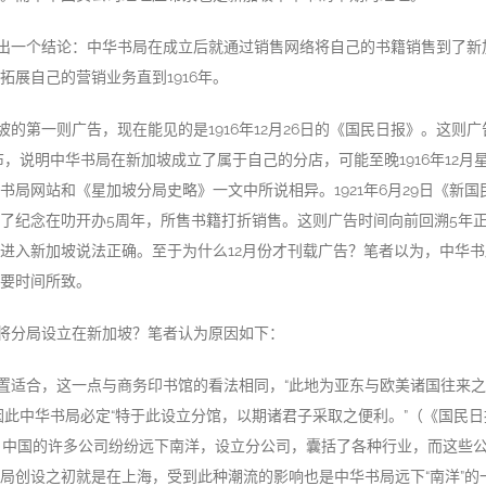
出一个结论：中华书局在成立后就通过销售网络将自己的书籍销售到了新
拓展自己的营销业务直到1916年。
的第一则广告，现在能见的是1916年12月26日的《国民日报》。这则广
布，说明中华书局在新加坡成立了属于自己的分店，可能至晚1916年12月
书局网站和《星加坡分局史略》一文中所说相异。1921年6月29日《新
了纪念在叻开办5周年，所售书籍打折销售。这则广告时间向前回溯5年正是
6年进入新加坡说法正确。至于为什么12月份才刊载广告？笔者以为，中华
要时间所致。
将分局设立在新加坡？笔者认为原因如下：
置适合，这一点与商务印书馆的看法相同，“此地为亚东与欧美诸国往来
因此中华书局必定“特于此设立分馆，以期诸君子采取之便利。”（《国民日报》
，中国的许多公司纷纷远下南洋，设立分公司，囊括了各种行业，而这些
局创设之初就是在上海，受到此种潮流的影响也是中华书局远下“南洋”的