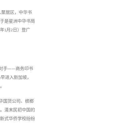
人聚居区，中华书
于是星洲中华书局
年1月2日）登广
对手——商务印书
局早进入新加坡，
。
华国货公司、槟榔
。清末民初中国的
新式华侨学校纷纷