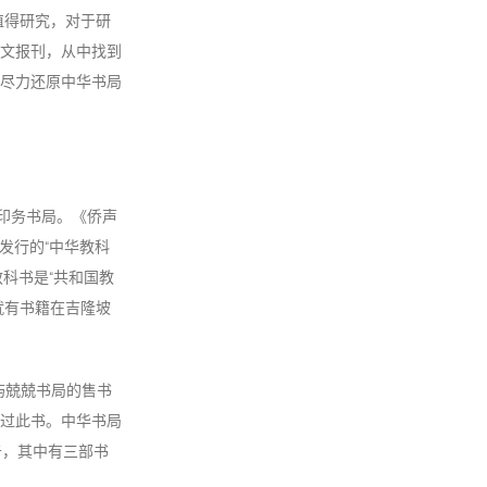
值得研究，对于研
文报刊，从中找到
尽力还原中华书局
印务书局。《侨声
年发行的“中华教科
教科书是“共和国教
就有书籍在吉隆坡
屿兢兢书局的售书
过此书。中华书局
告，其中有三部书