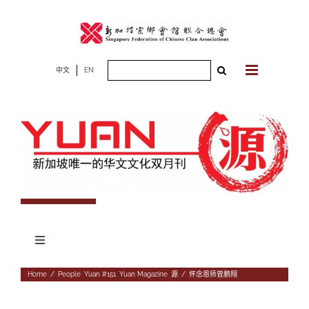
Skip
to
content
Search
中文
EN
for:
Toggle
Navigation
专题
Home
/
People
,
Yuan #151
,
Yuan Magazine
,
源
/
怀念恩师曾鹏翔
杂志期数
人物