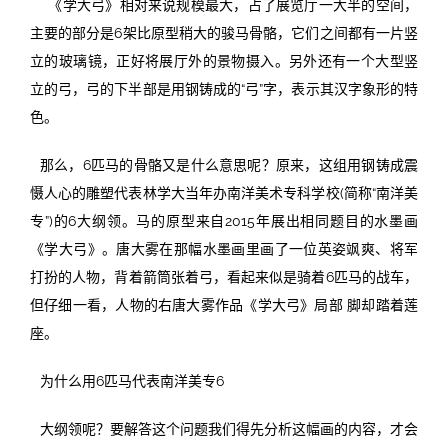
《学大弓》相对来说规模最大，占了展览厅一大半的空间，
主要的部分是6架比原型稍大的骏马骨骼，它们之间都有一片竖
立的玻璃镜，正好将展厅外的景物摄入。另外还有一个大型竖
立的弓，弓的下半部是用钢铸成的“弓”字，表示其汉字象形的特
色。
那么，6匹马的骨骼又是什么意思呢？原来，这组用钢铸成震
慑人心的雕塑代表林学大当年办南洋美术专科学校(简称“南洋美
专”)的6大纲领。马的原型来自2015年展出相同题目的水墨画
《学大弓》。唐大雾在那幅水墨画里画了一位英姿飒爽、将军
打扮的人物，背着箭筒张着弓，看起来似是骑着6匹马的战车，
但仔细一看，人物的右唐大雾作品《学大弓》局部 脚却踏着莲
座。
为什么用6匹马代表南洋美专6
大纲领呢？要解答这个问题我们得先分析这幅画的内容，才会