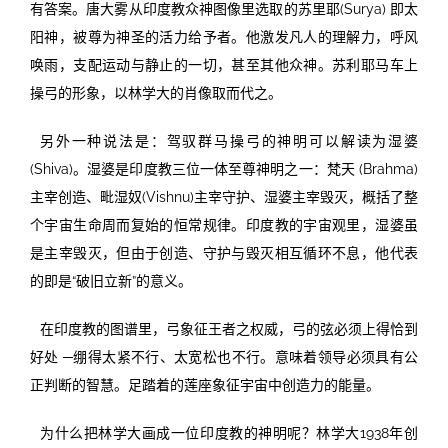
有答案。唐大雾从印度教众神图像里选取的苏里耶(Surya) 即太
阳神，被尊为神圣的活力给予者。他激发凡人的理解力，呼风
唤雨，支配运动与静止的一切，甚至其他众神。苏利耶马车上
操弓的形象，以林学大的肖像取而代之。
另外一种说法是：驾驭群马操弓的神明可以解读为湿婆
(Shiva)。湿婆是印度教三位一体至尊神明之一：梵天 (Brahma)
主宰创造、毗湿奴(Vishnu)主宰守护、湿婆主宰毁灭，概括了整
个宇宙生命周而复始的恒常规律。印度教的宇宙观里，湿婆虽
是主宰毁灭，但由于创造、守护与毁灭相互循环不息，他代表
的即是“破旧立新”的意义。
在印度教的图谱里，弓象征王者之权威，弓的弦必须上得恰到
好处 ─绷得太紧不行、太宽松也不行。意味着领导必须具有公
正判断的智慧。足踏着的莲座象征宇宙中创造力的能量。
为什么把林学大画成一位印度教的神明呢？林学大1938年创