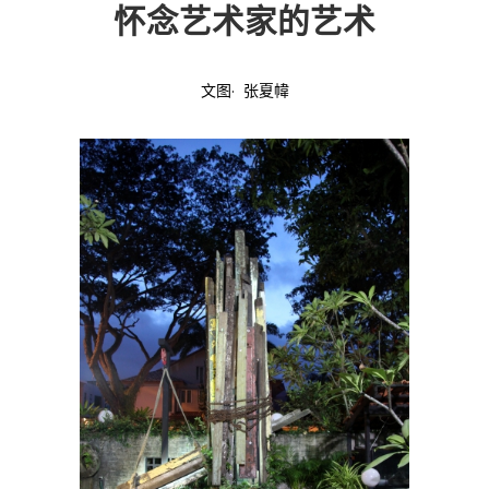
怀念艺术家的艺术
投稿
文化
往期杂志
文图· 张夏幃
关于我们
艺术
181期
征稿启事
登录
历史
180期
“本土文学”栏目征稿
《源》杂志简介
{username} | 退出
文学
179期
编委会
178期
联系我们
177期