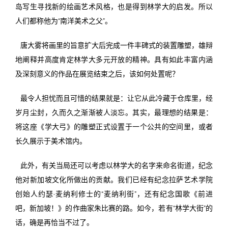
岛写生寻找新的绘画艺术风格，也是得到林学大的启发。所以
人们都称他为“南洋美术之父”。
唐大雾将画里的旨意扩大后完成一件丰碑式的装置雕塑，雄辩
地阐释并高度肯定林学大多元开放的精神。具有如此丰富内涵
及深刻意义的作品在展览结束之后，该如何处置呢？
最令人担忧而且可惜的结果就是：让它从此冷藏于仓库里，经
岁月尘封，久而久之渐渐被人淡忘。其实，最理想的结果是：
将这座《学大弓》的雕塑正式设置于一个公共的空间里，或者
长久展示于美术馆内。
此外，有关当局还可以考虑以林学大的名字来命名街道，纪念
他对新加坡文化所做出的贡献。我们已经有纪念拉萨艺术学院
创始人约瑟·麦纳利修士的“麦纳利街”，还有纪念国歌《前进
吧，新加坡！》的作曲家朱比赛的路。如今，若有“林学大街”的
话，确是再恰当不过了。