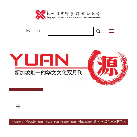
Skip
to
content
Search
中文
EN
for:
Toggle
Navigation
专题
Home
/
People
,
Yuan #129
,
Yuan Issue
,
Yuan Magazine
,
源
/
怀念艺术家的艺术
杂志期数
人物