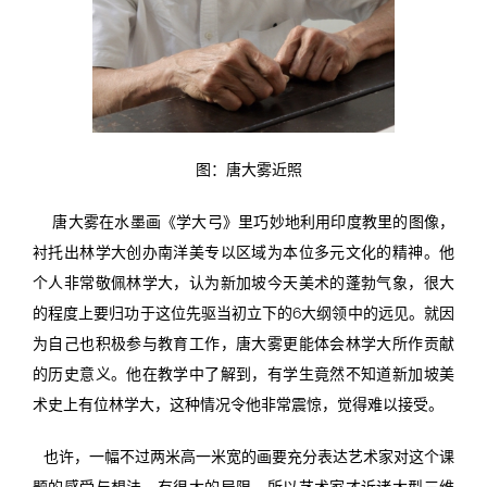
图：唐大雾近照
唐大雾在水墨画《学大弓》里巧妙地利用印度教里的图像，
衬托出林学大创办南洋美专以区域为本位多元文化的精神。他
个人非常敬佩林学大，认为新加坡今天美术的蓬勃气象，很大
的程度上要归功于这位先驱当初立下的6大纲领中的远见。就因
为自己也积极参与教育工作，唐大雾更能体会林学大所作贡献
的历史意义。他在教学中了解到，有学生竟然不知道新加坡美
术史上有位林学大，这种情况令他非常震惊，觉得难以接受。
也许，一幅不过两米高一米宽的画要充分表达艺术家对这个课
题的感受与想法，有很大的局限，所以艺术家才诉诸大型三维