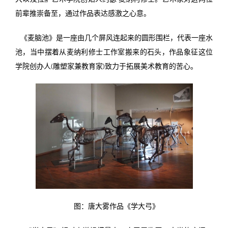
前辈推崇备至，通过作品表达感激之心意。
《麦脑池》是一座由几个屏风连起来的圆形围栏，代表一座水
池，当中摆着从麦纳利修士工作室搬来的石头，作品象征这位
学院创办人(雕塑家兼教育家)致力于拓展美术教育的苦心。
图：唐大雾作品《学大弓》