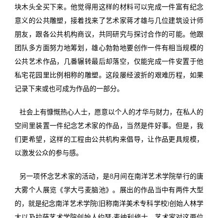
块木头全买下来。他觉得用这样的材料可以完成一件富有纪念
意义的公共雕塑，接着找来了艺术家蒋才雄与几位建筑设计师
朋友，跟各公共机构商议，共同研究与探讨合作的可能。他跟
团队多方面努力地筹划，雄心勃勃地要创作一件有相当规模的
公共艺术作品，几番辗转最后却落空，仅能完成一件安置于他
私宅花园里比例相称的雕塑。这段屡经波折的艰难历程，如果
记录下来或也可成为作品的一部分。
社会上有慷慨热心人士，愿意以个人的才华与财力，在私人的
空间里装置一件纪念艺术家的作品，当然是件好事。但是，我
们更希望，这样的工程由公共机构来倡导，让作品更具规模，
以激发公众的参与感。
另一项怀念艺术家的活动，是8月间在南洋艺术学院举行的唐
大雾个人展览《学大弓麦脑池》。展出的作品当中有两件大型
的，就是纪念南洋艺术学院(旧称南洋美术专科学校)创始人林学
大以及拉萨艺术学院创始人约瑟·麦纳利修士。艺术家对这两位