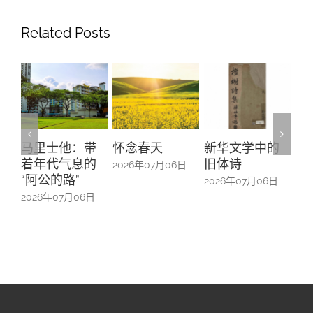
Related Posts
带
怀念春天
新华文学中的
螺钿留芳：碧
Yu
的
旧体诗
山亭贺仪镜框
Ma
2026年07月06日
中的百业记忆
#1
2026年07月06日
日
2026年07月06日
20