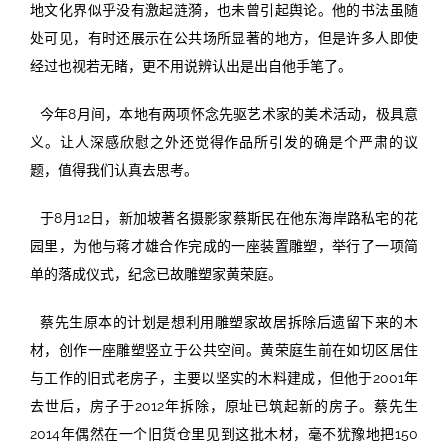
地文化界似乎没有激起涟漪，也未曾引起舆论。他的书法虽随
处可见，有时还展示在公共场所显著的地方，但是许多人即使
经过也视若无睹，更不用说辨认出是出自他手笔了。
今年8月间，本地有两项怀念先驱艺术家的美术活动，极具意
义。让人深感欣慰之外还觉得作品所引发的确是个严肃的议
题，值得我们认真去思考。
于8月12日，新加坡著名摄影家蔡斯民在他东海岸路私宅的花
园里，为他与蒋才雄合作完成的一座装置雕塑，举行了一项简
单的落成仪式，纪念已故雕塑家黄荣庭。
蔡先生原本的计划是想利用雕塑家故居拆除后遗留下来的木
材，创作一座雕塑竖立于公共空间。黄荣庭生前在如切区居住
与工作的旧式老房子，主要以坚实的木料建成，但他于2001年
去世后，房子于2012年拆除，原址已筑起新的房子。蔡先生
2014年偶然在一个旧货仓里见到这批木材，毫不犹豫地把150