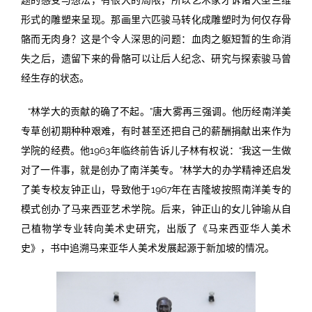
形式的雕塑来呈现。那画里六匹骏马转化成雕塑时为何仅存骨
骼而无肉身？这是个令人深思的问题：血肉之躯短暂的生命消
失之后，遗留下来的骨骼可以让后人纪念、研究与探索骏马曾
经生存的状态。
“林学大的贡献的确了不起。”唐大雾再三强调。他历经南洋美
专草创初期种种艰难，有时甚至还把自己的薪酬捐献出来作为
学院的经费。他1963年临终前告诉儿子林有权说：“我这一生做
对了一件事，就是创办了南洋美专。”林学大的办学精神还启发
了美专校友钟正山，导致他于1967年在吉隆坡按照南洋美专的
模式创办了马来西亚艺术学院。后来，钟正山的女儿钟瑜从自
己植物学专业转向美术史研究，出版了《马来西亚华人美术
史》，书中追溯马来亚华人美术发展起源于新加坡的情况。