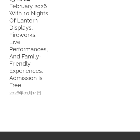
February 2026
ith 10 Nights
Of Lantern
isplays,
ireworks,
ive
Performances,
And Family-
riendly
xperiences.
dmission Is
Free
2026年01月14日