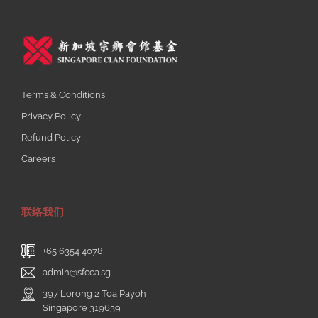
Terms & Conditions
Privacy Policy
Refund Policy
Careers
联络我们
+65 6354 4078
admin@sfcca.sg
397 Lorong 2 Toa Payoh
Singapore 319639
与我们联系