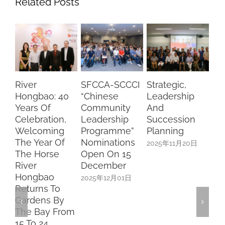
Related Posts
iver
SFCCA-SCCCI
Strategic,
Lunch
Hongbao: 40
“Chinese
Leadership
With Mi
ears Of
Community
And
Chee, 
elebration,
Leadership
Succession
Pang A
Welcoming
Programme”
Planning
Cai
he Year Of
Nominations
2025年11月20日
2025年1
The Horse
Open On 15
iver
December
Hongbao
2025年12月01日
eturns To
Gardens By
The Bay From
5 To 24