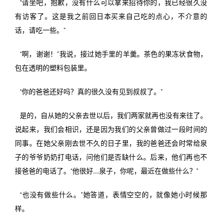
“请坐吧，抱歉，没有什么可以拿来招待你的，我已经很久没
有访客了。这是我之前回日本买来自己吃的点心，不介意的
话，请吃一些。”
“啊，谢谢！”我说，接过她手里的羊羹。茶色的果冻状食物，
包在透明的塑料包装里。
“你的爸爸还好吗？真的很久没有见到叔叔了。”
是的，自从她的父亲去世以后，我们两家就再也没有来往了。
说起来，我们会相识，还是因为我们的父亲曾做过一段时间的
同事。在她父亲刚去世不久的日子里，我的爸爸还会时常给泉
子的爷爷奶奶打电话，问他们是否缺什么。后来，他们再也不
接爸爸的电话了。“他很好……泉子，你呢，最近在做些什么？”
“也没有做些什么。”她答道，表情空空的，就像她小时候那
样。