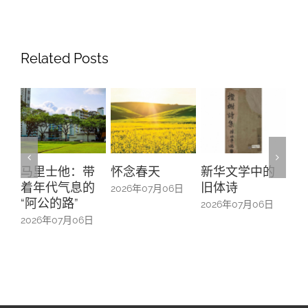
Related Posts
马里士他：带
怀念春天
新华文学中的
螺
着年代气息的
旧体诗
山
2026年07月06日
“阿公的路”
中
2026年07月06日
2026年07月06日
20