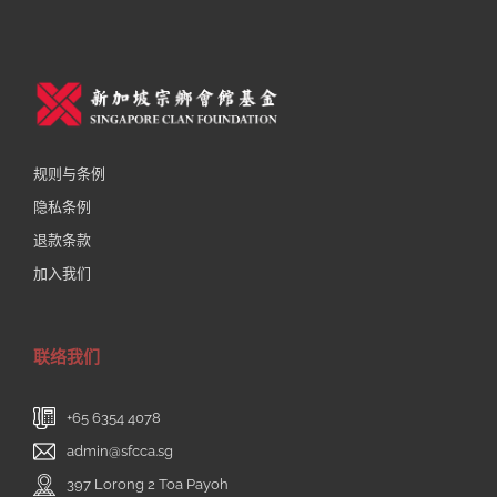
规则与条例
隐私条例
退款条款
加入我们
联络我们
+65 6354 4078
admin@sfcca.sg
397 Lorong 2 Toa Payoh