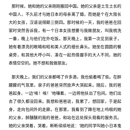
那时候，她和她的父亲刚刚搬回中国。她的父亲是土生土长的
中国人，不久前才与她日本的母亲离了婚，而她是个在大阪长
大的女孩，汉语说得颠三倒四。那时候的一天，我的爸爸在回
家时突然告诉我，有一个日本女孩想要与我做朋友，叫我梳洗
一番，晚上与他们在外吃饭。那天晚上，我第一次见到泉子，
她有着漂亮的眼睛和昭和美人式的细长鼻头。她坐在圆圆的餐
桌旁，和其他大呼小叫、凑在一起热情握手的大人不同，她的
表情空空的。她不想和我做朋友。
那天晚上，我们的父亲都喝了许多酒，我也偷着喝了些。在醉
朦朦的气氛里，泉子的爸爸突然放声大哭起来。随后，我的爸
爸起身，一边“唉！唉！”地嚷着，一边将他扶出了包间。他们出
去了很久都没回来。我想和爸爸说，我累了，想回家，于是起
身，走向包间外的走廊。在那里，我看到了蹲在地上呜咽的她
的父亲，醉醺醺的我的爸爸，和站在远处探头观看的服务员。
她的父亲哭着，哭着，断断续续地说：“她的同学叫她小日本鬼