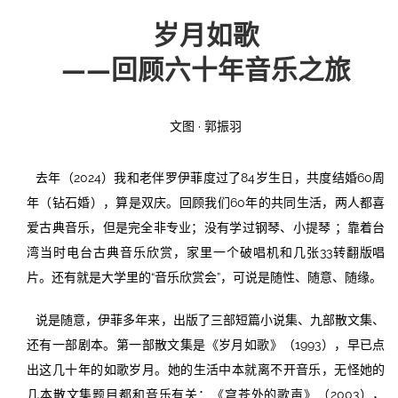
岁月如歌
投稿
文化
往期杂志
——回顾六十年音乐之旅
关于我们
艺术
181期
征稿启事
文图 · 郭振羽
登录
历史
180期
“本土文学”栏目征稿
《源》杂志简介
{username} | 退出
文学
179期
编委会
去年（2024）我和老伴罗伊菲度过了84岁生日，共度结婚60周
年（钻石婚），算是双庆。回顾我们60年的共同生活，两人都喜
178期
联系我们
爱古典音乐，但是完全非专业；没有学过钢琴、小提琴 ；靠着台
湾当时电台古典音乐欣赏，家里一个破唱机和几张33转翻版唱
177期
片。还有就是大学里的“音乐欣赏会”，可说是随性、随意、随缘。
说是随意，伊菲多年来，出版了三部短篇小说集、九部散文集、
还有一部剧本。第一部散文集是《岁月如歌》（1993），早已点
出这几十年的如歌岁月。她的生活中本就离不开音乐，无怪她的
几本散文集题目都和音乐有关：《穹苍外的歌声》（2003），