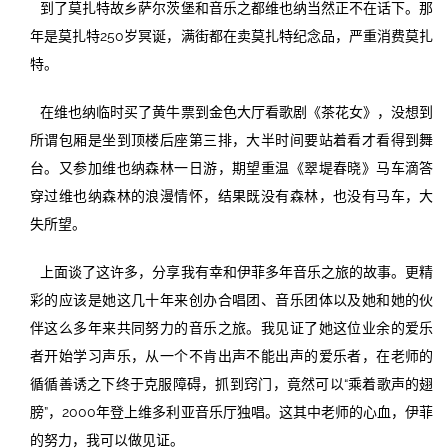
到了莫扎特故乡萨尔茨堡和音乐之都维也纳当然正不在话下。那
年是莫扎特250岁冥诞，满街都在卖莫扎特纪念品，严重消费莫扎
特。
在维也纳临时买了黄牛票到金色大厅看歌剧《茶花女》，没想到
所谓包厢是坐到顶楼后座第三排，大半时间要站着看才看得到舞
台。又参加维也纳森林一日游，期望重温《翠堤春晓》马车滴答
穿过维也纳森林的浪漫情怀，结果既没有森林，也没有马车，大
失所望。
上面谈了这许多，分享我有幸和伊菲多年音乐之旅的故事。更精
彩的应该是她这几十年来创办合唱团、音乐团体以及她和她的伙
伴这么多年来共同努力的音乐之旅。我见证了她这位业余的爱乐
者开始学习声乐，从一个不肯出声不能出声的爱乐者，在老师的
循循善诱之下终于克服障碍，抓到窍门，竟然可以“乘着歌声的翅
膀”，2000年登上维多利亚音乐厅独唱。这其中老师的心血，伊菲
的努力，我可以做见证。