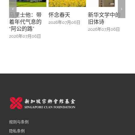
怀念春天
新华文学中的
螺钿留芳：碧
Yu
旧体诗
山亭贺仪镜框
Ma
2026年07月06日
中的百业记忆
#1
2026年07月06日
2026年07月06日
20
规则与条例
隐私条例