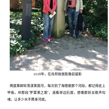
2018年，在肖邦故居彫像前留影
两度乘邮轮荡漾莱茵河，每次到了海德堡那个河段，都记得走上
甲板，听那段“罗雷莱之歌”，遥看岸边石崖，想像那妖女歌声勾
魂，让多少水手葬身河底。