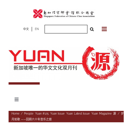
Skip
to
content
Search
中文
EN
for:
Toggle
Navigation
专题
Home
/
People
,
Yuan #175
,
Yuan Issue
,
Yuan Latest Issue
,
Yuan Magazine
,
源
/
岁
月如歌 ——回顾六十年音乐之旅
杂志期数
人物