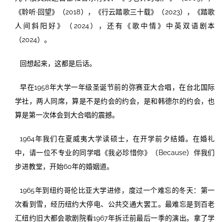
《聆听·回望》（2018），《行云踏歌三十载》（2023），《踏歌
人间斜阳好》（2024），还有《歌中情》中英双语剧本
（2024）。
回想起来，这都是后话。
早在1958年大学一年级圣诞节前的弥赛亚大合唱，在台北国际
学社，两人同席，算是不是约会的约会，是和韩德尔的约会，也
算是第一次体会到大合唱的震撼。
1964年我们在夏威夷大学读硕士，在开学前夕结婚。在婚礼
中，请一位不专业的同学唱《我必珍惜你》（Because）伴我们
步进教堂，开始60年的婚姻道。
1965年到纽约哥伦比亚大学进修，度过一个难忘的冬天：第一
次看到雪，经历纽约大停电、公共交通大罢工。最难忘是到百老
汇纽约旧大都会歌剧院看1967年拆迁前最后一季的演出。拿了学