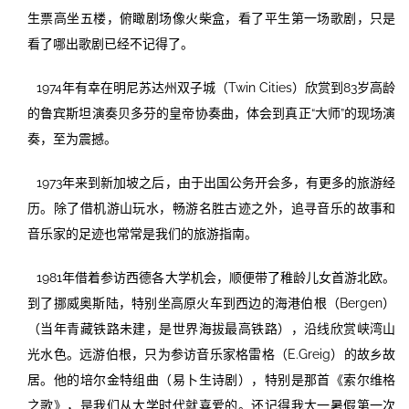
生票高坐五楼，俯瞰剧场像火柴盒，看了平生第一场歌剧，只是
看了哪出歌剧已经不记得了。
1974年有幸在明尼苏达州双子城（Twin Cities）欣赏到83岁高龄
的鲁宾斯坦演奏贝多芬的皇帝协奏曲，体会到真正“大师”的现场演
奏，至为震撼。
1973年来到新加坡之后，由于出国公务开会多，有更多的旅游经
历。除了借机游山玩水，畅游名胜古迹之外，追寻音乐的故事和
音乐家的足迹也常常是我们的旅游指南。
1981年借着参访西德各大学机会，顺便带了稚龄儿女首游北欧。
到了挪威奥斯陆，特别坐高原火车到西边的海港伯根（Bergen）
（当年青藏铁路未建，是世界海拔最高铁路），沿线欣赏峡湾山
光水色。远游伯根，只为参访音乐家格雷格（E.Greig）的故乡故
居。他的培尔金特组曲（易卜生诗剧），特别是那首《索尔维格
之歌》，是我们从大学时代就喜爱的。还记得我大一暑假第一次