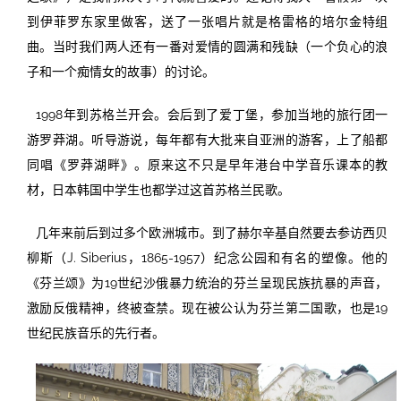
到伊菲罗东家里做客，送了一张唱片就是格雷格的培尔金特组
曲。当时我们两人还有一番对爱情的圆满和残缺（一个负心的浪
子和一个痴情女的故事）的讨论。
1998年到苏格兰开会。会后到了爱丁堡，参加当地的旅行团一
游罗莽湖。听导游说，每年都有大批来自亚洲的游客，上了船都
同唱《罗莽湖畔》。原来这不只是早年港台中学音乐课本的教
材，日本韩国中学生也都学过这首苏格兰民歌。
几年来前后到过多个欧洲城市。到了赫尔辛基自然要去参访西贝
柳斯（J. Siberius，1865-1957）纪念公园和有名的塑像。他的
《芬兰颂》为19世纪沙俄暴力统治的芬兰呈现民族抗暴的声音，
激励反俄精神，终被查禁。现在被公认为芬兰第二国歌，也是19
世纪民族音乐的先行者。