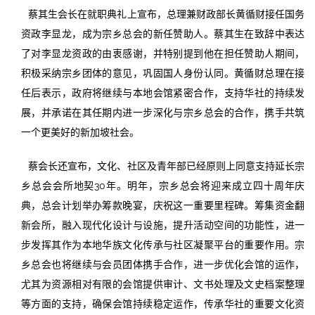
蔡其生会长在就职典礼上宣布，总理兼财政部长黄循财接任国务
资政李显龙，成为宗乡总会的新任赞助人。蔡其生在致辞中表达
了对李显龙资政的由衷感谢，并特别提到他在担任赞助人期间，
积极采纳宗乡团体的意见，巩固国人身份认同。黄循财总理在接
任后表示，政府将继续与本地会馆紧密合作，支持华社的持续发
展，并承诺在其任期内进一步深化与宗乡总会的合作，携手共筑
一个更美好的新加坡社会。
蔡会长还宣布，文化、社区及青年部已经原则上同意支持延长宗
乡总会会所地契30年。明年，宗乡总会将迎来成立四十周年庆
典，总会计划举办筹款晚宴，庆祝这一重要里程碑。筹集资金翻
新会所，融入现代化设计与设施，提升活动空间的功能性，进一
步发挥其作为本地华族文化传承与社区凝聚平台的重要作用。宗
乡总会也将继续与会员团体携手合作，进一步优化会馆的运作，
尤其为资源相对有限的会馆提供审计、文书处理及文史档案整理
等方面的支持，确保会馆持续稳定运作，传承华社的重要文化资