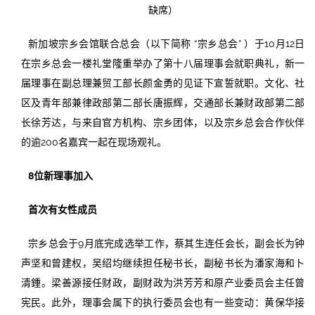
缺席）
新加坡宗乡会馆联合总会（以下简称 “宗乡总会” ）于10月12日
在宗乡总会一楼礼堂隆重举办了第十八届理事会就职典礼，新一
届理事在副总理兼贸工部长颜金勇的见证下宣誓就职。文化、社
区及青年部兼律政部第二部长唐振辉，交通部长兼财政部第二部
长徐芳达，与来自官方机构、宗乡团体，以及宗乡总会合作伙伴
的逾200名嘉宾一起在现场观礼。
8位新理事加入
首次有女性成员
宗乡总会于9月底完成选举工作，蔡其生连任会长，副会长为钟
声坚和曾建权，吴绍均继续担任秘书长，副秘书长为潘家海和卜
清鍾。梁善源接任财政，副财政为洪芳芳和原产业委员会主任曾
宪民。此外，理事会属下的执行委员会也有一些变动：黄保华接