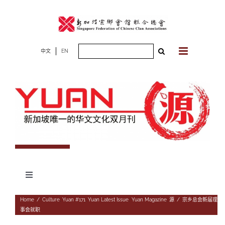
Skip
to
content
Search
中文
EN
for:
Toggle
Navigation
专题
Home
/
Culture
,
Yuan #171
,
Yuan Latest Issue
,
Yuan Magazine
,
源
/
宗乡总会新届理
事会就职
杂志期数
人物