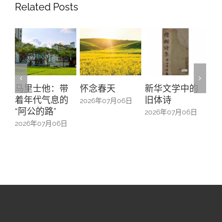
Related Posts
：带
怀念春天
新华文学中的
螺钿留芳：碧
息的
旧体诗
山亭贺仪镜框
2026年07月06日
”
中的百业记忆
2026年07月06日
月06日
2026年07月06日