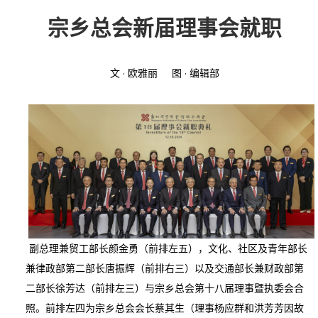
宗乡总会新届理事会就职
投稿
文化
往期杂志
关于我们
艺术
181期
征稿启事
文 · 欧雅丽 图 · 编辑部
登录
历史
180期
“本土文学”栏目征稿
《源》杂志简介
{username} | 退出
文学
179期
编委会
178期
联系我们
177期
副总理兼贸工部长颜金勇（前排左五），文化、社区及青年部长
兼律政部第二部长唐振辉（前排右三）以及交通部长兼财政部第
二部长徐芳达（前排左三）与宗乡总会第十八届理事暨执委会合
照。前排左四为宗乡总会会长蔡其生（理事杨应群和洪芳芳因故