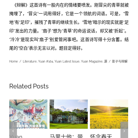
《辩解》这首诗有一股内在的情绪要喷发。刚冒尖的青草就被
掩埋了，“冒尖”一词用得好，它是一个领航的词语。可是，“雪
地”有“足印”，摧残了青草的继续生长。“雪地”暗示的现实就是“足
印”发出的力量。“扇子”想为“青草”的命运说话，却又被“折起”。
“冷冷”是现实叫“扇子”别爱管闲事吧。这首诗写得十分含蓄。结
尾的“空白”表示无言以对。题目定得好。
Home
/
Literature
,
Yuan #164
,
Yuan Latest Issue
,
Yuan Magazine
,
源
/
影子与辩解
Related Posts
Yuan
马里士他：带
怀念春天
新