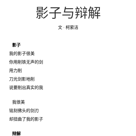
影子与辩解
投稿
文化
往期杂志
文 · 柯萦洁
关于我们
艺术
181期
征稿启事
登录
历史
180期
“本土文学”栏目征稿
《源》杂志简介
影子
我的影子很美
{username} | 退出
文学
179期
编委会
你用削铁无声的剑
用力削
178期
联系我们
刀光剑影地削
说要削出真实的我
177期
我很美
铭刻佛头的剑刃
却扭曲了我的影子
辩解