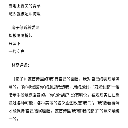
雪地上冒尖的青草
随即就被足印掩埋
扇子倾诉着委屈
却被冷冷折起
只留下
一片空白
林高评语：
《影子》这首诗里的“我”有自己的面目，我对自己的表现是满
意的。“你”却想照“你”的意思改造我，用的是剑，“刀光剑影”一语
暗示手段是颇强暴的。“你”是谁呢？没有明说。客观现实往往想
通过各种可能，各种美丽的名义企图改变“我们”，“我”要看得清
才能保持“自己”要的面目。这首诗里“我”和“我的影子”的意义是统
一的。