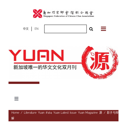
Skip
to
content
Search
中文
EN
for:
Toggle
Navigation
专题
Home
/
Literature
,
Yuan #164
,
Yuan Latest Issue
,
Yuan Magazine
,
源
/
影子与辩
解
杂志期数
人物