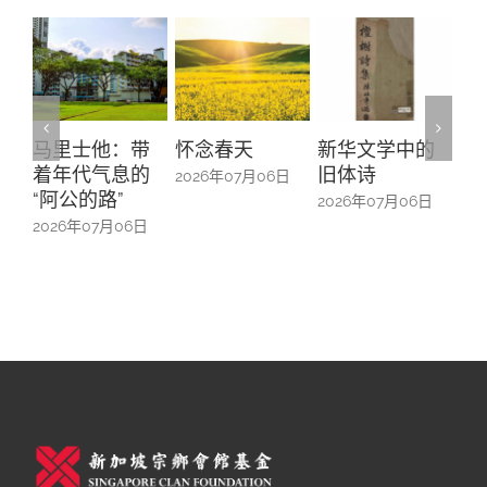
怀念春天
新华文学中的
螺钿留芳：碧
Yu
旧体诗
山亭贺仪镜框
Ma
2026年07月06日
中的百业记忆
#1
2026年07月06日
2026年07月06日
20