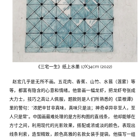
《三宅一生》纸上水墨 17X34cm (2022)
赵宏几乎是无所不画。五花肉、香蕉、山竹、水蓊（莲雾）等
等，都富有隐含的心意和情绪。他曾画一幅龙虾，把龙虾夸张成
大力士，技巧之高让人佩服，题款则是人们所熟悉的《菜根谭》
里的警句：“浓肥辛甘非真味，真味只是淡；神奇卓异非至人，至
人只是常”。中国画最难处理的是方形构图的直线条， 他却能够在
方寸之间，利用现代的光影效果，搭配或浓或淡的颜色，表现出
线条利索，造型精致，颜色高雅的名款女装手提袋。他描写一组