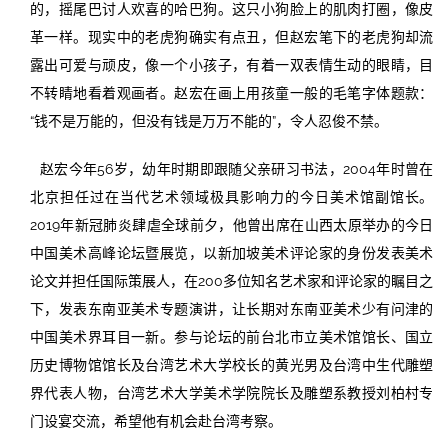
的，摇尾巴讨人欢喜的哈巴狗。这只小狗脸上的肌肉打圈，像皮
革一样。现实中的老虎狗确实有点丑，但赵宏笔下的老虎狗却流
露出可爱与顽皮，像一个小孩子，有着一双表情生动的眼睛，目
不转睛地看着观画者。赵宏在画上用孩童一般的毛笔字体题款：
“钱不是万能的，但没有钱是万万不能的”，令人忍俊不禁。
赵宏今年56岁，幼年时期即跟随父亲研习书法，2004年时曾在
北京担任过在当代艺术领域极具影响力的今日美术馆副馆长。
2019年新冠肺炎肆虐全球前夕，他曾出席在山西太原举办的今日
中国美术高峰论坛暨展览，以新加坡美术评论家的身份发表美术
论文并担任国际策展人，在200多位知名艺术家和评论家的瞩目之
下，发表东南亚美术专题演讲，让长期对东南亚美术少有问津的
中国美术界耳目一新。参与论坛的前台北市立美术馆馆长、国立
历史博物馆馆长及台湾艺术大学校长的黄光男及台湾中生代雕塑
界代表人物，台湾艺术大学美术学院院长及雕塑系教授刘柏村专
门设宴交流，希望他有机会赴台湾考察。