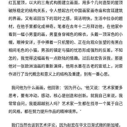
红瓦屋顶，以大的三角式构图建立画面，用多个几何造型的屋顶
破除稳定的结构关系，令人想起古代中国画家画寺庙和宫廷建筑
的界画，又有返回当下的现时之感，简洁明快。生活中拉杂的题
材，在他手里都化成神奇。笔者在去年十二月拜访他，在他家中
看到一幅小男童的画，男童身穿褐色的棉衣，头戴一顶深色的小
帽，眼神安详，手中捧着一只机警的、正在向观众张望的有黑白
相间毛色的小猫，男孩的镇定与猫的忧恐形成强烈的反差。不知
怎的，我觉得这幅画有一点欧陆的情趣。过后赵宏告诉我，那是
他对一张欧洲油画的重新演绎，他用水墨在古老的宣纸上，对原
作进行了当代概念和意义上的结构及重建，别有一番心思。
我问他为什么画画，他回答：“因为开心。”他又说：“艺术家要多
思考，要有冲动，感动，核心是创造和创新。就我自己来说，我
常常自问，我能超越别人吗？艺术家一生都在找寻一个属于自己
的风格，都在努力提升作品的精神境界。”
我们当然也谈到艺术评论，因为赵宏在华文日渐式微的新加坡，