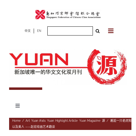
Skip
to
content
Search
中文
EN
for:
Toggle
Navigation
专题
Home
/
Art
,
Yuan #161
,
Yuan Highlight Article
,
Yuan Magazine
,
源
/
邂逅一只老虎狗
以及美人 ——赵宏绘画艺术趣谈
杂志期数
人物