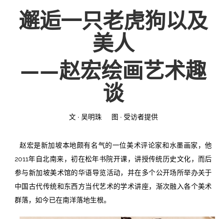
邂逅一只老虎狗以及
投稿
文化
往期杂志
美人
关于我们
艺术
181期
征稿启事
——赵宏绘画艺术趣
登录
历史
180期
“本土文学”栏目征稿
《源》杂志简介
谈
{username} | 退出
文学
179期
编委会
文 · 吴明珠 图 · 受访者提供
178期
联系我们
177期
赵宏是新加坡本地颇有名气的一位美术评论家和水墨画家，他
2011年自北南来，初在松年书院开课，讲授传统历史文化，而后
参与新加坡美术馆的华语导览活动，并在多个公开场所举办关于
中国古代传统和东西方当代艺术的学术讲座，渐次融入各个美术
群落，如今已在南洋落地生根。