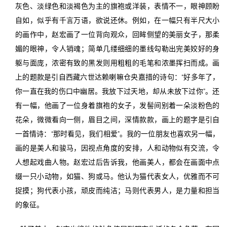
灰色、淡绿色和淡褐色为主的旗袍或洋装，表情不一，眼神顾盼
自如，似乎有千言万语，欲说还休。例如，在一幅只有半尺大小
的画作中，赵宏画了一位背向观众，回眸侧望的美丽女子，那柔
媚的眼神，令人销魂；简单几缕细细的墨线勾勒出完美姣好的身
躯与面庞，浓密有致的黑发则用粗粗的毛笔和浓墨挥扫而成。画
上的题款是引自西藏六世达赖喇嘛仓央嘉措的诗句：“好多年了，
你一直在我的伤口中幽居。我放下过天地，却从未放下过你”。还
有一幅，他画了一位身着旗袍的女子，发髻间别着一朵淡粉色的
花朵，微微看向一侧，眉目之间，深情款款，画上的题字是引自
一首情诗：“那时看见，我们相爱”。我的一位朋友也喜欢另一幅，
画的是美人和骏马，因视点角度的安排，人和动物似有交流，令
人想起戏曲人物。赵宏过后告诉我，他画美人，都会在画面中点
缀一只小动物，如猫、狗或马。他认为猫代表女人，优雅而不可
捉摸；狗代表小孩，顽皮而纯洁；马则代表男人，是力量和担当
的象征。