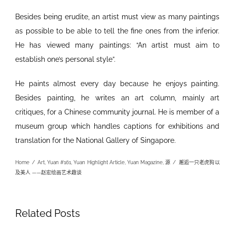
Besides being erudite, an artist must view as many paintings
as possible to be able to tell the fine ones from the inferior.
He has viewed many paintings: “An artist must aim to
establish one’s personal style”.
He paints almost every day because he enjoys painting.
Besides painting, he writes an art column, mainly art
critiques, for a Chinese community journal. He is member of a
museum group which handles captions for exhibitions and
translation for the National Gallery of Singapore.
Home
/
Art
,
Yuan #161
,
Yuan Highlight Article
,
Yuan Magazine
,
源
/
邂逅一只老虎狗以
及美人 ——赵宏绘画艺术趣谈
Related Posts