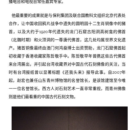
播电台和电视台常任嘉宾专家。
他最重要的成果就是与保利集团及联合国教科文组织北京代表处
合作，让中国收回鸦片战争中遗失的圆明园十二生肖铜像中的猪
首，以及大约于1920年代遗失的龙门石窟古阳洞高树龛的佛首
（北魏时期）和火顶洞的一尊唐代佛首，这几处均属世界文化遗
产。猪首铜像最终由澳门何鸿燊博士出资赞助，龙门石窟佛首起
初收藏于香港收藏家陈哲敬手中。陈哲敬早年曾携这些古代佛首
来台湾展出，并引起台湾收藏界对中国古代石刻佛像的关注，当
时有台湾报纸曾以显著标题《还我头来》报导此事。自2007年
起，赵宏也兼任山东青州博物馆的名誉馆长，是该馆建馆至今唯
一一位名誉馆长。西方人对石刻艺术一直非常重视，而青州佛像
则是他们最看重的中国古代石刻文物。