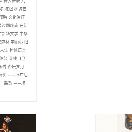
 吾乡吾厝 儿
娘 陈煜 狮城艺
曙鹏 文化传灯
经过四座庙 在新
耕新华文学 中华
张森林 李丽心 旧
如人生 跨越语言
缭绕 寻找自己
永秀 杏坛岁月
解忧 ——冠病后
一路歌 ——旭