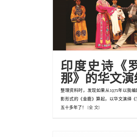
印度史诗《
那》的华文演
整理资料时，发现如果从1971年以我
影形式的《金鹿》算起，以华文演绎《
五十多年了！
[全 文]