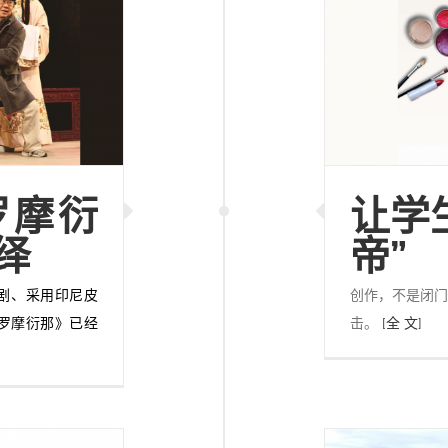
罗摩衍
让学
绎
帝”
编剧、采用印尼皮
创作，不是闭门
罗摩衍那》已经
击。
[全 文]