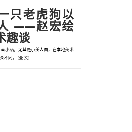
一只老虎狗以
人 ——赵宏绘
术趣谈
人画小品，尤其是小美人图，在本地美术
与众不同。
[全 文]