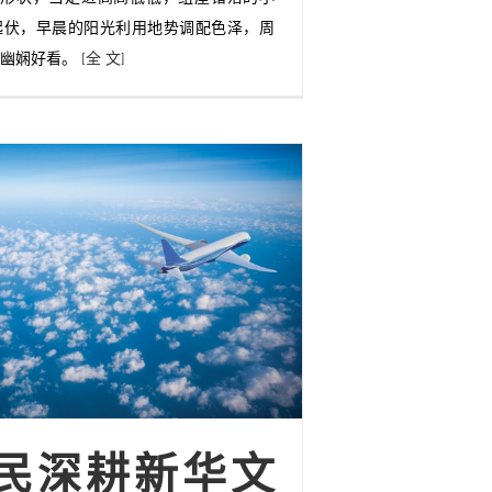
起伏，早晨的阳光利用地势调配色泽，周
外幽娴好看。
[全 文]
民深耕新华文