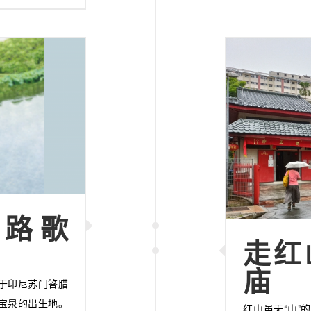
路歌
走红
庙
于印尼苏门答腊
宝泉的出生地。
红山虽无“山”