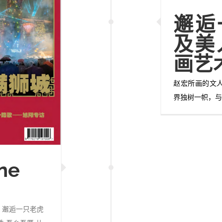
邂逅
及美
画艺
赵宏所画的文
界独树一帜，
ne
廊 邂逅一只老虎