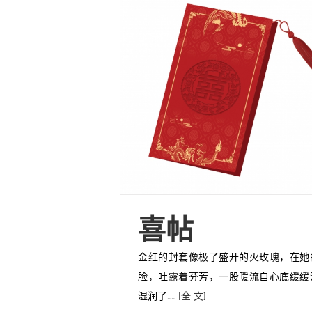
喜帖
金红的封套像极了盛开的火玫瑰，在她
脸，吐露着芬芳，一股暖流自心底缓缓
湿润了……
[全 文]