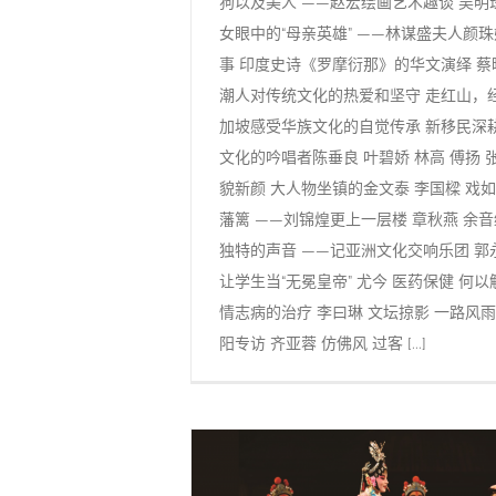
狗以及美人 ——赵宏绘画艺术趣谈 吴明珠
女眼中的“母亲英雄” ——林谋盛夫人颜珠
事 印度史诗《罗摩衍那》的华文演绎 蔡
潮人对传统文化的热爱和坚守 走红山，
加坡感受华族文化的自觉传承 新移民深
文化的吟唱者陈垂良 叶碧娇 林高 傅扬 
貌新颜 大人物坐镇的金文泰 李国樑 戏
藩篱 ——刘锦煌更上一层楼 章秋燕 余音
独特的声音 ——记亚洲文化交响乐团 郭
让学生当“无冕皇帝” 尤今 医药保健 何以
情志病的治疗 李曰琳 文坛掠影 一路风雨
阳专访 齐亚蓉 仿佛风 过客 [...]