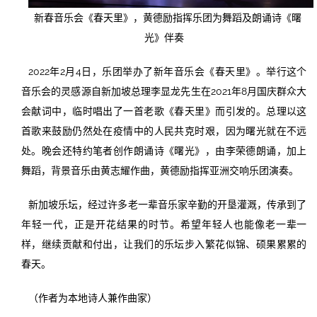
新春音乐会《春天里》，黄德励指挥乐团为舞蹈及朗诵诗《曙
光》伴奏
2022年2月4日，乐团举办了新年音乐会《春天里》。举行这个
音乐会的灵感源自新加坡总理李显龙先生在2021年8月国庆群众大
会献词中，临时唱出了一首老歌《春天里》而引发的。总理以这
首歌来鼓励仍然处在疫情中的人民共克时艰，因为曙光就在不远
处。晚会还特约笔者创作朗诵诗《曙光》，由李荣德朗诵，加上
舞蹈，背景音乐由黄志耀作曲，黄德励指挥亚洲交响乐团演奏。
新加坡乐坛，经过许多老一辈音乐家辛勤的开垦灌溉，传承到了
年轻一代，正是开花结果的时节。希望年轻人也能像老一辈一
样，继续贡献和付出，让我们的乐坛步入繁花似锦、硕果累累的
春天。
（作者为本地诗人兼作曲家）