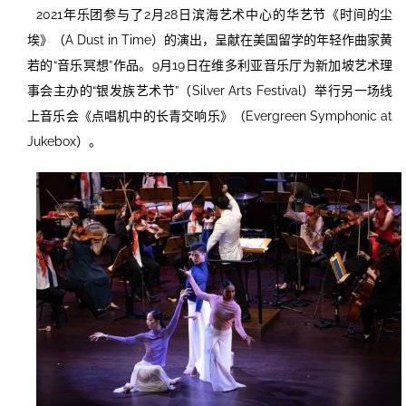
2021年乐团参与了2月28日滨海艺术中心的华艺节《时间的尘
埃》（A Dust in Time）的演出，呈献在美国留学的年轻作曲家黄
若的“音乐冥想”作品。9月19日在维多利亚音乐厅为新加坡艺术理
事会主办的“银发族艺术节”（Silver Arts Festival）举行另一场线
上音乐会《点唱机中的长青交响乐》（Evergreen Symphonic at
Jukebox）。