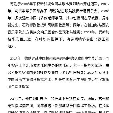
德励于2006年荣获新加坡全国华乐比赛唢呐公开组冠军；2007
年，与吉丰华乐团举办了 “琴说呐道”唢呐独奏专场音乐会；2008
年，多次远赴中国向多位老师学习，其中包括胡志厚教授、周东
朝先生、石海彬副教授和高晓鹏教授等；同年，在新加坡与西安
音乐学院东方民族交响乐团合作呈现唢呐独奏；2011年，受新加
坡华乐团之邀，在叶聪的指挥下，演奏唢呐协奏曲《霸王别
姬》。
2013年，德励远赴中国杭州和南通指挥德明政府中学华乐团；同
年被选上台北市立国乐团举办的国乐研习营——指挥大师班，由
著名指挥家张国勇教授以及瞿春泉老师担任指导；2014年就读于
中国音乐学院修读指挥艺术，担任中国音乐学院附中少年民族乐
团合奏课指挥。
2015年，他在郑朝吉博士的推荐下分别在香港、德国、苏州和
无锡指挥鼎艺团；同年被选上新加坡华乐团指挥工作坊，在指挥
家叶聪的悉心指导下，指挥新加坡华乐团；2016年至2017年担任