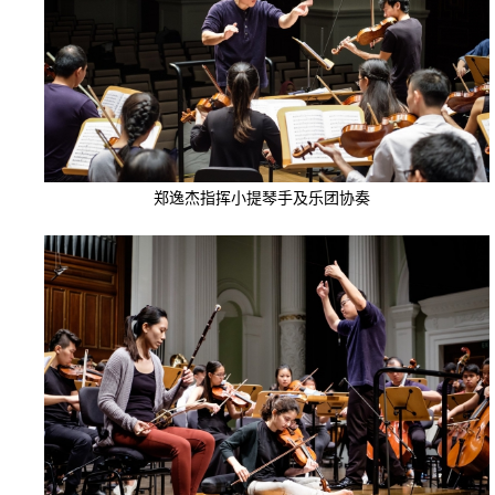
郑逸杰指挥小提琴手及乐团协奏