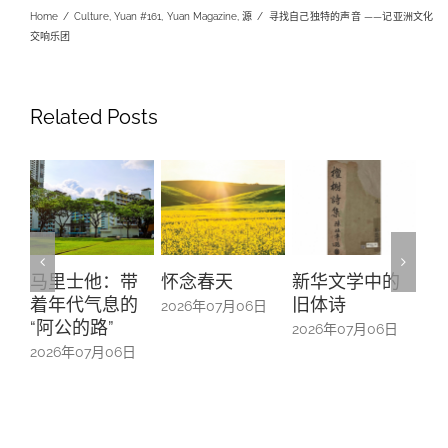
Home
/
Culture
,
Yuan #161
,
Yuan Magazine
,
源
/
寻找自己独特的声音 ——记亚洲文化
交响乐团
Related Posts
怀念春天
新华文学中的
螺钿留芳：碧
Yu
旧体诗
山亭贺仪镜框
Ma
2026年07月06日
中的百业记忆
#1
2026年07月06日
2026年07月06日
20