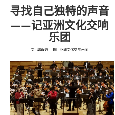
寻找自己独特的声音
投稿
文化
往期杂志
——记亚洲文化交响
关于我们
艺术
181期
征稿启事
乐团
登录
历史
180期
“本土文学”栏目征稿
《源》杂志简介
文 · 郭永秀 图 · 亚洲文化交响乐团
{username} | 退出
文学
179期
编委会
178期
联系我们
177期