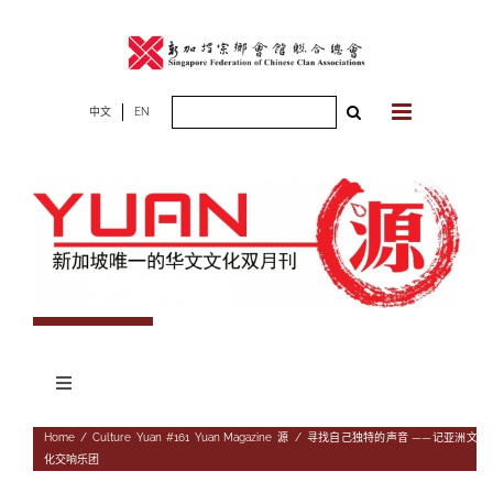
Skip
to
content
Search
中文
EN
for:
Toggle
Navigation
专题
Home
/
Culture
,
Yuan #161
,
Yuan Magazine
,
源
/
寻找自己独特的声音 ——记亚洲文
化交响乐团
杂志期数
人物