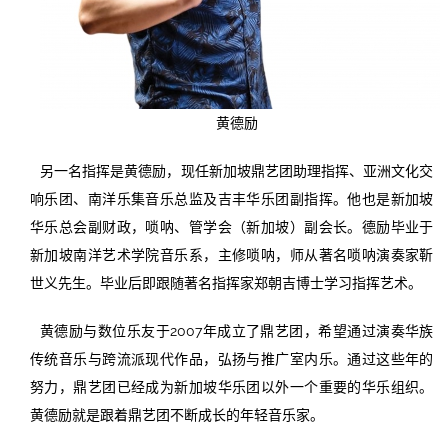
黄德励
另一名指挥是黄德励，现任新加坡鼎艺团助理指挥、亚洲文化交
响乐团、南洋乐集音乐总监及吉丰华乐团副指挥。他也是新加坡
华乐总会副财政，唢呐、管学会（新加坡）副会长。德励毕业于
新加坡南洋艺术学院音乐系，主修唢呐，师从著名唢呐演奏家靳
世义先生。毕业后即跟随著名指挥家郑朝吉博士学习指挥艺术。
黄德励与数位乐友于2007年成立了鼎艺团，希望通过演奏华族
传统音乐与跨流派现代作品，弘扬与推广室内乐。通过这些年的
努力，鼎艺团已经成为新加坡华乐团以外一个重要的华乐组织。
黄德励就是跟着鼎艺团不断成长的年轻音乐家。