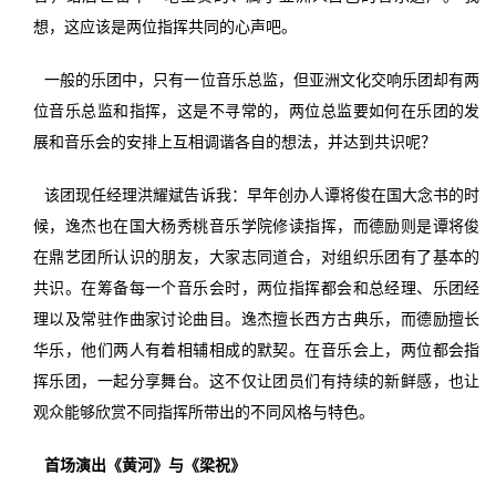
想，这应该是两位指挥共同的心声吧。
一般的乐团中，只有一位音乐总监，但亚洲文化交响乐团却有两
位音乐总监和指挥，这是不寻常的，两位总监要如何在乐团的发
展和音乐会的安排上互相调谐各自的想法，并达到共识呢？
该团现任经理洪耀斌告诉我：早年创办人谭将俊在国大念书的时
候，逸杰也在国大杨秀桃音乐学院修读指挥，而德励则是谭将俊
在鼎艺团所认识的朋友，大家志同道合，对组织乐团有了基本的
共识。在筹备每一个音乐会时，两位指挥都会和总经理、乐团经
理以及常驻作曲家讨论曲目。逸杰擅长西方古典乐，而德励擅长
华乐，他们两人有着相辅相成的默契。在音乐会上，两位都会指
挥乐团，一起分享舞台。这不仅让团员们有持续的新鲜感，也让
观众能够欣赏不同指挥所带出的不同风格与特色。
首场演出《黄河》与《梁祝》