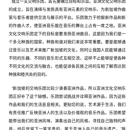
成立一支交响乐团，首先要确立目标和宗旨。亚洲文化交响乐团
的成立，旨在演绎与发扬具有亚洲元素的交响乐、为新加坡作曲
家与爱乐者提供交流与展示的平台。乐团致力于挖掘新作品和新
的作曲人才，使亚洲音乐能在音乐的舞台上占有一席之地。亚洲
文化交响乐团定下的目标是要发扬亚洲曲目，这是因为我们是一
个多元种族的国家，种族和谐对我们来说非常重要。要是能够通
过音乐以及艺术来推广新加坡的文化，同时让我国人民能够通过
不同的乐器、不同的音乐形式互相交流，这样不止能够促使各种
不同文化的交流与融合，也能促进各民族之间的互相了解而达到
种族和睦共处的目的。
“新加坡的交响乐团比较少演奏亚洲作品，所以亚洲文化交响乐
团正好补了这个缺憾。乐团尝试挑战并诠释亚洲作品，因为这些
作品和我们的生活息息相关。更贴切的说，艺术源于生活，我们
有责任推广反映亚洲人的生活以及价值观的音乐作品。乐团希望
能带出我们的亚洲风味，演奏出自己的风格，寻找自己独特的声
音，给后世留下一笔宝贵的、属于亚洲人自己的音乐遗产。”我