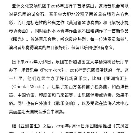
亚洲文化交响乐团于2016年进行了首场演出，这场音乐会可以
说是乐团的试金石。音乐会大胆地诠释了两首具有强烈东方色
彩，而且是标志性的经典之作《黄河钢琴协奏曲》和《梁祝小提
琴协奏曲》，同时委约本地青年作曲家冯国峻创作了一首新作品
《曙光》。首演音乐会后，听众反应热烈，每一位演奏员和参与
演出者都觉得演奏的曲目很好听，保留此乐团也很有意义。
接下来2017年7月8日，乐团在新加坡国立大学杨秀桃音乐厅举
办了一场音乐会《Prem-iere》。2018年是乐团很活跃的一年。这
一年里，他们连续主办了好几场音乐会，比如《亚洲笛汇》
（Oriental Winds），汇集了东西方各种笛子独奏曲，如西洋长
笛、中国竹笛、印度笛和马来笛等，由乐团伴奏或协奏，效果不
俗。同年也有户外演出《歌乐交响》，以及受邀在滨海艺术中心
美丽星期天国庆音乐会中演奏。
继《亚洲笛汇》之后，2019年5月10日乐团继续推出《东风弦