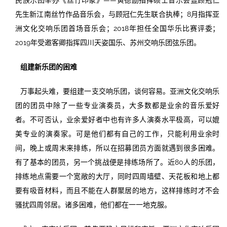
民族乐团举办《丝竹印象》——黄德励指挥硕士音乐会暨顾冠仁
先生新江南丝竹作品音乐会，与顾冠仁先生联合执棒；8月指挥亚
洲文化交响乐团首场音乐会；2018年担任全国华乐比赛评委；
2019年受邀客卿指挥四川天姿国乐、苏州交响乐团弦乐团。
组建新乐团的困难
万事起头难，要组建一支交响乐团，谈何容易。亚洲文化交响乐
团的团员中除了一些专业演奏员，大多数都是业余的音乐爱好
者。不可否认，业余爱好者中也有许多人演奏水平极高，可以媲
美专业的演奏家。可是他们都有自己的工作，只能利用业余时
间，晚上或周末来排练，所以在招募团员方面就遇到很多困难。
有了基本的团员，另一个挑战便是排练场所了。近80人的乐团，
排练地点需要一个宽敞的大厅，同时四周墙壁、天花板和地上都
要有吸音材料，而且不能在人群聚居的地方，这样排练时才不会
骚扰四周邻居。诸多困难，他们都在一一地克服。