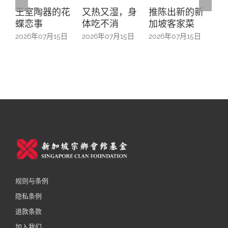
王室陶器的花
又热又湿，身
推陈出新的新
“
蝶恋事
体吃不消
加坡客家菜
之
来
2026年07月15日
2026年07月15日
2026年07月15日
扎
20
规则与条例
隐私条例
退款条款
加入我们