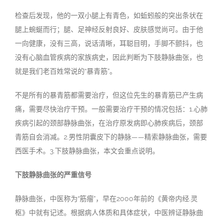
检查后发现，他的一双小腿上有青色，如蚯蚓般的突出条状在
腿上蜿蜒而行；腿、足神经反射良好、皮肤感觉尚可。由于他
一向健康，没有三高，说话清晰，耳聪目明，手脚不颤抖，也
没有心脑血管疾病的家族病史，因此判断为下肢静脉曲张，也
就是我们老百姓常说的
“
暴青筋
”
。
不是所有的暴青筋都需要治疗，但这位先生的暴青筋已产生病
痛，需要尽快治疗干预。一般需要治疗干预的情况包括：
1.
心肺
疾病引起的颈部静脉曲张，在治疗原发病即心肺疾病后，颈部
青筋自会消减。
2.
男性阴囊皮下的静脉
——
精索静脉曲张，需要
西医手术。
3.
下肢静脉曲张，本文会重点说明。
下肢静脉曲张的严重信号
静脉曲张，中医称为
“
筋瘤
”
，早在
2000
年前的《黄帝内经
.
灵
枢》中就有记述。根据病人体质和具体症状，中医辨证静脉曲