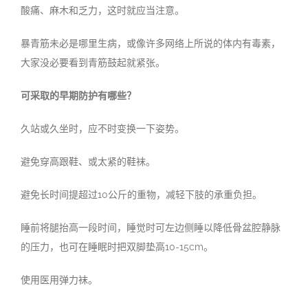
酸痛、麻木和乏力，这时就应当注意。
暴青筋未必是哪里生病，或像许多网络上所说的体内有毒素，
大家没必要看到青筋鼓起就紧张。
可采取的早期防护有哪些？
久站或久坐时，应不时变换一下姿势。
避免穿高跟鞋、或太紧的鞋袜。
避免长时间提超过
10
公斤的重物，减轻下肢的承重负担。
睡前将腿抬高一段时间，睡觉时可左边侧睡以降低骨盆腔静脉
的压力，也可在睡眠时把双脚垫高
10-15cm
。
使用医用弹力袜。