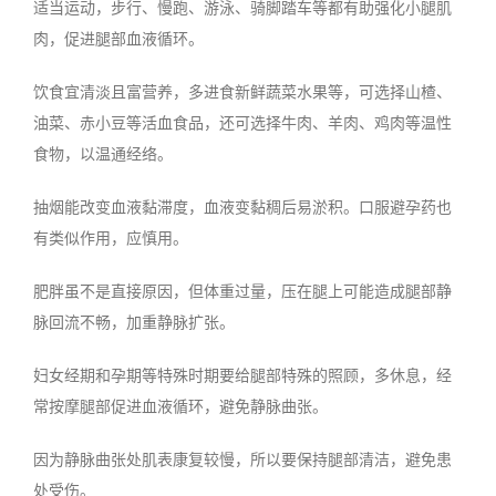
适当运动，步行、慢跑、游泳、骑脚踏车等都有助强化小腿肌
肉，促进腿部血液循环。
饮食宜清淡且富营养，多进食新鲜蔬菜水果等，可选择山楂、
油菜、赤小豆等活血食品，还可选择牛肉、羊肉、鸡肉等温性
食物，以温通经络。
抽烟能改变血液黏滞度，血液变黏稠后易淤积。口服避孕药也
有类似作用，应慎用。
肥胖虽不是直接原因，但体重过量，压在腿上可能造成腿部静
脉回流不畅，加重静脉扩张。
妇女经期和孕期等特殊时期要给腿部特殊的照顾，多休息，经
常按摩腿部促进血液循环，避免静脉曲张。
因为静脉曲张处肌表康复较慢，所以要保持腿部清洁，避免患
处受伤。