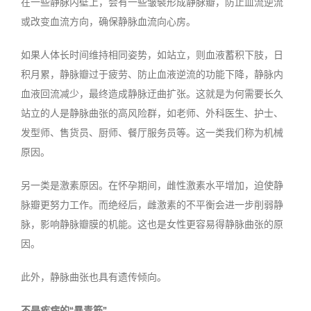
在一些静脉内壁上，会有一些皱襞形成静脉瓣，防止血流逆流
或改变血流方向，确保静脉血流向心房。
如果人体长时间维持相同姿势，如站立，则血液蓄积下肢，日
积月累，静脉瓣过于疲劳、防止血液逆流的功能下降，静脉内
血液回流减少，最终造成静脉迂曲扩张。这就是为何需要长久
站立的人是静脉曲张的高风险群，如老师、外科医生、护士、
发型师、售货员、厨师、餐厅服务员等。这一类我们称为机械
原因。
另一类是激素原因。在怀孕期间，雌性激素水平增加，迫使静
脉瓣更努力工作。而绝经后，雌激素的不平衡会进一步削弱静
脉，影响静脉瓣膜的机能。这也是女性更容易得静脉曲张的原
因。
此外，静脉曲张也具有遗传倾向。
不是疾病的“暴青筋”