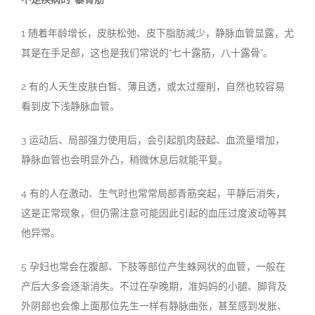
1
随着年龄增长，皮肤松弛、皮下脂肪减少，静脉血管显露，尤
其是在手足部，这也是我们常说的
“
七十露筋，八十露骨
”
。
2
有的人天生皮肤白皙、薄且透，或太过瘦削，自然也较容易
看到皮下浅静脉血管。
3
运动后、局部强力使用后，会引起肌肉鼓起、血流量增加，
静脉血管也会明显外凸，稍微休息后就能平复。
4
有的人在激动、生气时也常常局部青筋突起，平静后消失，
这是正常现象，但仍需注意可能因此引起的血压过度波动等其
他异常。
5
孕妇也常会在腹部、下肢等部位产生蛛网状的血管，一般在
产后大多会逐渐消失。不过在孕晚期，准妈妈的小腿、脚背及
外阴部也会像上面那位先生一样有静脉曲张，甚至感到发胀、