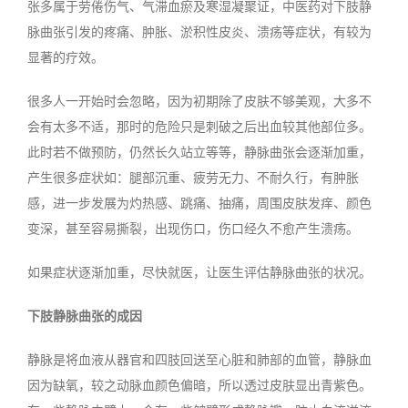
张多属于劳倦伤气、气滞血瘀及寒湿凝聚证，中医药对下肢静
脉曲张引发的疼痛、肿胀、淤积性皮炎、溃疡等症状，有较为
显著的疗效。
很多人一开始时会忽略，因为初期除了皮肤不够美观，大多不
会有太多不适，那时的危险只是刺破之后出血较其他部位多。
此时若不做预防，仍然长久站立等等，静脉曲张会逐渐加重，
产生很多症状如：腿部沉重、疲劳无力、不耐久行，有肿胀
感，进一步发展为灼热感、跳痛、抽痛，周围皮肤发痒、颜色
变深，甚至容易撕裂，出现伤口，伤口经久不愈产生溃疡。
如果症状逐渐加重，尽快就医，让医生评估静脉曲张的状况。
下肢静脉曲张的成因
静脉是将血液从器官和四肢回送至心脏和肺部的血管，静脉血
因为缺氧，较之动脉血颜色偏暗，所以透过皮肤显出青紫色。