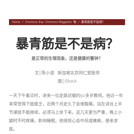
Navigation
专题
Home
/
Oneness #42
,
Oneness Magazine
,
物
/
暴青筋是不是病？
往期杂志
人
投稿
暴青筋是不是病？
事
往期杂志
关于我们
物
第56期
征稿启事
是正常的生理现象，还是健康的警钟？
登录|退出
文
│
陈小谊
新加坡北京同仁堂医师
第55期
《华汇》杂志介绍
图
│iStock
第54期
编委会
一天下午看诊时，进来一位走路迟缓的
50
多岁教师。他近一年
第53期
联系我们
来常觉得下肢疲乏，近两个月走久了会很酸痛，站在讲台上半
节课就不能继续，必须马上坐下来。这几天更为严重，晚上小
第52期
腿时不时疼痛，影响睡眠。他很担心会中风或瘫痪，便来求
医。