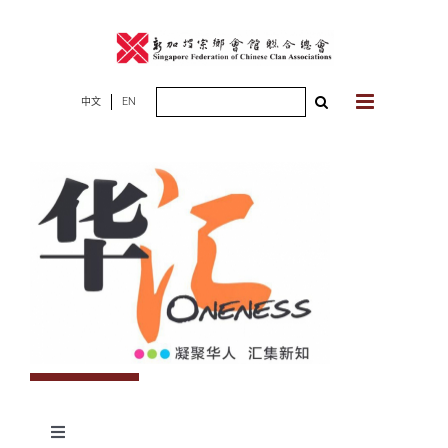
Skip
to
content
Search
中文
EN
for:
Toggle