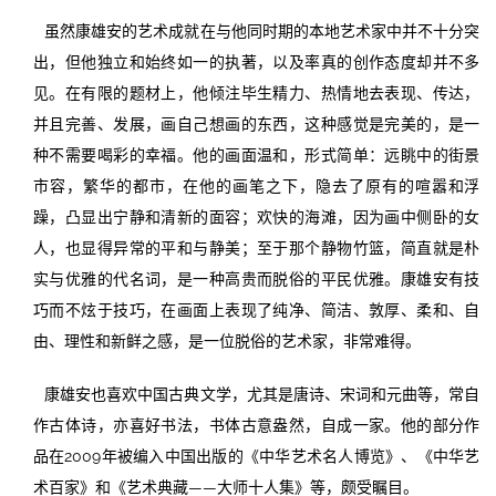
虽然康雄安的艺术成就在与他同时期的本地艺术家中并不十分突
出，但他独立和始终如一的执著，以及率真的创作态度却并不多
见。在有限的题材上，他倾注毕生精力、热情地去表现、传达，
并且完善、发展，画自己想画的东西，这种感觉是完美的，是一
种不需要喝彩的幸福。他的画面温和，形式简单：远眺中的街景
市容，繁华的都市，在他的画笔之下，隐去了原有的喧嚣和浮
躁，凸显出宁静和清新的面容；欢快的海滩，因为画中侧卧的女
人，也显得异常的平和与静美；至于那个静物竹篮，简直就是朴
实与优雅的代名词，是一种高贵而脱俗的平民优雅。康雄安有技
巧而不炫于技巧，在画面上表现了纯净、简洁、敦厚、柔和、自
由、理性和新鲜之感，是一位脱俗的艺术家，非常难得。
康雄安也喜欢中国古典文学，尤其是唐诗、宋词和元曲等，常自
作古体诗，亦喜好书法，书体古意盎然，自成一家。他的部分作
品在2009年被编入中国出版的《中华艺术名人博览》、《中华艺
术百家》和《艺术典藏——大师十人集》等，颇受瞩目。