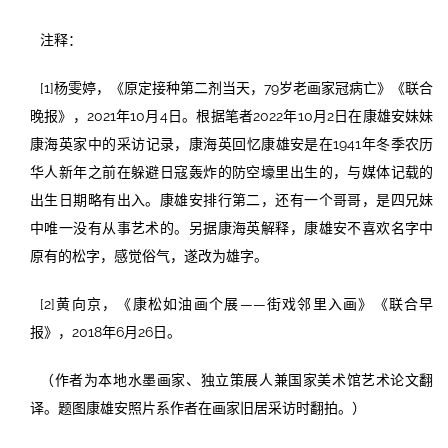
注释：
[1]杨雯婷，《原定接种第二剂当天，79岁老画家冠病亡》《联合
晚报》，2021年10月4日。根据笔者2022年10月2日在康雄安妹妹
康海英家中的采访记录，康海英回忆康雄安是在1941年冬季农历
华人新年之前在躲避日寇轰炸的防空壕里出生的，与媒体记载的
出生日期略有出入。康雄安排行第二，还有一个哥哥，是四兄妹
中唯一没有从事艺术的。另据康海英解释，康雄安不喜欢名字中
原有的松字，感觉俗气，遂改为雄字。
[2]黄向京，《康松如油画个展——街戏邻里入画》《联合早
报》，2018年6月26日。
（作者为本地水墨画家、独立策展人兼国家美术馆艺术论文翻
译。题图康雄安照片系作者在画家旧居采访时翻拍。）