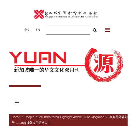
Skip
to
content
Search
中文
EN
for:
Toggle
Navigation
专题
Home
/
People
,
Yuan #160
,
Yuan Highlight Article
,
Yuan Magazine
/
寂寞零落香如
故 ——画家康雄安的艺术人生
杂志期数
人物