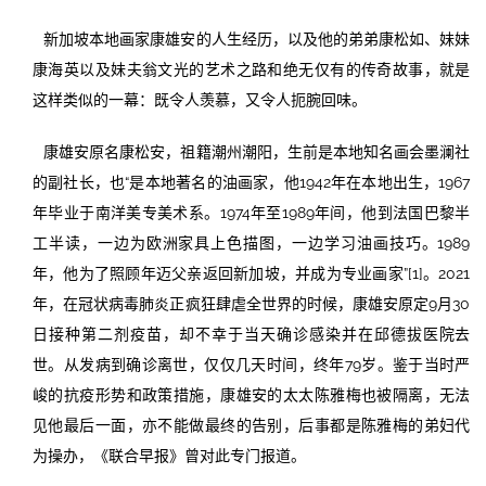
新加坡本地画家康雄安的人生经历，以及他的弟弟康松如、妹妹
康海英以及妹夫翁文光的艺术之路和绝无仅有的传奇故事，就是
这样类似的一幕：既令人羡慕，又令人扼腕回味。
康雄安原名康松安，祖籍潮州潮阳，生前是本地知名画会墨澜社
的副社长，也“是本地著名的油画家，他1942年在本地出生，1967
年毕业于南洋美专美术系。1974年至1989年间，他到法国巴黎半
工半读，一边为欧洲家具上色描图，一边学习油画技巧。1989
年，他为了照顾年迈父亲返回新加坡，并成为专业画家”[1]。2021
年，在冠状病毒肺炎正疯狂肆虐全世界的时候，康雄安原定9月30
日接种第二剂疫苗，却不幸于当天确诊感染并在邱德拔医院去
世。从发病到确诊离世，仅仅几天时间，终年79岁。鉴于当时严
峻的抗疫形势和政策措施，康雄安的太太陈雅梅也被隔离，无法
见他最后一面，亦不能做最终的告别，后事都是陈雅梅的弟妇代
为操办，《联合早报》曾对此专门报道。