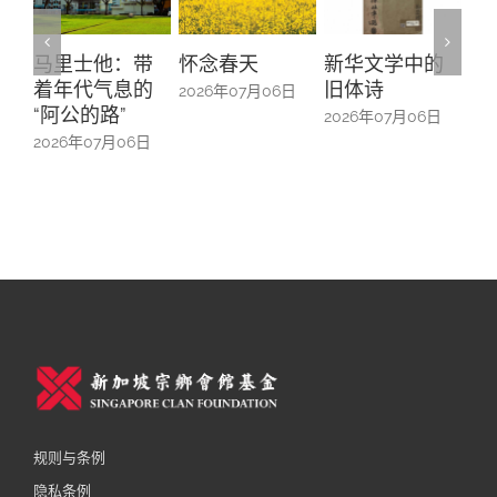
怀念春天
新华文学中的
螺钿留芳：碧
Yu
旧体诗
山亭贺仪镜框
Ma
2026年07月06日
中的百业记忆
#1
2026年07月06日
2026年07月06日
20
规则与条例
隐私条例