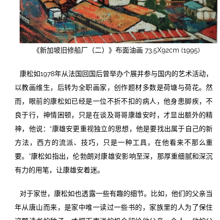
《新加坡旧修船厂（二）》布面油画 73.5X92cm (1995)
康松如1978年从法国回国后曾举办个展并参与国内的艺术活动，
以教画维生，后转为全职画家，创作题材多数是荷塘与荷花。然
而，眼前的康松如已经是一位不折不扣的病人，他身患脚疾，不
良于行，神情困顿，只是在谈及哥哥康雄安时，才显出额外的精
神，他说：“康雄安更重视独立的思想，他是要找出属于自己的新
方法，西方的流派、技巧，只是一种工具，在他看来不那么重
要。”康松如指出，伦勃朗对康雄安影响至深，那厚重细腻和深沉
有力的用笔，让康雄安着迷。
对于家世，康松如也透露一些有趣的细节。比如，他们的父亲当
年从唐山而来，是家中唯一读过一些书的，家族里的人为了保住