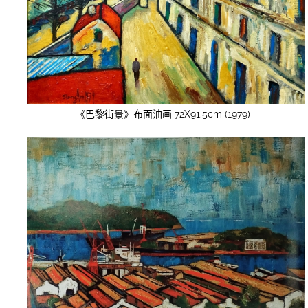
《巴黎街景》布面油画 72X91.5cm (1979)