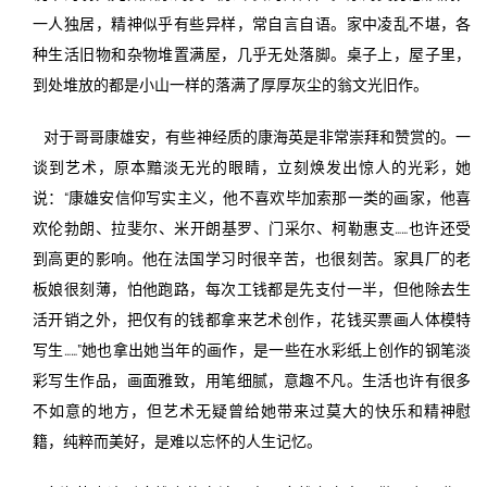
一人独居，精神似乎有些异样，常自言自语。家中凌乱不堪，各
种生活旧物和杂物堆置满屋，几乎无处落脚。桌子上，屋子里，
到处堆放的都是小山一样的落满了厚厚灰尘的翁文光旧作。
对于哥哥康雄安，有些神经质的康海英是非常崇拜和赞赏的。一
谈到艺术，原本黯淡无光的眼睛，立刻焕发出惊人的光彩，她
说：“康雄安信仰写实主义，他不喜欢毕加索那一类的画家，他喜
欢伦勃朗、拉斐尔、米开朗基罗、门采尔、柯勒惠支……也许还受
到高更的影响。他在法国学习时很辛苦，也很刻苦。家具厂的老
板娘很刻薄，怕他跑路，每次工钱都是先支付一半，但他除去生
活开销之外，把仅有的钱都拿来艺术创作，花钱买票画人体模特
写生……”她也拿出她当年的画作，是一些在水彩纸上创作的钢笔淡
彩写生作品，画面雅致，用笔细腻，意趣不凡。生活也许有很多
不如意的地方，但艺术无疑曾给她带来过莫大的快乐和精神慰
籍，纯粹而美好，是难以忘怀的人生记忆。