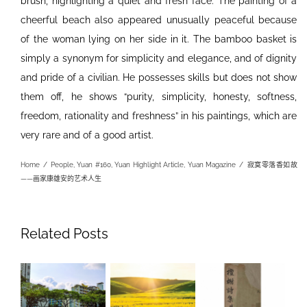
brush, highlighting a quiet and fresh face. The painting of a
cheerful beach also appeared unusually peaceful because
of the woman lying on her side in it. The bamboo basket is
simply a synonym for simplicity and elegance, and of dignity
and pride of a civilian. He possesses skills but does not show
them off, he shows “purity, simplicity, honesty, softness,
freedom, rationality and freshness” in his paintings, which are
very rare and of a good artist.
Home
/
People
,
Yuan #160
,
Yuan Highlight Article
,
Yuan Magazine
/
寂寞零落香如故
——画家康雄安的艺术人生
Related Posts