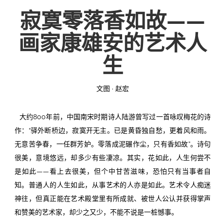
寂寞零落香如故
——
投稿
文化
往期杂志
画家康雄安的艺术人
关于我们
艺术
181期
征稿启事
生
登录
历史
180期
“本土文学”栏目征稿
《源》杂志简介
文图 · 赵宏
{username} | 退出
文学
179期
编委会
大约800年前，中国南宋时期诗人陆游曾写过一首咏叹梅花的诗
178期
联系我们
作：“驿外断桥边，寂寞开无主。已是黄昏独自愁，更着风和雨。
177期
无意苦争春，一任群芳妒。零落成泥碾作尘，只有香如故”。诗句
很美，意境悠远，却多少有些凄凉。其实，花如此，人生何尝不
是如此——看上去很美，但个中甘苦滋味，恐怕只有当事者自
知。普通人的人生如此，从事艺术的人亦是如此。艺术令人痴迷
神往，但真正能在艺术殿堂里有所成就、被世人公认并获得掌声
和赞美的艺术家，却少之又少，不能不说是一桩憾事。