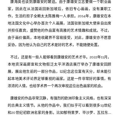
康海英也谈到康雄安的窘迫。由于康雄安立志要做一个职业画
家，因此在从法国返回新加坡后，依旧专心画画，没有兼职工
作，生活的担子全赖太太陈雅梅一人承担。2014年，康雄安在本
地法国文化中心举办首次个人画展，法国驻新加坡大使亲自出席
并担任嘉宾，盛赞他的作品富有高雅的艺术情趣和成就。不过，
由于画价偏高，本地收藏界不容易接受，对此，康雄安亦不愿意
妥协，因为他认为自己的艺术是好的艺术，不能随便处置。
不过，还是有一些人能够看到康雄安的艺术才华。2022年11月，
本地资深画廊宣和文物假泛太平洋酒店展厅举办了康雄安回顾
展，展出他生前的一部分作品，以纪念这位富有天分，却未能引
起本地美术评论界足够重视的画家。这是一件非常好的事情，有
浓浓的人情，也给学术界一个再次审视这位出色画家的机会。
康雄安的作品非常沉静，有强烈的欧洲印象主义风格，也有深深
的古典主义情节。从他的作品中，我们似乎可以看到很多19世纪
和20世纪初欧洲名家的身影。比如郁特里罗、毕沙罗、瓦拉东……