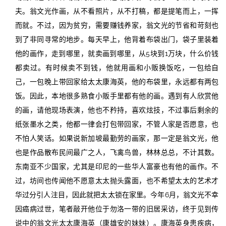
夫。翁文光作画，从不看照片，从不打稿，都是提笔而上，一挥
而就。不过，因为贫穷，需要赚钱养家，翁文光的节省和苛刻也
到了非同寻常的地步。每天早上，他背着布袋出门，袋子里装着
他的画作，走到哪里，就卖画到哪里，从5块到1万块，什么价钱
都卖过。有时候卖不到钱，他就用画和小贩换饭吃，一包给自
己，一包晚上带回家给太太康海英，他的布袋里，永远都有两包
饭。因此，本地很多熟食小贩手里都有他的画。遇到有人欣赏他
的画，请他现场表演，他也不矜持，喜欢炫技，不过事后剩余的
纸张墨水之类，他都一律会打包带回家，不管人家是否愿意，也
不怕人笑话。如果说新加坡最勤劳的画家，那一定是翁文光，他
也是作品散布民间最广之人，飞禽鸟兽，林林总总，不计其数。
东南亚不少国家，尤其是印尼的一些华人富豪也有他的画作。不
过，坊间也传闻他不愿意太太抛头露面，也不希望太太的艺术才
华过分引人注目，因此就把太太锁在家里。今年6月，翁文光不幸
因癌病过世，笔者敲开他位于勿洛一带的旧居采访，终于见到传
说中的翁文光太太康海英（康雄安的妹妹）。康海英身患疾病，