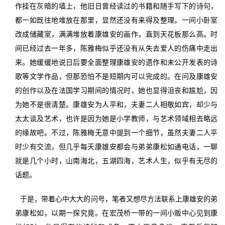
作挂在灰暗的墙上，他旧日曾经读过的书籍和随手写下的诗句，
都一如既往地堆放在那里，显然还没有来得及整理。一间小卧室
改成储藏室，满满堆放着康雄安的画作，直到天花板那么高。时
间已经过去一年多，陈雅梅似乎还没有从失去爱人的伤痛中走出
来。她缓缓地说日后要全面整理康雄安的遗作和未公开发表的诗
歌等文学作品，但那恐怕不是短期内可以完成的。在问及康雄安
的创作以及在法国学习期间的情况时，她也显得沮丧和尴尬，因
为她不是很清楚。康雄安为人平和，夫妻二人相敬如宾，却少与
太太谈及艺术，也许是因为她是小学教师，与艺术领域相去略远
的缘故吧。不过，陈雅梅无意中提到一个细节，虽然夫妻二人平
时少有交流，但几乎每天康雄安都会与弟弟康松如通电话，一聊
就是几个小时，山南海北，五湖四海，艺术人生，似乎有无尽的
话题。
于是，带着心中大大的问号，笔者又想尽方法联系上康雄安的弟
弟康松如，以期一探究竟。在宏茂桥一带的一间小贩中心见到康