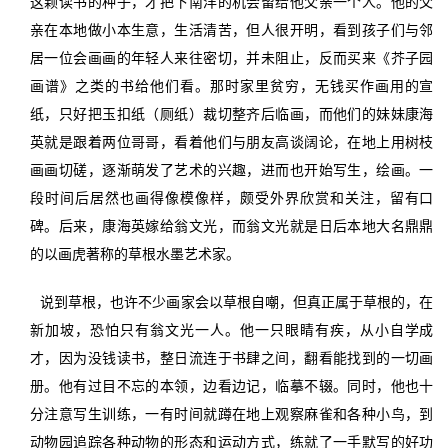
这颗读书的种子，才把下南洋的机会留给他父亲一个人。他的父
亲在本地做小本生意，生活清苦，但人很开明，看到孩子们与邻
居一位会画画的年轻人来往密切，并未阻止，反而买来《芥子园
画谱》之类的书给他们看。那时家里贫穷，无钱买作画用的宣
纸，只好把玉扣纸（厕纸）裁切整齐后临画，而他们的妹妹康海
英就是跟着两位哥哥，看着他们与朋友高谈阔论，在地上用树枝
画画切磋，逐渐萌发了艺术的兴趣，进而也开始写生，绘画。一
段时间后居然也画得像模像样，颇受外界欣赏和关注，留有口
碑。后来，康海英嫁给翁文光，而翁文光就是日后本地大名鼎鼎
的以画虎著称的草根水墨艺术家。
说到草根，也许不少画家会以草根自嘲，但真正属于草根的，在
新加坡，恐怕只有翁文光一人。他一只眼睛有疾，从小自学成
才，因为没钱读书，整日流连于书肆之间，翻看能找到的一切画
册。他有过目不忘的本领，边看边记，临摹不辍。同时，他也十
分注意写生训练，一有时间就蹲在地上观察麻雀和各种小鸟，到
动物园追踪各种动物的形态和运动方式，练就了一手默写的好功