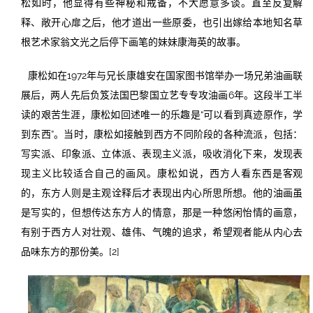
松如时，他显得有些神秘和戒备，不大愿意多谈。直至反复解
释、敞开心扉之后，他才道出一些原委，也引出嫁给本地知名草
根艺术家翁文光之后停下画笔的妹妹康海英的故事。
康松如在1972年与兄长康雄安在国家图书馆举办一场兄弟油画联
展后，两人先后负笈法国巴黎国立艺专专攻油画6年。这段半工半
读的艰苦生涯，康松如回述唯一的乐趣是“可以看到真迹原作，学
到东西”。当时，康松如接触到西方不同阶段的各种流派，包括：
写实派、印象派、立体派、表现主义派，吸收消化下来，发现表
现主义比较适合自己的画风。康松如说，西方人看东西是客观
的，东方人则是主观诠释后才表现出内心所思所想。他的油画虽
是写实的，但想传达东方人的情意，那是一种悠闲怡情的画意，
有别于西方人对壮观、雄伟、气魄的追求，希望观者能从内心去
品味东方的那份美。[2]