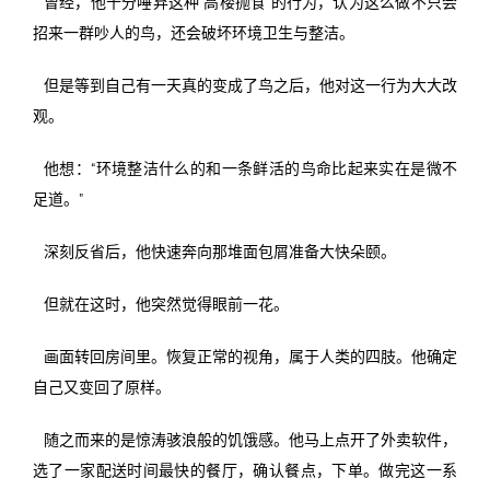
曾经，他十分唾弃这种“高楼抛食”的行为，认为这么做不只会
招来一群吵人的鸟，还会破坏环境卫生与整洁。
但是等到自己有一天真的变成了鸟之后，他对这一行为大大改
观。
他想：“环境整洁什么的和一条鲜活的鸟命比起来实在是微不
足道。”
深刻反省后，他快速奔向那堆面包屑准备大快朵颐。
但就在这时，他突然觉得眼前一花。
画面转回房间里。恢复正常的视角，属于人类的四肢。他确定
自己又变回了原样。
随之而来的是惊涛骇浪般的饥饿感。他马上点开了外卖软件，
选了一家配送时间最快的餐厅，确认餐点，下单。做完这一系