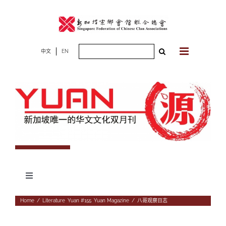
Skip
to
content
Search
中文
EN
for:
Toggle
Navigation
专题
Home
/
Literature
,
Yuan #155
,
Yuan Magazine
/
八哥观察日志
杂志期数
人物