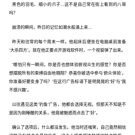
黑色的羽毛、细小的爪子……这不是自己常在街上看到的八哥
吗？
崩溃的瞬间，昨日的记忆如潮水般涌上来……
昨天和往常的每个周末一样。他起床后便坐在电脑桌前准备
“大杀四方”。就在他正要点开游戏软件时，一个视窗弹了出来。
“哪怕只有一瞬间，你是否也想体验俯视众生的感觉？你是否
想摆脱所有的束缚自由地翱翔？恭喜你被选中参与‘俯众体验’，
你准备好要变身了吗？”在这行广告标语下是明晃晃的“好”与“我
不感兴趣”。
以往遇见这类“钓鱼”广告，他都会选择无视。但那天不知是不
是因为刚睡醒的关系，他竟被魅惑而点击了“好”。
确认了选项后，什么都没发生。他当时还嗤笑，自己竟然相信