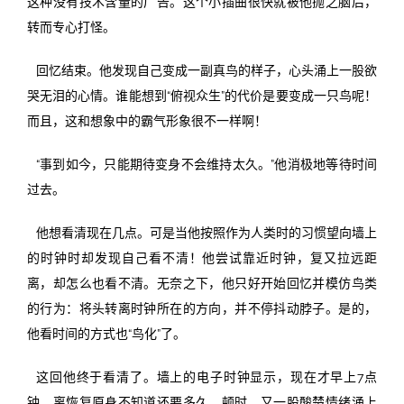
这种没有技术含量的广告。这个小插曲很快就被他抛之脑后，
转而专心打怪。
回忆结束。他发现自己变成一副真鸟的样子，心头涌上一股欲
哭无泪的心情。谁能想到“俯视众生”的代价是要变成一只鸟呢！
而且，这和想象中的霸气形象很不一样啊！
“事到如今，只能期待变身不会维持太久。”他消极地等待时间
过去。
他想看清现在几点。可是当他按照作为人类时的习惯望向墙上
的时钟时却发现自己看不清！他尝试靠近时钟，复又拉远距
离，却怎么也看不清。无奈之下，他只好开始回忆并模仿鸟类
的行为：将头转离时钟所在的方向，并不停抖动脖子。是的，
他看时间的方式也“鸟化”了。
这回他终于看清了。墙上的电子时钟显示，现在才早上7点
钟，离恢复原身不知道还要多久。顿时，又一股酸楚情绪涌上