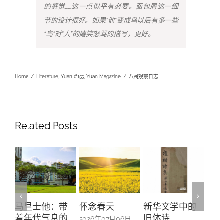
的感觉……这一点似乎有必要。面包屑这一细
节的设计很好。如果“他”变成鸟以后有多一些
“鸟”对“人”的嬉笑怒骂的描写，更好。
Home
/
Literature
,
Yuan #155
,
Yuan Magazine
/
八哥观察日志
Related Posts
马里士他：带
怀念春天
新华文学中的
螺钿
着年代气息的
旧体诗
山亭
2026年07月06日