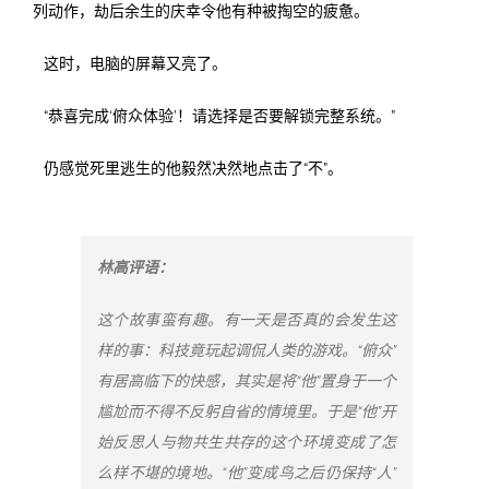
列动作，劫后余生的庆幸令他有种被掏空的疲惫。
这时，电脑的屏幕又亮了。
“恭喜完成‘俯众体验’！请选择是否要解锁完整系统。”
仍感觉死里逃生的他毅然决然地点击了“不”。
林高评语：
这个故事蛮有趣。有一天是否真的会发生这
样的事：科技竟玩起调侃人类的游戏。“俯众”
有居高临下的快感，其实是将“他”置身于一个
尴尬而不得不反躬自省的情境里。于是“他”开
始反思人与物共生共存的这个环境变成了怎
么样不堪的境地。“他”变成鸟之后仍保持“人”