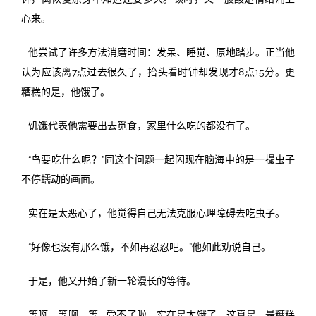
心来。
他尝试了许多方法消磨时间：发呆、睡觉、原地踏步。正当他
认为应该离7点过去很久了，抬头看时钟却发现才8点15分。更
糟糕的是，他饿了。
饥饿代表他需要出去觅食，家里什么吃的都没有了。
“鸟要吃什么呢？”同这个问题一起闪现在脑海中的是一撮虫子
不停蠕动的画面。
实在是太恶心了，他觉得自己无法克服心理障碍去吃虫子。
“好像也没有那么饿，不如再忍忍吧。”他如此劝说自己。
于是，他又开始了新一轮漫长的等待。
等啊，等啊，等……受不了啦。实在是太饿了。这真是……最糟糕