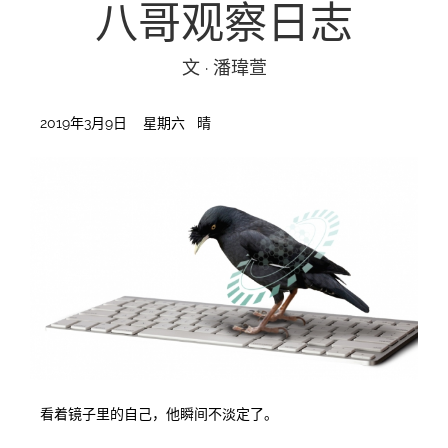
八哥观察日志
投稿
文化
往期杂志
文 · 潘瑋萱
关于我们
艺术
181期
征稿启事
2019年3月9日 星期六 晴
登录
历史
180期
“本土文学”栏目征稿
《源》杂志简介
{username} | 退出
文学
179期
编委会
178期
联系我们
177期
看着镜子里的自己，他瞬间不淡定了。