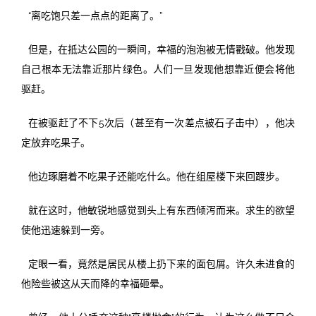
“离吃饱只差一点点的距离了。”
但是，在抵达公园的一瞬间，幸福的泡泡被无情戳破。他发现
自己根本无法靠近那片绿色。人们一旦发现他想靠近便会将他
驱赶。
在被驱赶了不下5次后（甚至有一次差点被石子击中），他决
定放弃吃果子。
他边琢磨着不吃果子还能吃什么。他在组屋楼下来回踱步。
就在这时，他敏锐地感觉到头上有东西倾泻而来。求生的欲望
使他迅速躲到一旁。
定眼一看，竟然是居民从楼上扔下来的面包屑。许久未进食的
他险些被这从天而降的幸福砸晕。