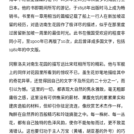
日本。他的书即期间所写的游记，于1858年出版时马上成为畅
销书。书里有一章用相当的篇幅记载了船上一行人在新加坡逗
留的经历，对造访南生花园作了极详尽的描述，似乎在那里度
过居留新加坡一周里的最佳时光。此书在俄国受欢迎的程度非
同小可，至1900年已再版了10次，此后曾译成多国文字，包括
1982年的中文版。
冈察洛夫对南生花园的描写远比宋旺相所写的精彩。他与军舰
上的同伴对花园里所看到的惊叹不已，虽生花妙笔地描绘其中
的奇花异草，还觉得因自己的文字“不及所见的二十分之一”，而
引以为憾。“这里的一切，都表现大自然的隽永雅致，毫无粗鄙
庸俗之感，这里没有可供樵采的薪材、果腹充饥的累累果实和
建房造船的材料，但却引你驻足流连，像欣赏艺术杰作一样，
陶醉在自然界的百般精巧和玲珑旖旎之中。每一株树、每一丛
花，都有自己独特的色泽风韵，使你不能匆匆而过，更不致混
淆错认。这也要归功于主人万宝（黄埔，胡亚基的外号）的巧