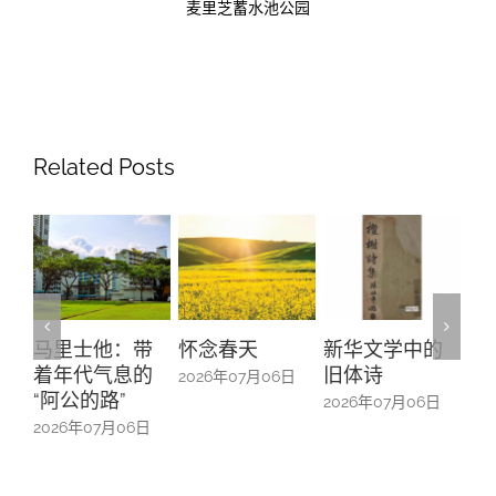
麦里芝蓄水池公园
Related Posts
带
怀念春天
新华文学中的
螺钿留芳：碧
Y
的
旧体诗
山亭贺仪镜框
M
2026年07月06日
中的百业记忆
#1
2026年07月06日
6日
2026年07月06日
20