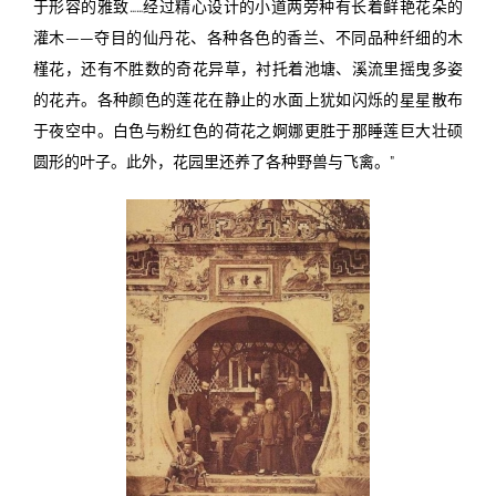
于形容的雅致……经过精心设计的小道两旁种有长着鲜艳花朵的
灌木——夺目的仙丹花、各种各色的香兰、不同品种纤细的木
槿花，还有不胜数的奇花异草，衬托着池塘、溪流里摇曳多姿
的花卉。各种颜色的莲花在静止的水面上犹如闪烁的星星散布
于夜空中。白色与粉红色的荷花之婀娜更胜于那睡莲巨大壮硕
圆形的叶子。此外，花园里还养了各种野兽与飞禽。”