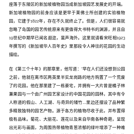
座落于东陵区的新加坡植物园当成新加坡园艺发展史的开端。
新加坡植物园的前身应该是更早于莱佛士所创建的实验植物
园，它建于1822年，存在不久就终止了。但是，人们很容易就
忽略了岛国的园艺传统原来有更值得大书特书的渊源，并且自
19世纪中期早已闻名遐迩，蜚声海外。这里就请看宋旺相1923
年撰写的《新加坡华人百年史》里那段令人神往的花园的生动
描绘。
在《第三个十年》的那章里，他写道：“早在人们还没想到公园
之前，他就在离市区两英里半实龙岗路的地方购置了一个荒废
了的花园。他在那里建了一栋豪宅，并拥有一大片曾是橘子林
兼果园与一个由广州园艺家设计的中国花园的园林，其中有令
人称道的假山、人工湖、与奇异的矮竹……里边还摆设了品种繁
多精致独特的园艺产物。源于各方的植物尽收于此，并布置得
极有品味。菊花、大丽花、莲花以及来自华南各种奇葩，呈现
出光彩与画面，为周围热带植物青葱浓郁的绿叶增添了一种难