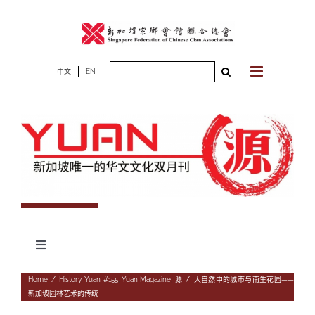
Skip
to
content
Search
中文
EN
for:
Toggle
Navigation
专题
Home
/
History
,
Yuan #155
,
Yuan Magazine
,
源
/
大自然中的城市与南生花园——
新加坡园林艺术的传统
杂志期数
人物