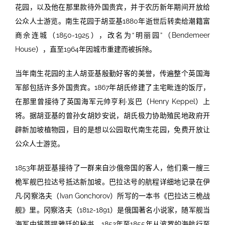
花园，以及他在那里款待外国贵宾，并于农历新年期间开放给
公众人士游览。南生花园于胡亚基1880年逝世后转卖给潮籍富
商佘连城（1850-1925），改名为“明丽园”（Bendemeer
House），直至1964年因城市重建而被拆除。
当年南生花园的主人胡亚基殷勤好客的美誉，传遍整个英国海
军部包括许多外国贵宾。1867年胡氏修建了主宅毗连的饭厅，
在那里曾接待了英国海军元帅亨利·岌巴（Henry Keppel）上
将。据胡亚基的曾孙女胡妙安说，胡氏极力协助殖民地政府开
辟新加坡植物园，目的是想以公园取代南生花园，免费开放让
公众人士游览。
1853年胡亚基接待了一群来自沙俄帝国的客人，他们乘一艘三
桅军舰巴拉达号抵达新加坡。巴拉达号的航程详细地记录在伊
凡·冈察洛夫（Ivan Gonchorov）所写的一本书《巴拉达三桅战
舰》里。冈察洛夫（1812-1891）是俄国著名小说家，随军舰当
海军中将菩提雅廷的秘书，1852年至1855年从波罗的海航行至