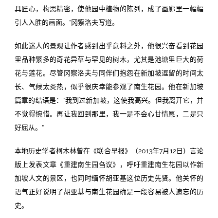
具匠心，构思精密，使他园中植物的陈列，成了画廊里一幅幅
引人入胜的画面。”冈察洛夫写道。
如此迷人的景观让作者感到出乎意料之外，他很兴奋看到花园
里品种繁多的奇花异草与罕见的树木，尤其是池塘里巨大的荷
花与莲花。尽管冈察洛夫与同伴们抱怨在新加坡逗留的时间太
长、气候太炎热，似乎很庆幸能参观了南生花园。他在新加坡
篇章的结语是：“我到过新加坡，这使我高兴。但我离开它，并
不觉得惋惜。再让我回到那里，我一是不会心甘情愿，二是只
好屈从。”
本地历史学者柯木林曾在《联合早报》（2013年7月12日）言论
版上发表文章《重建南生园刍议》，呼吁重建南生花园以作新
加坡人文的景区，也同时缅怀胡亚基这位历史先贤。他关怀的
语气正好说明了胡亚基与南生花园确是一段容易被人遗忘的历
史。