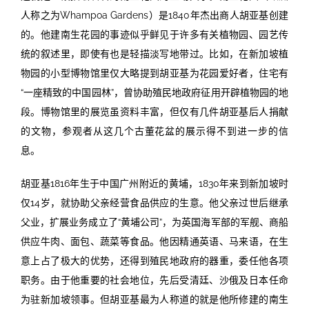
人称之为Whampoa Gardens）是1840年杰出商人胡亚基创建
的。他建南生花园的事迹似乎鲜见于许多有关植物园、园艺传
统的叙述里，即使有也是轻描淡写地带过。比如，在新加坡植
物园的小型博物馆里仅大略提到胡亚基为花园爱好者，住宅有
“一座精致的中国园林”，曾协助殖民地政府征用开辟植物园的地
段。博物馆里的展览虽资料丰富，但仅有几件胡亚基后人捐献
的文物，参观者从这几个古董花盆的展示得不到进一步的信
息。
胡亚基1816年生于中国广州附近的黄埔，1830年来到新加坡时
仅14岁，就协助父亲经营食品供应的生意。他父亲过世后继承
父业，扩展业务成立了“黄埔公司”，为英国海军部的军舰、商船
供应牛肉、面包、蔬菜等食品。他因精通英语、马来语，在生
意上占了极大的优势，还得到殖民地政府的器重，委任他各项
职务。由于他重要的社会地位，先后受清廷、沙俄及日本任命
为驻新加坡领事。但胡亚基最为人称道的就是他所修建的南生