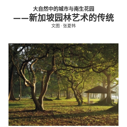
大自然中的城市与南生花园
投稿
文化
往期杂志
——新加坡园林艺术的传统
文图 · 张夏帏
关于我们
艺术
181期
征稿启事
登录
历史
180期
“本土文学”栏目征稿
《源》杂志简介
{username} | 退出
文学
179期
编委会
178期
联系我们
177期