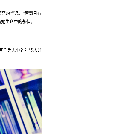
亮的华语。”“智慧且有
为她生命中的永恒。
写作为志业的年轻人并