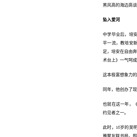
黑风高的海边高谈
坠入爱河
中学毕业后，培
平一流，教培安
足，培安在自由奔
术台上》一气呵成
这本极富想象力的
同年，他创办了现
也就在这一年，
约见者之一。
此时，16岁的吴
雅聚友联书局，即