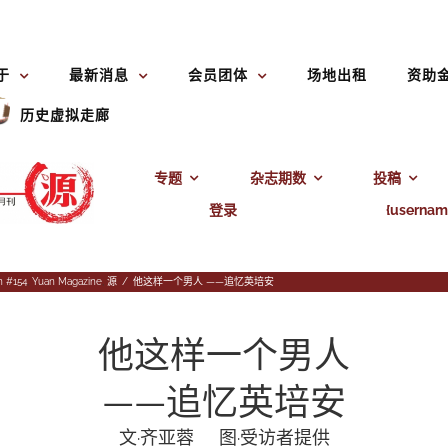
于
最新消息
会员团体
场地出租
资助
历史虚拟走廊
专题
杂志期数
投稿
登录
{usernam
n #154
,
Yuan Magazine
,
源
/
他这样一个男人 ——追忆英培安
他这样一个男人
——追忆英培安
文·齐亚蓉 图·受访者提供