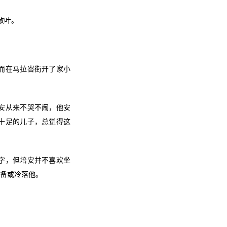
散叶。
而在马拉峇街开了家小
安从来不哭不闹，他安
十足的儿子，总觉得这
字，但培安并不喜欢坐
备或冷落他。