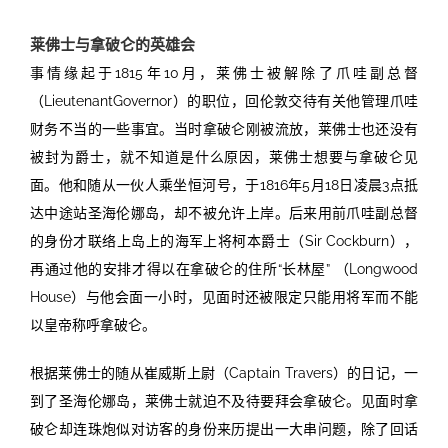
莱佛士与拿破仑的英雄会
事情缘起于
1815
年
10
月，
莱
佛士被解除了爪哇副总督
（
LieutenantGovernor
）的职位，回伦敦交待有关他管理爪哇
财务不当的一些事宜。当时拿破仑刚被流放，
莱
佛士也还没有
被封为爵士，就不知道是什么原因，莱佛士想要与拿破仑见
面。他和随从一伙人乘坐恒河号，于
1816
年
5
月
18
日凌晨
3
点抵
达中途站圣海伦娜岛，却不被允许上岸。后来用
前爪哇副总督
的身份才联络上岛上的海军上将柯本爵士（
Si
r Cockburn
），
再通过他的安排才得以在拿破仑的住所“长林屋”
（
Longwood
House
）与他会面一小时，见面时还被限定只能用将军而不能
以皇帝称呼拿破仑。
根据莱佛士的随从崔威斯上尉（
Captain Travers
）的日记，一
到了圣海伦娜岛，莱佛士就迫不及待要拜会拿破仑。见面时拿
破仑却连珠炮似对访客的身份来历提出一大串问题，除了回话