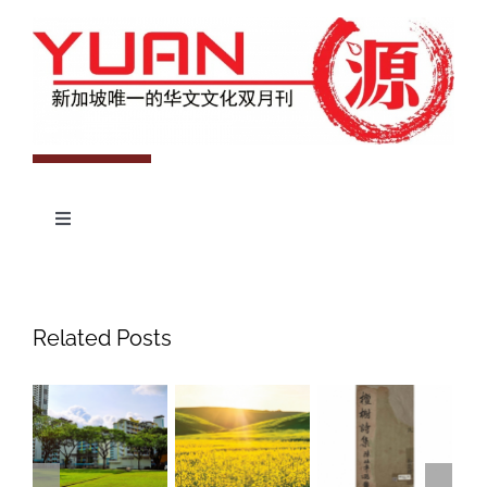
Toggle
Navigation
专题
杂志期数
人物
Related Posts
投稿
文化
往期杂志
关于我们
艺术
181期
征稿启事
登录
历史
180期
“本土文学”栏目征稿
《源》杂志简介