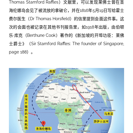
Thomas Stamford Raffles
）文献里，可以发现
莱
佛士曾在圣
海伦娜岛会见了被流放的拿破仑，并在
1816
年
5
月
19
日写给霍士
费尔医生（
Dr Thomas Horsfield
）的信里提到会面这件事。这
次的会面也被记录在其他书刊报告里，如
1918
年出版，由伯顿
乐·库克（
Berthune
Cook
）著作的《新加坡的开埠功臣：莱佛
士爵士》（
Sir Stamfo
rd Raffles: The founder of Singapore,
page 188
）。