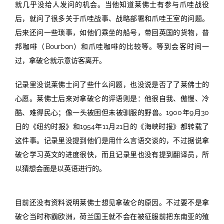
就几乎没给人发问的机会。当他知道莱佛士有参与爪哇战役
后，就问了很多关于爪哇战事、战略部署和爪哇王室的问题。
后来还问一些琐事，如他们乘坐的船号，带回英国的货物，普
邦咖啡（
Bourbon
）和爪哇咖啡的比较等。等到会客时间一
过，拿破仑就示意访客离开。
记录里没说莱佛士问了些什么问题，也没说是否了了莱佛士的
心愿。莱佛士后来对拿破仑的评语则是：他很自我、傲慢、冷
酷、难得民心；像一头被困但未被驯服的野兽。
1900
年
9
月
30
日的《纽约时报》和
1954
年
11
月
21
日的《海峡时报》都转载了
这件事。记录里没提到他们是用什么言语交谈的，不过据说拿
破仑学习英文的进度很快，而且记录里也没有提到翻译员，所
以猜想会面是以英语进行的。
目前还没有资料说明
莱
佛士想见拿破仑的原因。不过要不是拿
破仑当时称
霸欧洲，荷兰国王就不会在被征服前把东南亚的殖