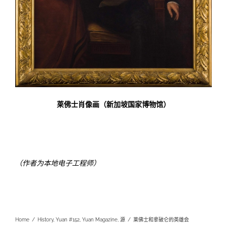
莱
佛士肖像画（新加坡国家博物馆）
space
（作者为本地电子工程师）
space
Home
/
History
,
Yuan #152
,
Yuan Magazine
,
源
/
莱佛士和拿破仑的英雄会