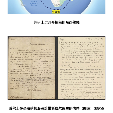
苏伊士运河开掘前的东西航线
莱
佛士在圣海伦娜岛写给霍斯费尔医生的信件（图源：国家图