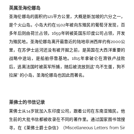
英属圣海伦娜岛
圣海伦娜岛的面积约
121
平方公里，大概是新加坡的六分之一，
是个火山岛。小岛大约在
1502
年被向东殖民的葡萄牙发现，百
多年后则由荷兰占领，
1659
年转被英国东印度公司
占领，开发
为殖民地。圣海伦娜岛离开最靠近的陆地非洲西岸约有
2000
公
里，在苏伊士运河还没有被开掘之前，是英国在大西洋重要的
战略中途站，是船舶停靠基地。
1815
年拿破仑在滑铁卢战败
后，逃离法国时被英军所捕，随后被流放到这“鸟不生蛋，狗不
拉屎”
的小岛，圣海伦娜岛也因此而著名。
space
莱
佛士的书信记录
莱
佛士从
14
岁就加入东印度公司，跟着公司在东南亚殖民。
他
生前的大批书信都被收录在不同的著作里。通过国家图书馆搜
寻，在《莱佛士爵士杂信》（
Miscellaneous Letters from Sir