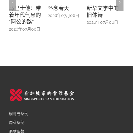
怀念春天
新华文学中的
螺钿留芳：碧
Yu
{username} | 退出
文学
179期
编委会
旧体诗
山亭贺仪镜框
Ma
2026年07月06日
中的百业记忆
#1
2026年07月06日
178期
联系我们
2026年07月06日
20
177期
规则与条例
隐私条例
退款条款