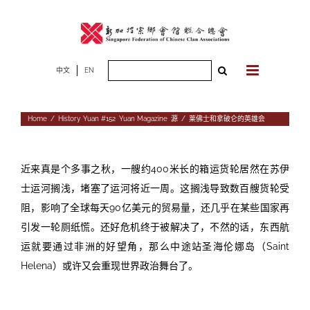
Skip
to
content
Search
中文
EN
for:
Home
/
History
,
Yuan #152
,
Yuan Magazine
,
源
/
莱佛士和拿破仑的英雄会
space
近
来真是个多事之秋，一艘约
400
米长的箱运货轮居然在苏伊
士运河搁浅，堵塞了运河将近一周。这搁浅导致数百艘货轮受
阻，影响了全球每天
90
亿美元的贸易量，还几乎在某些国家再
引发一轮厕纸慌。还好危机终于被解决了，不然的话，东西航
运就要通过非洲的好望角，那么中途站圣海伦娜岛（
Saint
Helena
）或许又会重现世界政治舞台了。
space