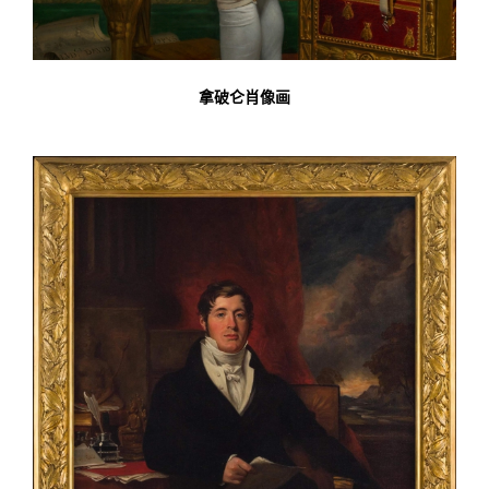
拿破仑肖像画