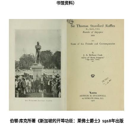
书馆资料）
伯顿·库克所著《新加坡的开埠功臣：莱佛士爵士》1918年出版