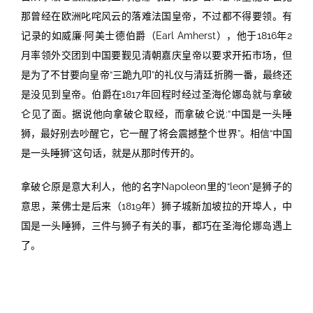
那曾经在欧洲叱咤风云的落难法国皇帝，不过都不得要领。有
记录的如威廉·阿美士德伯爵（
Earl Amherst
），他于
1816
年
2
月率领外交团到中国要觐见清朝嘉庆皇帝以要求开拓市场，但
是为了不甘要向皇帝“三跪九叩”的礼仪与清廷折腾一番，最终还
是没见到皇帝。伯爵在
1817
年回程时经过圣海伦娜岛就与拿破
仑见了面。据说他向拿破仑取经，而拿破仑说:“中国是一头睡
狮，最好别去吵醒它，它一醒了将会震撼整个世界”。相信“中国
是一头睡狮”这句话，就是从那时传开的。
拿破仑原是意大利人，他的名字
Napoleon
里的“
leon
”是狮子的
意思，莱佛士是后来（
1819
年）狮子城新加坡拉的开埠人，中
国是一头睡狮，三件与狮子有关的事，都巧在圣海伦娜岛遇上
了。