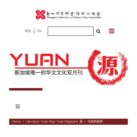
Skip
to
content
Search
中文
EN
for:
Toggle
Navigation
专题
Home
/
Literature
,
Yuan #151
,
Yuan Magazine
,
源
/
乌鸫的联想
杂志期数
人物