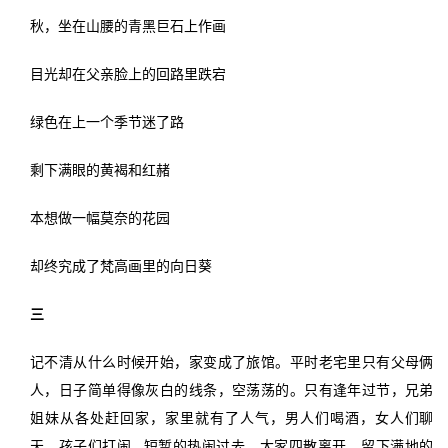
秋，坐在山腰的青黑巨石上作画
目光却在父亲脸上的回路里跌宕
绿色在上一个季节迷了路
剩下满眼的黄褐和红赭
本想做一幅莫奈的花园
却终究成了梵高画里的向日葵
三
记不清从什么时候开始，家变成了旅馆。平时老宅里只有父母俩
人，日子简单得像灰白的线条，空荡荡的。只有逢年过节，兄弟
姐妹从各处赶回家，家里就有了人气，男人们喝酒，女人们聊
天，孩子们打闹……短暂的热闹过去，大家四散离开，留下满地的