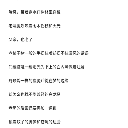
喘息，带着露水在树林里穿梭
老寒腿呼唤着枣木拐杖和火光
父亲，也老了
老柿子树一般的手捂住嘴却捂不住漏风的话语
门缝挤进一缕阳光为书上的白内障做着注解
丹顶鹤一样的瘦腿迁徙在梦的边缘
却怎么也找不到曾经的白龙马
老屋的后窗还要再加一道锁
锁着蚊子的脚步和苍蝇的翅膀