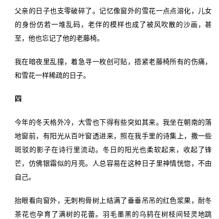
父亲的日子也支零破碎了。记忆像窗外的雪花一点点溶化，儿女
的身份仿若一堆乱码，老伴的模样也成了被风吹散的沙画，甚
至，他也忘记了他的老藤椅。
我在暗夜里乱撞，着急寻一枚创可贴，捂紧老藤椅所有的伤痛，
和雪花一样稀疏的日子。
四
今年的冬天格外冷，大雪也下得有些突如其来。我坐在朝南的落
地窗前，有阳光从百叶窗透进来，照在我手里的诗集上，撒一些
斑驳的影子在诗行里流动。冬日的阳光也柔软起来，收起了锋
芒，仿佛银霜似的月亮。人总容易在这种日子里神情恍惚，不由
自己。
抬眼看向窗外，无刺枸骨树上结满了垂垂吊吊的红色浆果，耐冬
茶花也孕育了满树的花蕾。羽毛墨黑的乌鸫在树枝间轻灵地跳