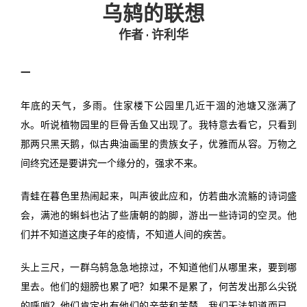
乌鸫的联想
投稿
文化
往期杂志
作者 · 许利华
关于我们
艺术
181期
征稿启事
一
登录
历史
180期
“本土文学”栏目征稿
《源》杂志简介
年底的天气，多雨。住家楼下公园里几近干涸的池塘又涨满了
水。听说植物园里的巨骨舌鱼又出现了。我特意去看它，只看到
{username} | 退出
文学
179期
编委会
那两只黑天鹅，似古典油画里的贵族女子，优雅而从容。万物之
间终究还是要讲究一个缘分的，强求不来。
178期
联系我们
青蛙在暮色里热闹起来，叫声彼此应和，仿若曲水流觞的诗词盛
177期
会，满池的蝌蚪也沾了些唐朝的韵脚，游出一些诗词的空灵。他
们并不知道这庚子年的疫情，不知道人间的疾苦。
头上三尺，一群乌鸫急急地掠过，不知道他们从哪里来，要到哪
里去。他们的翅膀也累了吧？如果不是累了，何苦发出那么尖锐
的呼哨？他们肯定也有他们的辛劳和苦楚，我们无法知道而已。