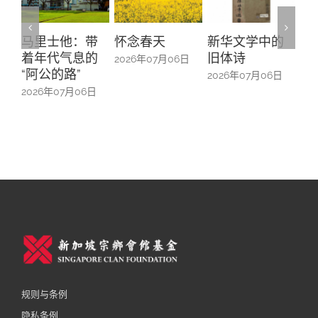
里士他：带
怀念春天
新华文学中的
螺钿留芳
年代气息的
旧体诗
山亭贺仪
2026年07月06日
阿公的路”
中的百业
2026年07月06日
26年07月06日
2026年07月
规则与条例
隐私条例