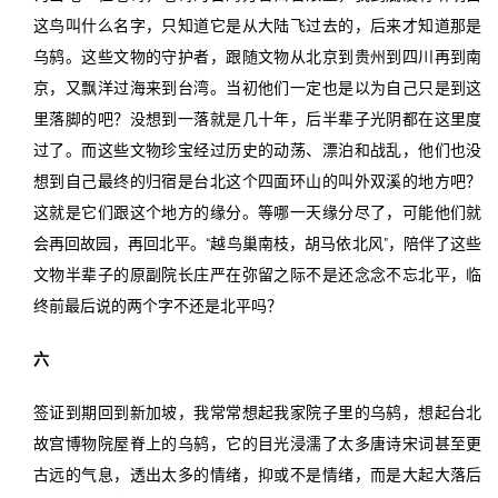
这鸟叫什么名字，只知道它是从大陆飞过去的，后来才知道那是
乌鸫。这些文物的守护者，跟随文物从北京到贵州到四川再到南
京，又飘洋过海来到台湾。当初他们一定也是以为自己只是到这
里落脚的吧？没想到一落就是几十年，后半辈子光阴都在这里度
过了。而这些文物珍宝经过历史的动荡、漂泊和战乱，他们也没
想到自己最终的归宿是台北这个四面环山的叫外双溪的地方吧？
这就是它们跟这个地方的缘分。等哪一天缘分尽了，可能他们就
会再回故园，再回北平。“越鸟巢南枝，胡马依北风”，陪伴了这些
文物半辈子的原副院长庄严在弥留之际不是还念念不忘北平，临
终前最后说的两个字不还是北平吗？
六
签证到期回到新加坡，我常常想起我家院子里的乌鸫，想起台北
故宫博物院屋脊上的乌鸫，它的目光浸濡了太多唐诗宋词甚至更
古远的气息，透出太多的情绪，抑或不是情绪，而是大起大落后