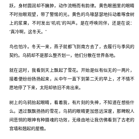
跃，身材圆润却不臃肿，动作流畅而有韵律。黄色眼圈里的眼睛
不时抬眼观望，带了警惕的光。黄色的鸟喙瑟瑟地抖动着啄食树
上的浆果，不时发出“叽叽”的叫声。是在呼唤同伴，还是在说：
“真冷啊，这冬天。”
鸟也怕冷。冬天一来，燕子就都飞到南方去了，去履行与季风的
契约。乌鸫却不是那么整齐划一，他们分散在世界各地。
就在这时，我看到天上飘起了雪花。开始是似有似无的一两片，
接着便纷纷扬扬起来，从中午一直下到第二天的早上，才不情不
愿地停了下来，太阳却依旧不肯出来。
树上的乌鸫抬起眼睛，看着我，有片刻的失神，不知道在想些什
么。透过飘飘扬扬的雪花，乌鸫的眼睛更加悠远深邃，那睥睨人
间悲悯的眼神有种摄魂的功效，无缘由地让我仿佛看到了古老的
宫墙和翘起的屋檐。