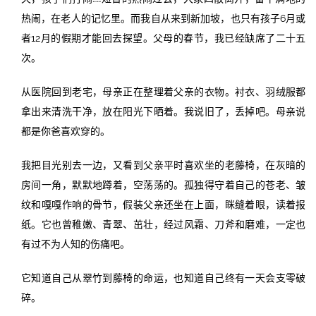
热闹，在老人的记忆里。而我自从来到新加坡，也只有孩子6月或
者12月的假期才能回去探望。父母的春节，我已经缺席了二十五
次。
从医院回到老宅，母亲正在整理着父亲的衣物。衬衣、羽绒服都
拿出来清洗干净，放在阳光下晒着。我说旧了，丢掉吧。母亲说
都是你爸喜欢穿的。
我把目光别去一边，又看到父亲平时喜欢坐的老藤椅，在灰暗的
房间一角，默默地蹲着，空荡荡的。孤独得守着自己的苍老、皱
纹和嘎嘎作响的骨节，假装父亲还坐在上面，眯缝着眼，读着报
纸。它也曾稚嫩、青翠、茁壮，经过风霜、刀斧和磨难，一定也
有过不为人知的伤痛吧。
它知道自己从翠竹到藤椅的命运，也知道自己终有一天会支零破
碎。