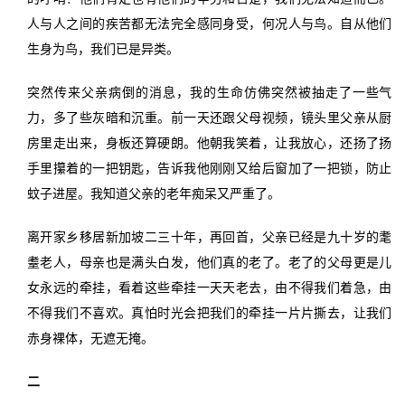
人与人之间的疾苦都无法完全感同身受，何况人与鸟。自从他们
生身为鸟，我们已是异类。
突然传来父亲病倒的消息，我的生命仿佛突然被抽走了一些气
力，多了些灰暗和沉重。前一天还跟父母视频，镜头里父亲从厨
房里走出来，身板还算硬朗。他朝我笑着，让我放心，还扬了扬
手里攥着的一把钥匙，告诉我他刚刚又给后窗加了一把锁，防止
蚊子进屋。我知道父亲的老年痴呆又严重了。
离开家乡移居新加坡二三十年，再回首，父亲已经是九十岁的耄
耋老人，母亲也是满头白发，他们真的老了。老了的父母更是儿
女永远的牵挂，看着这些牵挂一天天老去，由不得我们着急，由
不得我们不喜欢。真怕时光会把我们的牵挂一片片撕去，让我们
赤身裸体，无遮无掩。
二