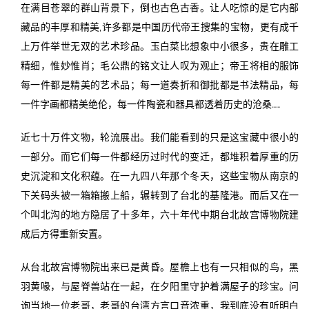
在满目苍翠的群山背景下，倒也古色古香。让人吃惊的是它内部
藏品的丰厚和精美,许多都是中国历代帝王搜集的宝物，更有成千
上万件举世无双的艺术珍品。玉白菜比想象中小很多，贵在雕工
精细，惟妙惟肖；毛公鼎的铭文让人叹为观止；帝王将相的服饰
每一件都是精美的艺术品；每一道奏折和御批都是书法精品，每
一件字画都精美绝伦，每一件陶瓷和器具都透着历史的沧桑……
近七十万件文物，轮流展出。我们能看到的只是这宝藏中很小的
一部分。而它们每一件都经历过时代的变迁，都堆积着厚重的历
史沉淀和文化积蕴。在一九四八年那个冬天，这些宝物从南京的
下关码头被一箱箱搬上船，辗转到了台北的基隆港。而后又在一
个叫北沟的地方隐居了十多年，六十年代中期台北故宫博物院建
成后方得重新安置。
从台北故宫博物院出来已是黄昏。屋檐上也有一只相似的鸟，黑
羽黄喙，与屋脊兽站在一起，在夕阳里守护着满屋子的珍宝。问
询当地一位老哥，老哥的台湾方言口音浓重，我到底没有听明白