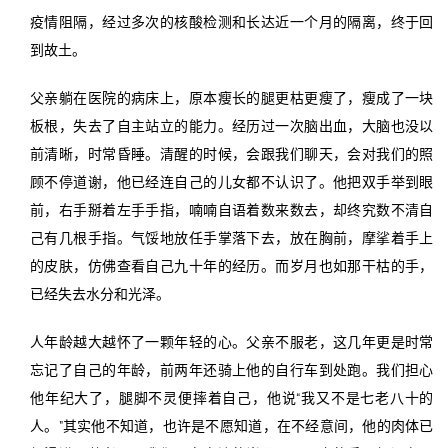
疫情阻隔，经过多次的核酸检测和长达近一个月的隔离，终于回
到故土。
父亲躺在医院的病床上，原本瘦长的腿更枯更瘦了，瘦成了一块
板根，失去了自主站立的能力。经历过一次脑出血，大脑也没以
前清晰，时常昏睡。清醒的时候，会跟我们聊天，会对我们的照
顾不停道谢，他已经连自己的儿女都不认识了。他把双手举到眼
前，右手掰着左手手指，喃喃自语着数来数去，却终究数不清自
己有几根手指。气馁地放任手掌落下去，放在胸前，摩挲着手上
的皮肤，仿佛查看自己九十年的经历。而岁月也如那干枯的手，
已经失去水分和光泽。
人年龄越大越怀了一颗年轻的心。父亲不服老，这几年更是时常
忘记了自己的年龄，前两年还骑上他的自行车到处跑。我们担心
他年纪大了，腿脚不灵便摔着自己，他说“我又不是七老八十的
人。”其实他不知道，也许是不愿知道，在不经意间，他的肉体已