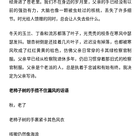
经滑进了苍老里。我们不在身边的岁月里，父亲的手已经没有以
前的强劲有力，大脑也像一颗被虫蛀过的核桃，丢失了许多细
节。时光给人馈赠的同时，总会让人失去些什么。
冬天的玉兰、丁香和流苏都落了叶子，光秃秃的枝条在寒风中瑟
瑟发抖。银杏树倒是还挂着几片叶子，迟迟没有掉落，也都被寒
风吹成了红红黄黄的枯色，仿佛父亲日常穿的卡其绿检察官制
服。父亲早已经从检察院退休多年，仍旧习惯穿着那旧式的检察
官制服。父亲是个老派的人，总是执着于忠诚和有始有终。我决
定为父亲写诗。
老柿子树的手捂不住漏风的话语
秋，老了
老柿子树的手裹紧卡其色风衣
咳嗽仍然像海浪