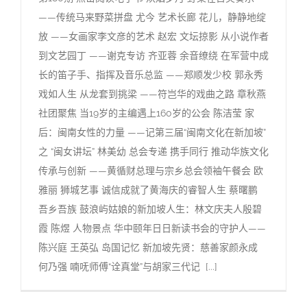
——传统马来野菜拼盘 尤今 艺术长廊 花儿，静静地绽
放 ——女画家李文彦的艺术 赵宏 文坛掠影 从小说作者
到文艺园丁 ——谢克专访 齐亚蓉 余音缭绕 在军营中成
长的笛子手、指挥及音乐总监 ——郑顺发少校 郭永秀
戏如人生 从龙套到挑梁 ——符岂华的戏曲之路 章秋燕
社团聚焦 当19岁的主编遇上160岁的公会 陈洁莹 家
后：闽南女性的力量 ——记第三届“闽南文化在新加坡”
之 “闽女讲坛” 林美幼 总会专递 携手同行 推动华族文化
传承与创新 ——黄循财总理与宗乡总会领袖午餐会 欧
雅丽 狮城艺事 诚信成就了黄海庆的睿智人生 蔡曙鹏
吾乡吾族 鼓浪屿姑娘的新加坡人生：林文庆夫人殷碧
霞 陈煜 人物景点 华中颐年日日新读书会的守护人——
陈兴庭 王英弘 岛国记忆 新加坡先贤：慈善家颜永成
何乃强 喃呒师傅“诠真堂”与胡家三代记 [...]