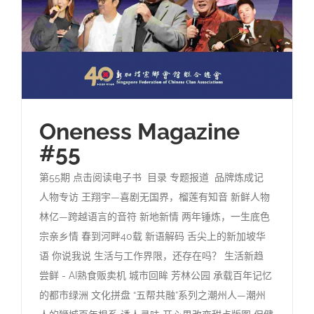
Oneness Magazine
#55
第55期 点击阅读电子书 目录 专题报道 品牌炼成记
人物专访 王翔宇—喜剧无国界，榴莲有知音 新鲜人物
林亿—跨越语言的音符 新地新情 两年锤炼，一生底色
宗亲乡情 春到河畔40载 新语解码 舌尖上的新加坡华
语 你说我说 生活与工作界限，还存在吗？ 生活新趋
尝鲜 - AI熟食贩卖机 城市回眸 芳林公园 承载百年记忆
的都市绿洲 文化拼盘 “五帮共融”系列之潮州人—潮州