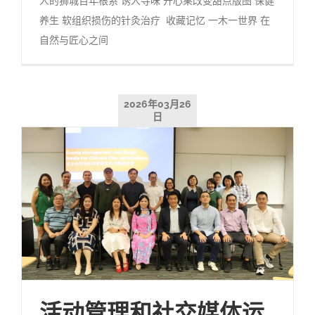
人的狮城百年根系 诱人寻味 开心果改变甜点版图 保健
养生 软组织损伤的针灸治疗 收藏记忆 一木一世界 在
自然与匠心之间
2026年03月26
日
活动管理和社交媒体运