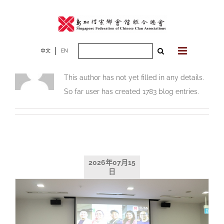
Skip
to
content
Search
中文
EN
About
User
for:
This author has not yet filled in any details.
So far user has created 1783 blog entries.
2026年07月15
日