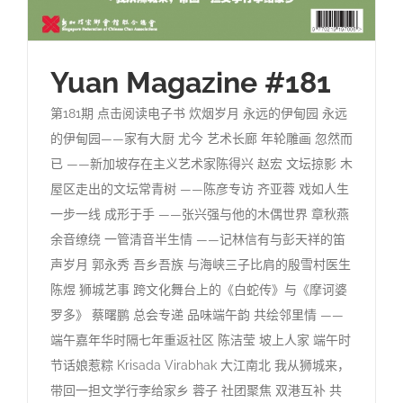
Yuan Magazine #181
第181期 点击阅读电子书 炊烟岁月 永远的伊甸园 永远
的伊甸园——家有大厨 尤今 艺术长廊 年轮雕画 忽然而
已 ——新加坡存在主义艺术家陈得兴 赵宏 文坛掠影 木
屋区走出的文坛常青树 ——陈彦专访 齐亚蓉 戏如人生
一步一线 成形于手 ——张兴强与他的木偶世界 章秋燕
余音缭绕 一管清音半生情 ——记林信有与彭天祥的笛
声岁月 郭永秀 吾乡吾族 与海峡三子比肩的殷雪村医生
陈煜 狮城艺事 跨文化舞台上的《白蛇传》与《摩诃婆
罗多》 蔡曙鹏 总会专递 品味端午韵 共绘邻里情 ——
端午嘉年华时隔七年重返社区 陈洁莹 坡上人家 端午时
节话娘惹粽 Krisada Virabhak 大江南北 我从狮城来，
带回一担文学行李给家乡 蓉子 社团聚焦 双港互补 共