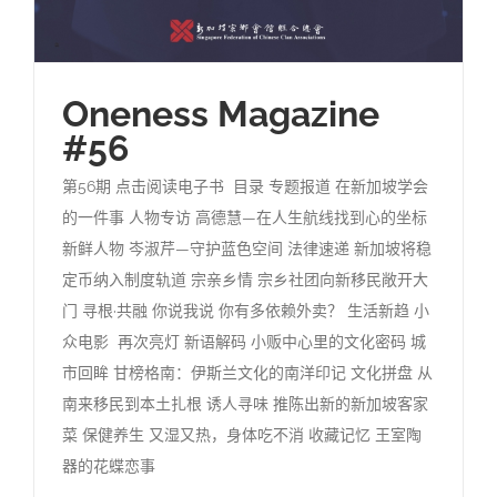
Oneness Magazine
#56
第56期 点击阅读电子书 目录 专题报道 在新加坡学会
的一件事 人物专访 高德慧—在人生航线找到心的坐标
新鲜人物 岑淑芹—守护蓝色空间 法律速递 新加坡将稳
定币纳入制度轨道 宗亲乡情 宗乡社团向新移民敞开大
门 寻根·共融 你说我说 你有多依赖外卖？ 生活新趋 小
众电影 再次亮灯 新语解码 小贩中心里的文化密码 城
市回眸 甘榜格南：伊斯兰文化的南洋印记 文化拼盘 从
南来移民到本土扎根 诱人寻味 推陈出新的新加坡客家
菜 保健养生 又湿又热，身体吃不消 收藏记忆 王室陶
器的花蝶恋事