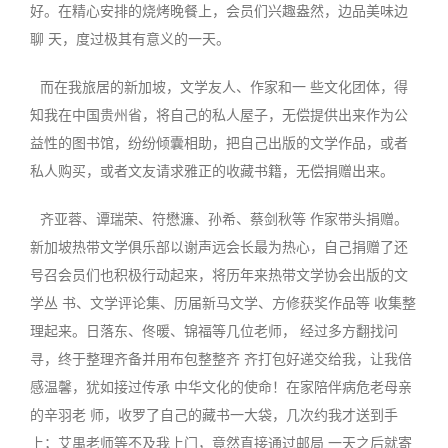
好。在精心安排的烧烤晚餐上，会员们兴趣盎然，边品美味边
聊 天，度过极其有意义的一天
。
而在我旅居的新加坡，文学友人、作家和一 些文化团体，得
知我在中国贵州省，将自己的私人屋子，无偿提供出来作为公
益性的图书馆，纷纷倾囊相助，把自己出版的文学作品，或者
私人购买，或者文友请求雅正的收藏书籍，无偿捐赠出来
。
齐亚蓉、谭瑞荣、符懋濂、孙希、蔡剑秋等 作家带头捐赠。
新加坡热带文学俱乐部以谢声远会长最为热心，自己捐赠了还
号召会员们也积
极
行动起来，将历年来热带文学协会出版的文
学丛 书、文学评论集、历届新马文学、方修获奖作品等 收集整
理起来。日落东、佟暖、锦福等几位老师， 经过多方翻找问
寻，终于整理齐备并用布包整整齐 齐打包好递交给我，让我倍
感温馨，犹如接过传承 中华文化的使命！在家陪伴病危老母亲
的辛羽老 师，收罗了自己的藏书一大袋，几次约我才送到手
上；艾禺老师等不及我上门，竟然直接通过邮局 一天之后就寄