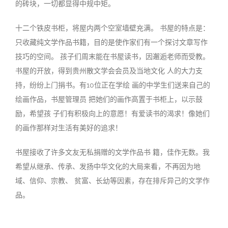
的砖块，一切都显得中规中矩
。
十二个铁皮书柜，将屋内两个空室墙壁充满。 书屋的特点是：
只收藏纯文学作品书籍，目的是使作家们有一个探讨文章写作
技巧的空间。 孩子们周末能在书屋读书，因邂逅老师而受教。
书屋的开放，得到贵州散文学会会员及当地文化 人的大力支
持，纷纷上门捐书。有10位正在学绘 画的中学生们送来自己的
绘画作品，书屋管理员 把她们的画作高置于书柜上，以示鼓
励，希望孩 子们有积极向上的意愿！有爱读书的渴求！像她们
的画作那样对生活有美好的追求！
书屋接收了许多文友无私捐赠的文学作品书 籍，佳作无数。我
希望从继承、传承、发扬中华文化的大局来看，不再因为地
域、信仰、宗教、 贫富、长幼等因素，存在排斥异己的文学作
品
。