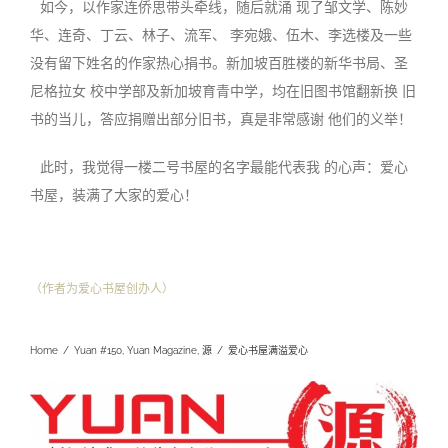
如今，以作家连侨思带头牵线，随后就涌 现了邹文学、陈妙
华、连奇、丁云、林子、流军、 李宛娥、伍木、李选楼及一些
没有留下姓名的作家热心捐书。新加坡百胜楼的新华书局、圣
尼格拉女 校中学部及新加坡育青中学，均在旧图书馆翻新换 旧
书的当儿，答应捐赠出部分旧书，真是非常感谢 他们的义举
！
此时，我觉得一楼二号书屋的名字最能代表我 的心声：爱心
书屋，装满了大家的爱心！
（作者为爱心书屋创办人
）
Home
/
Yuan #150
,
Yuan Magazine
,
源
/
爱心书屋满溢爱心