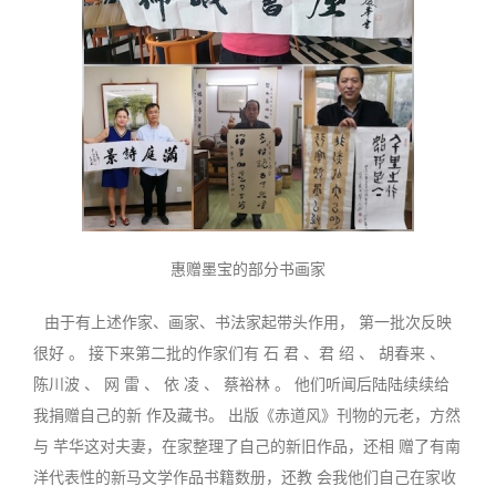
惠赠墨宝的部分书画家
由于有上述作家、画家、书法家起带
头
作用， 第一批次反映
很好 。 接下来第二批的作家们有 石 君 、君 绍 、 胡春来 、
陈川波 、 网 雷 、 依 凌 、 蔡裕林 。 他们听闻后陆陆续续给
我捐赠自己的新 作及藏书。 出版《赤道风》刊物的元老，方然
与 芊华这对夫妻，在家整理了自己的新旧作品，还相 赠了有南
洋代表性的新马文学作品书籍数册，还教 会我他们自己在家收