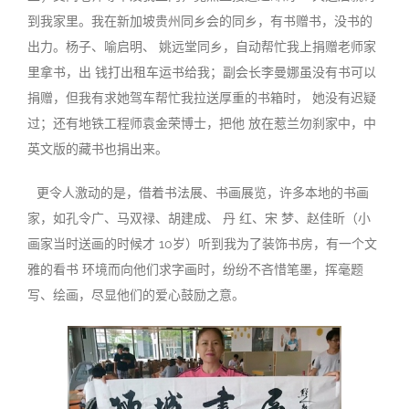
到我家里。我在新加坡贵州同乡会的同乡，有书赠书，没书的
出力。杨子、喻启明、 姚远堂同乡，自动帮忙我上捐赠老师家
里拿书，出 钱打出租车运书给我；副会长李曼娜虽没有书可以
捐赠，但我有求她驾车帮忙我拉送厚重的书箱时， 她没有迟疑
过；还有地铁工程师袁金荣博士，把他 放在惹兰勿刹家中，中
英文版的藏书也捐出来
。
更令人激动的是，借着书法展、书画展览，许多本地的书画
家，如孔令广、马双禄、胡建成、 丹 红、宋 梦、赵佳昕（小
画家当时送画的时候才 10岁）听到我为了装饰书房，有一个文
雅的看书 环境而向他们求字画时，纷纷不吝惜笔墨，挥毫题
写、绘画，尽显他们的爱心鼓励之意。