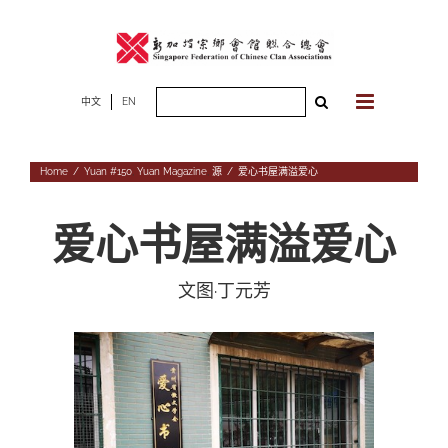
Skip
to
content
Search
中文
EN
for:
Home
/
Yuan #150
,
Yuan Magazine
,
源
/
爱心书屋满溢爱心
爱心书屋满溢爱心
文图·丁元
芳