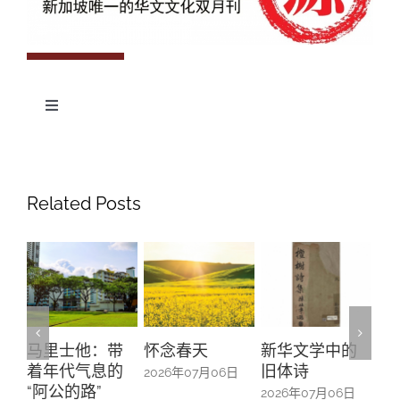
Toggle
Navigation
专题
杂志期数
人物
Related Posts
投稿
文化
往期杂志
关于我们
艺术
181期
征稿启事
登录
历史
180期
“本土文学”栏目征稿
《源》杂志简介
里士他：带
怀念春天
新华文学中的
螺钿留芳
{username} | 退出
文学
179期
编委会
年代气息的
旧体诗
山亭贺仪
2026年07月06日
阿公的路”
中的百业
2026年07月06日