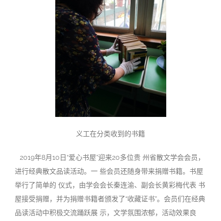
义工在分类收到的书
籍
2019年8月10日“爱心书屋”迎来20多位贵 州省散文学会会员，
进行经典散文品读活动。一 些会员还随身带来捐赠书籍。书屋
举行了简单的 仪式，由学会会长秦连渝、副会长黄彩梅代表 书
屋接受捐赠，并为捐赠书籍者颁发了“收藏证书”。会员们在经典
品读活动中积极交流踊跃展 示，文学氛围浓郁，活动效果良