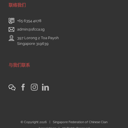
联络我们
+65 6354 4078
admin@sfcca.sg
397 Lorong 2 Toa Payoh
Singapore 319639
与我们联系
© Copyright
2026 | Singapore Federation of Chinese Clan