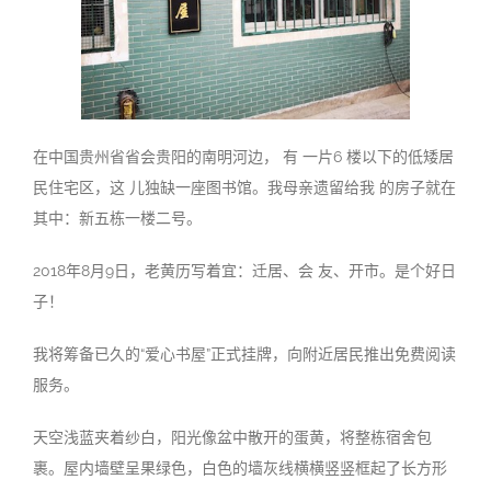
在中国贵州省省会贵阳的南明河边， 有 一片6 楼以下的低矮居
民住宅区，这 儿独缺一座图书馆。我母亲遗留给我 的房子就在
其中：新五栋一楼二号
。
2018年8月9日，老黄历写着宜：迁居、会 友、开市。是个好日
子
！
我将筹备已久的“爱心书屋”正式挂牌，向附近居民推出免费阅读
服务
。
天空浅蓝夹着纱白，阳光像盆中散开的蛋黄，将整栋宿舍包
裹。屋内墙壁呈果绿色，白色的墙灰线横横竖竖框起了长方形