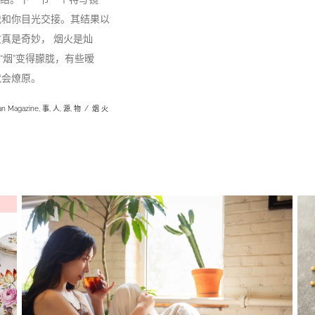
我和你目光交接。其结果以
中文真是奇妙， 烟火是灿
“烟”变得朦胧，有些暧
来就会燎原。
an Magazine
,
事
,
人
,
源
,
物
/
烟 火