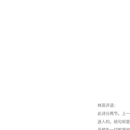
林高评语：
此诗分两节。上一
迷人的。结句却是
乎预告一切即将完