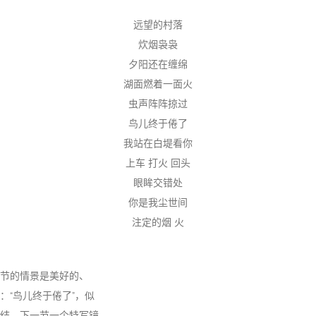
远望的村落
炊烟袅袅
夕阳还在缠绵
湖面燃着一面火
虫声阵阵掠过
鸟儿终于倦了
我站在白堤看你
上车 打火 回头
眼眸交错处
你是我尘世间
注定的烟 火
节的情景是美好的、
：“鸟儿终于倦了”，似
结。下一节一个特写镜