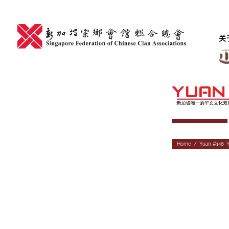
Skip
to
content
关
Home
/
Yuan #146
,