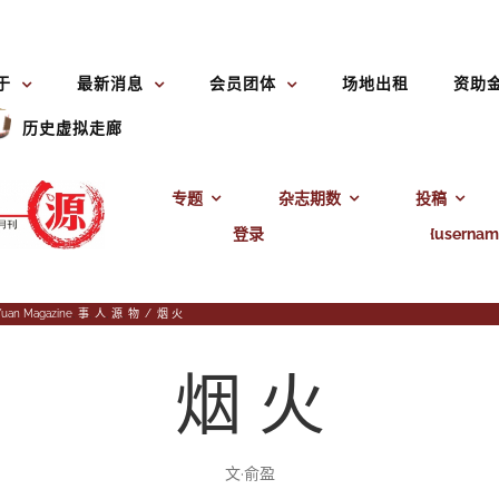
于
最新消息
会员团体
场地出租
资助
历史虚拟走廊
专题
杂志期数
投稿
登录
{usernam
Yuan Magazine
,
事
,
人
,
源
,
物
/
烟 火
烟 火
文·俞盈