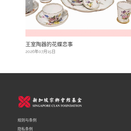
室陶器的花蝶恋事
又热又湿
6年07月15日
2026年07月1
规则与条例
隐私条例