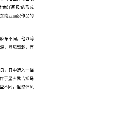
“南洋画风”的形成
创东南亚画家作品的
亚麻布不同。他以薄
淋漓，意境飘渺，有
精良，其中选入一幅
月作于星洲武吉知马
有些不同，但整体风