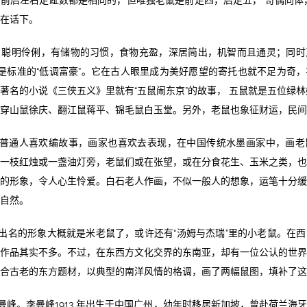
前后左右足趾数都是相同的，但唯独老鼠是前足四，后足五， 奇偶同体
在话下。
 聪明伶俐，有储物的习惯，食物充盈，深居简出，机智而且通灵；同时
 是标准的“低调富豪”。它在古人眼里成为美好愿望的寄托也就不足为奇
著名的小说《三侠五义》里就有“五鼠闹东京”的故事， 五鼠就是五位绿林
穿山鼠徐庆、翻江鼠蒋平、锦毛鼠白玉堂。另外，老鼠也象征财运，民间
普通人喜欢编故事，画家也喜欢去表现，在中国传统水墨画家中，画老
一枝红烛或一盏油灯旁，老鼠们或在张望，或在分食花生、玉米之类，
的形象，令人心生怜爱。白石老人作画，不似一般人的想象，运笔十分
自然。
出名的形象大概就是米老鼠了，或许还有“汤姆与杰瑞”里的小老鼠。在
作品其实不多。不过，在东西方文化交
界的东南亚，却有一位公认的世
合古老的东方题材，以典型的南洋风情的格调，画了两幅鼠图，填补了这
曼峰。李曼峰
1913
年出生于中国广州，幼年时移居新加坡，曾赴荷兰海牙