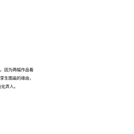
，因为两幅作品看
对孪生图画的缘由，
造化弄人
。