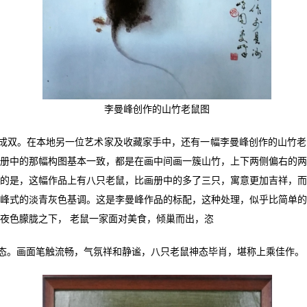
李曼峰创作的山竹老鼠图
成双。在本地另一位艺术家及收藏家手中，还有一幅李曼峰创作的山竹老
册中的那幅构图基本一致，都是在画中间画一簇山竹，上下两侧偏右的
的是，这幅作品上有八只老鼠，比画册中的多了三只，寓意更加吉祥，
峰式的淡青灰色基调。这是李曼峰作品的标配，这种处理，似乎比简单
夜色朦胧之下， 老鼠一家面对美食，倾巢而出，恣
态。画面笔触流畅，气氛祥和静谧，八只老鼠神态毕肖，堪称上乘佳作。