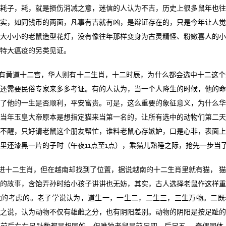
耗子，耗，就是损伤消减之意，迷信的人认为不吉，历史上很多鼠年也
实，如同钱币的两面，凡事有吉就有凶，是辩证存在的，只是今年让人
大小小的老鼠造型花灯，没有像往年那样变身为古灵精怪、粉嫩喜人的
特大瘟疫的另类见证。
有黄道十二宫，华人则有十二生肖，十二时辰，为什么都会选中十二这个
还需要民俗专家来多多考证。有的人认为，当一个人降生的时候，他的
了他的一生是否顺利，平安富贵。可是，这么重要的象征意义，为什么
当年玉皇大帝原本是想指定猫来当第一名的，让所有选中的动物们第二
不醒，只好请老鼠这个朋友帮忙，谁料老鼠心存嫉
妒，口是心非，表面
里还漆黑一片的子时（午夜
11
点至
1
点），乘猫儿熟睡之际，抢先一步当
进十二生肖，但在越南却找到了位置，据说越南的十二生肖里就有猫， 
的故事，含饴弄孙时给小孩子讲讲也无
妨，其实，古人选择老鼠作这样
业的考虑的。老子学说认为，道生一，一生二，二生三，三生万物。二既
之说，认为动物不仅有雄雌之分，也有阴阳差别。动物的阴阳是按足趾