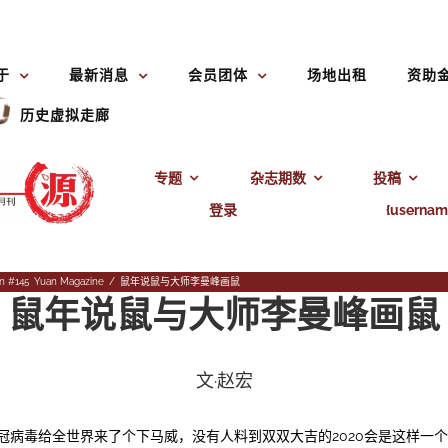
于
最新消息
会员团体
场地出租
资助
历史虚拟走廊
专题
杂志期数
投稿
登录
{usernam
n #145
,
Yuan Magazine
/
鼠年说鼠与大师李曼峰画鼠
鼠年说鼠与大师李曼峰画鼠
文·赵宏
冠病毒给全世界来了个下马威，没有人料到双双大吉的
2020
会是这样一