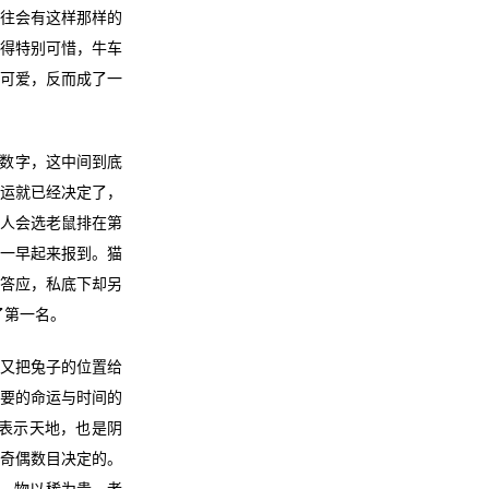
往往会有这样那样的
觉得特别可惜，牛车
小可爱，反而成了一
数字，这中间到底
命运就已经决定了，
华人会选老鼠排在第
天一早起来报到。猫
上答应，私底下却另
了第一名。
猫又把兔子的位置给
重要的命运与时间的
表示天地，也是阴
的奇偶数目决定的。