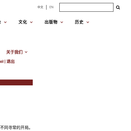
Search
中文
EN
for:
金
文化
出版物
历史
关于我们
e} | 退出
个不同寻常的开局。