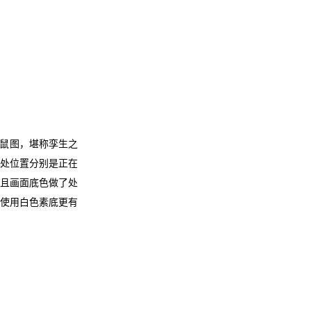
鼠图，堪称孪生之
两处位置分别是正在
而且画面底色做了处
的使用白色素底更有