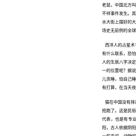
老鼠，中国北方叫
不祥事件发生。其
水大街上摆好的大
场史无前例的全球
西洋人的占星术
有什么联系，恐怕
人的生辰八字决定
一的位置呢？据说
儿贪睡，怕自己睡
有打算，在当天夜
猫在中国没有排
抢跑了。这是民俗
代表，也是有专
阳，古人依据阴阳