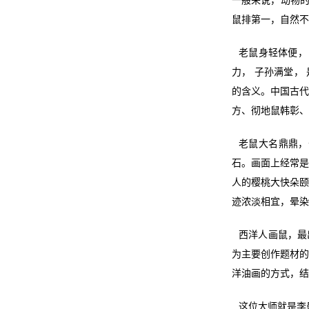
一般来说，动物的
鼠排第一，自然不
老鼠身轻体便，
力， 子孙满堂，
的含义。中国古代
方、彻地鼠韩彰、
老鼠大名鼎鼎，
石。画面上经常是
人的樱桃大快朵颐
迹浓淡相宜，
晕染
西洋人画鼠，最
为主要创作题材的
洋油画的方式，结
这位大师就是李