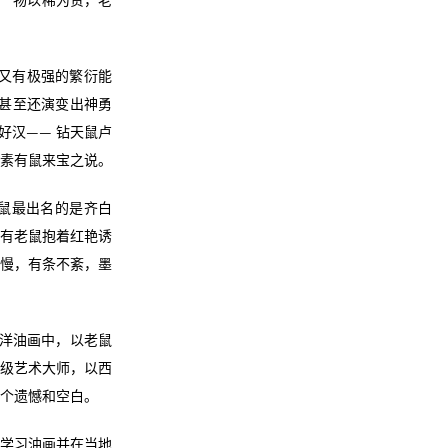
， 物以稀为贵，老
又有极强的繁衍能
，甚至还演变出神勇
好汉—— 钻天鼠卢
素有鼠来宝之说。
鼠最出名的是齐白
也有老鼠抱着红艳诱
缓慢，有条不紊，墨
西洋油画中，以老鼠
界级艺术大师，以西
个遗憾和空白。
学习油画并在当地