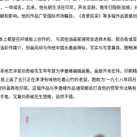
，一举成名。后来，他长期生活在印尼，声名显赫，晚年归隐新加坡，对
献和影响。他的作品广受国际市场瞩目，《峇里民采》等多幅作品曾屡
本上都是在纤维板上创作的， 与其他油画家通常会选择木板、胶合板或
油彩作媒介，但画风却与传统中国水墨画神似，写实与写意兼具，酣畅
 本地艺评家刘奇峻先生早年曾为李曼峰编辑画集。画册开本宏伟，印刷
底上画了五只正在津津有味地吃着山竹的老鼠，题款为“一九七八年四
时钤盖两枚印章。这幅作品与李曼峰作品通常都会打底色的惯常作法略
手笔，又兼刘奇峻先生慧眼，自然不错。