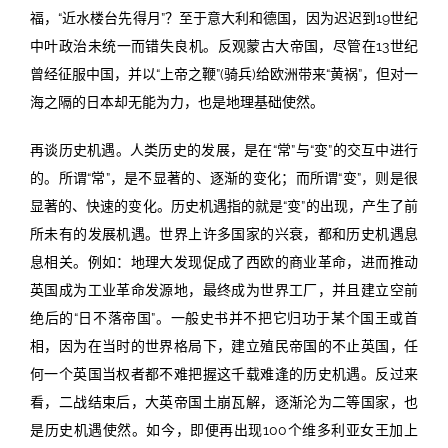
福，“近水楼台先得月”？至于意大利和德国，因为迟迟到19世纪
中叶政治未统一而错失良机。反观蒙古大帝国，尽管在13世纪
曾经征服中国，并以“上帝之鞭”(骑兵)给欧洲带来“黄祸”，但对一
海之隔的日本却无能为力，也是地理基础使然。
再谈历史机遇。人类历史的发展，是在“常”与“变”的交互中进行
的。所谓“常”，是不显著的、逐渐的变化；而所谓“变”，则是很
显著的、快速的变化。历史机遇指的就是“变”的出现，产生了前
所未有的发展机遇。世界上许多国家的兴衰，都和历史机遇息
息相关。例如：地理大发现促成了西欧的商业革命，进而推动
英国成为工业革命发源地，最终成为世界工厂，并且建立空前
绝后的“日不落帝国”。一般史书并不把它归功于某个国王或首
相，因为在当时的世界格局下，建立殖民帝国的不止英国，任
何一个英国当权者都不难把握这千载难逢的历史机遇。反过来
看，二战结束后，大英帝国土崩瓦解，逐渐沦为二等国家，也
是历史机遇使然。如今，即便再出现100个维多利亚女王加上