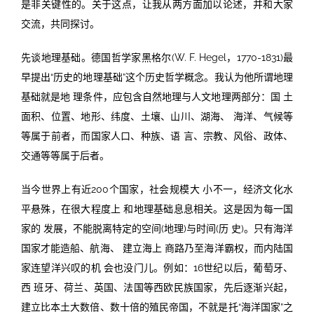
是非关键性的。关于这点，让我从两方面加以论述，并和大家
交流，共同探讨。
先谈地理基础。德国哲学家黑格尔(W. F. Hegel，1770-1831)最
早提出“历史的地理基础”这个历史哲学概念。我认为他所谓地理
基础就是地 理条件，应包含自然地理与人文地理两部分：国 土
面积、位置、地形、纬度、土壤、山川、湖海、 海洋、气候等
等属于前者，而国家人口、种族、语 言、宗教、风俗、政体、
交通等等属于后者。
当今世界上有近200个国家，社会规模大 小不一，经济文化水
平悬殊，在很大程度上 和地理基础息息相关。这是因为每一国
家的 发展，不能脱离特定的空间(地理)与时间(历 史)。只有海洋
国家才能造船、航海、 建立海上 商路乃至海洋霸权，而内陆国
家连望洋兴叹的机 会也没门儿。例如：16世纪以后，葡萄牙、
西 班牙、荷兰、英国、法国等西欧民族国家，先后逐渐兴起，
建立比本土大数倍、数十倍的殖民帝国，不就是托“海洋国家”之