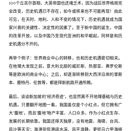
100个丘吉尔首相，大英帝国也还魂乏术，因为战后世界格局完
全改变，历史机遇已不存在，如今或将来也不可能再现！由此
可见，在天时、地利、人和不变的情况下，历史机遇就成为国
家兴衰的关键性、决定性的因素了。至于新中国的诞生，中国
的改革开放，以及中国乃至现代亚洲的和平崛起，同样是和历
史机遇分不开的。
再举个例子：世界商业中心的转移，也和历史机遇密切相关。
在地理大发现之前，意大利北部的威尼斯、热那亚、弗罗伦斯
等是欧洲的商业中心；之后，却逐渐转移到大西洋沿岸的里斯
本、鹿特丹、伦敦等，都是拜新航路开通所赐。
最后，谈谈新加坡的“经济奇迹”，也显然离不开地理基础与历史
机遇。只要翻开地图一看，我国虽仅是个小红点，但它拥有广
大“腹地”，而且“腹地”物产丰富、人口众多，作为小红点生存、
发展的长期依靠。我国还得天独厚，没有地震、海啸、台风、
风沙等天灾；海港非但港阔水深、风平浪静，更扼马六甲海峡