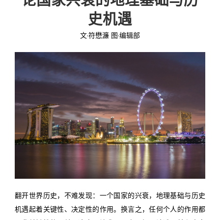
史机遇
投稿
文化
往期杂志
文·符懋濂 图·编辑部
关于我们
艺术
181期
征稿启事
登录
历史
180期
“本土文学”栏目征稿
《源》杂志简介
{username} | 退出
文学
179期
编委会
178期
联系我们
177期
翻开世界历史，不难发现：一个国家的兴衰，地理基础与历史
机遇起着关键性、决定性的作用。换言之，任何个人的作用都