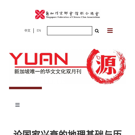
Skip
to
content
Search
中文
EN
for:
Toggle
Navigation
专题
论国家兴衰的地理基础与历
杂志期数
人物