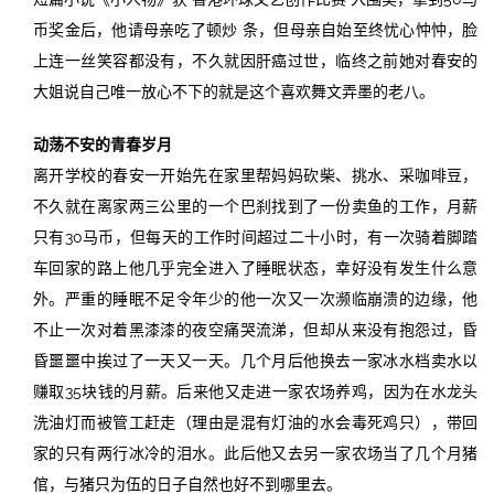
币奖金后，他请母亲吃了顿炒 条，但母亲自始至终忧心忡忡，脸
上连一丝笑容都没有，不久就因肝癌过世，临终之前她对春安的
大姐说自己唯一放心不下的就是这个喜欢舞文弄墨的老八。
动荡不安的青春岁月
离开学校的春安一开始先在家里帮妈妈砍柴、挑水、采咖啡豆，
不久就在离家两三公里的一个巴刹找到了一份卖鱼的工作，月薪
只有30马币，但每天的工作时间超过二十小时，有一次骑着脚踏
车回家的路上他几乎完全进入了睡眠状态，幸好没有发生什么意
外。严重的睡眠不足令年少的他一次又一次濒临崩溃的边缘，他
不止一次对着黑漆漆的夜空痛哭流涕，但却从来没有抱怨过，昏
昏噩噩中挨过了一天又一天。几个月后他换去一家冰水档卖水以
赚取35块钱的月薪。后来他又走进一家农场养鸡，因为在水龙头
洗油灯而被管工赶走（理由是混有灯油的水会毒死鸡只），带回
家的只有两行冰冷的泪水。此后他又去另一家农场当了几个月猪
倌，与猪只为伍的日子自然也好不到哪里去。