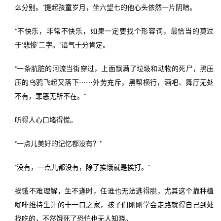
么分别。”提起孩童岁月，坐六望七的他心头依然一片阴暗。
“不快乐，非常不快乐，如果一定要找个形容词，最恰当的莫过
于‘悲惨’二字。”语气十分肯定。
“一条肮脏的河流当街穿过，上面飘满了垃圾和动物的死尸，黑压
压的乌鸦飞起又落下⋯⋯外劳充斥，黑帮横行，酒吧、舞厅无处
不有，罪恶无所不在。”
听得人心口堵得慌。
“一点儿美好的记忆都没有？”
“没有，一点儿都没有，除了挨饿就是挨打。”
挨饿不难理解，生不逢时，任谁也无法逃得脱，尤其这个靠种植
咖啡维持生计的十一口之家，孩子们刚刚学会走路就得自己到处
找吃的，不然饿死了恐怕也无人知晓。