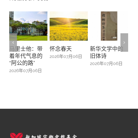
带
怀念春天
新华文学中的
螺钿留芳：碧
Y
的
旧体诗
山亭贺仪镜框
M
2026年07月06日
中的百业记忆
#
2026年07月06日
6日
2026年07月06日
2