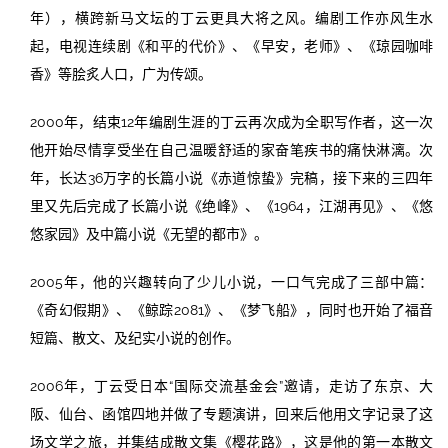
年），横跨新马文坛的丁云更具大将之风。编剧工作亦风生水
起，电视连续剧《和平的代价》、《早安，老师》、《琼园咖啡
香》等脍炙人口，广为传颂。
2000年，结束12年编剧生涯的丁云再次成为全职写作者，这一次
他开始尽情享受坐在自己温暖舒适的家奋笔疾书的痛快淋漓。次
年，长达36万字的长篇小说《赤道惊蛰》完稿，接下来的三四年
里又先后完成了长篇小说《绝峰》、《1964，江湖再见》、《悠
悠家园》及中篇小说《无望的都市》。
2005年，他的兴趣转向了少儿小说，一口气完成了三部中篇：
《奇幻假期》、《鲸踪2081》、《梦飞船》，同时也开始了福音
短篇、散文、及纪实小说的创作。
2006年，丁云受日本“国际交流基金会”邀请，走访了东京、大
阪、仙台、函馆四地并做了专题演讲，回来后他用文字记录了这
场文学之旅，并集结成散文集《樱花路》，这是他的第一本散文