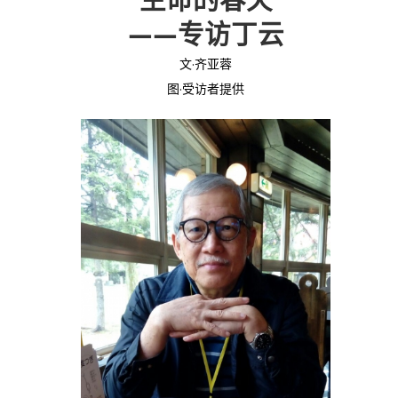
——专访丁云
投稿
文化
往期杂志
文·齐亚蓉
关于我们
艺术
181期
征稿启事
图·受访者提供
登录
历史
180期
“本土文学”栏目征稿
《源》杂志简介
{username} | 退出
文学
179期
编委会
178期
联系我们
177期