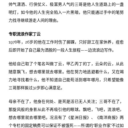
帅气潇洒、行侠仗义、极富男人气的三哥是他人生道路上的一盏
明灯，如今他的人生完全陷入一片黑暗，他只能通过手中的笔努
力找寻继续游走人间的理由。
专职流浪作家丁云
1978年，26岁的他在工作时伤了脚踝，只好辞工在家休养，痊愈
后即开始了自己最为洒脱的一段人生旅程——边流浪边写作。
他给自己取了个笔名叫做丁云，甲乙丙丁的丁，云朵的云，从此
随意飘飞，想去哪里就去哪里。他在努力地逃避着什么，又在竭
力地寻找着什么，他不知道自己能苟活到哪年哪月，只希望能像
三哥那样挨过32岁即心满意足。
母亲不在了，他身在何处、是死是活已无人关注；三哥不在了，
那旋风般的身影从此不再吸引他的眼球。飘吧，飞吧，流浪吧，
想去哪里就去哪里吧。况且有了《星洲日报》、《南洋商报》两
个专栏的固定稿费可以保证不被饿死——所谓的“职业作家”不过如