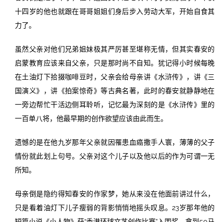
十四岁的他也就跟在哥哥姐姐们身后步入劳动大军，开始自食其
力了。
虽然父亲对他们兄弟姐妹极其严厉甚至堪称无情，但其实春安的
启蒙教育应该来自父亲，只是那时尚不自知。犹记得小时候每晚
在土油灯下拾掇咖啡豆时，父亲会给母亲讲《水浒传》，讲《三
国演义》，讲《拍案惊奇》等古典名著，此时的春安就静静地在
一旁边帮忙干活边侧耳聆听，记忆最为深刻的是《水浒传》里的
一百单八将，他最早期的创作欲望应该由此而生。
遗憾的是在他九岁那年父亲就因罹患血癌撒手人寰，薄薄的父子
情份就此划上句号。父亲对这个儿子以及他以后的作为可谓一无
所知。
母亲倒是隐约得知春安的作家梦，她从来没在他面前讲过什么，
只是看着油灯下儿子瘦弱的背影悄悄地摇头叹息。23岁那年他的
短篇小说《小人物》获“香港环球文艺创作比赛”入围奖，拿到50马