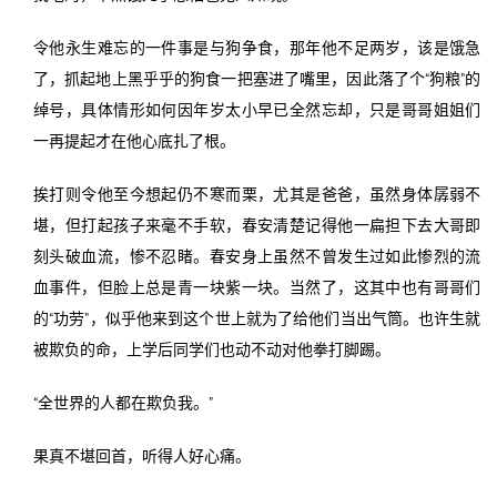
令他永生难忘的一件事是与狗争食，那年他不足两岁，该是饿急
了，抓起地上黑乎乎的狗食一把塞进了嘴里，因此落了个“狗粮”的
绰号，具体情形如何因年岁太小早已全然忘却，只是哥哥姐姐们
一再提起才在他心底扎了根。
挨打则令他至今想起仍不寒而栗，尤其是爸爸，虽然身体孱弱不
堪，但打起孩子来毫不手软，春安清楚记得他一扁担下去大哥即
刻头破血流，惨不忍睹。春安身上虽然不曾发生过如此惨烈的流
血事件，但脸上总是青一块紫一块。当然了，这其中也有哥哥们
的“功劳”，似乎他来到这个世上就为了给他们当出气筒。也许生就
被欺负的命，上学后同学们也动不动对他拳打脚踢。
“全世界的人都在欺负我。”
果真不堪回首，听得人好心痛。