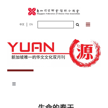
Skip
to
content
Search
中文
EN
for:
Toggle
Navigation
专题
生命的春天
杂志期数
人物