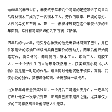
1968年的春节过后，春安终于踩着几个哥哥的足迹踏进了乌鲁冷
岳森林锯木厂成为了一名锯木工人。劳作的艰辛、环境的恶劣、
人性的卑劣甚至流血、死亡⋯⋯赤裸裸展现在这个年仅16岁的少
年面前，幸好有哥哥姐姐们丢下的“闲书”陪伴。
四年后的1972年，饱受身心摧残的他走出森林回到了巴生，并在
住家附近的炼油厂继续出卖自己廉价的劳动力。两年后他开始提
笔写作，卖鱼虾的、养鸡鸭的，锯木工人、炼油工人、割胶工
人，一个个活生生的人物形象跃然纸上，获奖短篇小说《小人
物》就是这一时期的作品。与此同时他也沉迷于侦探，言情、武
侠小说的创作，梦想着像琼瑶、金庸那样一举成名。
23岁那年母亲患肝癌过世，一个月后三哥遇火灾身亡，一连串的
打击让他第一次意识到死亡距离自己原来咫尺之遥，尤其年仅32
岁的三哥猝然离世让他深感人生无常。