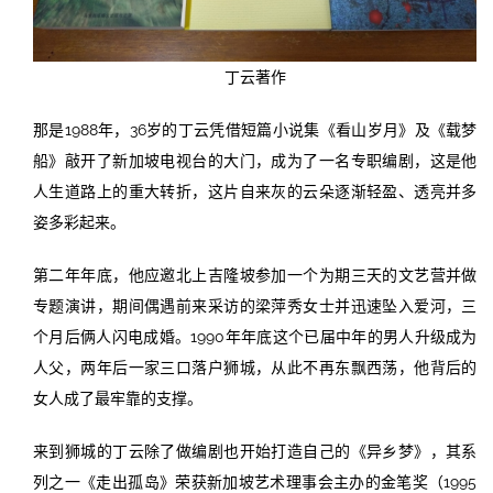
丁云著作
那是1988年，36岁的丁云凭借短篇小说集《看山岁月》及《载梦
船》敲开了新加坡电视台的大门，成为了一名专职编剧，这是他
人生道路上的重大转折，这片自来灰的云朵逐渐轻盈、透亮并多
姿多彩起来。
第二年年底，他应邀北上吉隆坡参加一个为期三天的文艺营并做
专题演讲，期间偶遇前来采访的梁萍秀女士并迅速坠入爱河，三
个月后俩人闪电成婚。1990年年底这个已届中年的男人升级成为
人父，两年后一家三口落户狮城，从此不再东飘西荡，他背后的
女人成了最牢靠的支撑。
来到狮城的丁云除了做编剧也开始打造自己的《异乡梦》，其系
列之一《走出孤岛》荣获新加坡艺术理事会主办的金笔奖（1995