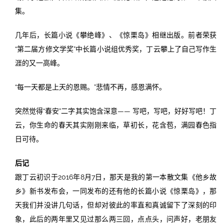
集。
几年后，长篇小说《攀绝峰》、《惊栗岛》相继出版。前者荣获
“第二届方修文学奖”中长篇小说组优秀奖，丁云攀上了自己写作生
涯的又一高峰。
“每一天都是上天的恩赐。”悲情不再，感恩满怀。
突然觉得“春安”二字其实饱含深意—— 写吧，写吧，好好写吧！丁
云，你生命的春天其实刚刚来临，草初长，花含苞，满园春色指
日可待。
后记
跟丁云初识于2016年8月7日，那天是我的第一本散文集《他乡故
乡》新书发布会，一同发布的还有他的长篇小说《惊栗岛》，那
天我们并没讲几句话，但却对彼此的率直和真诚留下了深刻的印
象，此后的两年里又见过那么两三回，点点头，问声好，老朋友