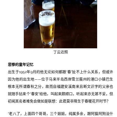
丁云近照
悲惨的童年记忆
出生于1952年9月的他无论如何都跟“春”扯不上什么关系，但或许
因为他的出生地——位于马来半岛西岸雪兰莪州的港口小镇巴生
根本无所谓春秋之分，故而自福建安溪南来且断文识字的父亲也
就随手拈来个“春安”给他，叫起来颇顺口，听起来亦无甚不妥，但
初闻其名者难免会做如是联想：此君莫非降生于春暖花开时节？
“老八了，上面四个哥哥，三个姐姐，纯属多余，跟阿猫阿狗没什