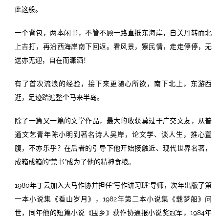
此这般。
一个背包，两本闲书，不管不顾一路直抵东海岸，自关丹转而北
上吉打，再沿西海岸南下回返。看风景，察民情，走走停停，无
送亦无迎，自在而潇洒！
有了首次流浪的经验，接下来更随心所欲，南下北上，东游西
逛，足迹踏遍整个马来半岛。
除了一篇又一篇的文学作品，最大的收获莫过于广交文友，从普
通文艺青年陈小明到著名诗人吴岸，论文学、谈人生，推心置
腹，不亦乐乎？在后者的引导下他开始接触近、现代世界名著，
成箱成箱的“禁书”成为了他的精神食粮。
1980年丁云加入大马作协并担任“写作讲习班”导师，次年出版了第
一本小说集《看山岁月》，1982年第二本小说集《载梦船》问
世，同年他的短篇小说《围乡》获作协通报小说奖冠军，1984年