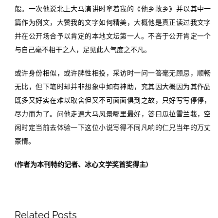
般。一次他说北上大马演讲时拿着我的《他乡故乡》并以其中一
篇作为例文，大赞我的文字如何精美，大概他是真正读过我文字
并在公开场合予以肯定的本地文坛第一人。不吝于公开肯定一个
与自己毫不相干之人，足见此人气度之不凡。
或许身份相似，或许脾性相投，采访时一问一答毫无顾忌，顺畅
无比，但下笔时却并非想象中如有神助，究其因大概因为其作品
既多又好实在难以取舍但又不可面面俱到之故，只好写写停停，
尽力而为了。问他走遍大马风景哪里最好，答曰瓜拉雪兰莪，空
闲时定当前去体验一下这位小说写得不同凡响的仁兄当年的万丈
豪情。
(作者为本刊特约记者、冰心文学奖首奖得主)
Related Posts