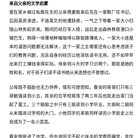
来自父亲的文学启蒙
曾在家乡做过私塾先生的父亲携妻南来后先在一家鞋厂任书记，
后因英资渗透，不谙英文的他遭辞退，一气之下带着一家大小归
隐山林务起农来。期间历经日军入侵，战后走出森林移居港口小
镇巴生，购得一块薄地种植咖啡以换取微薄收入，一家大小连基
本的温饱问题都无法解决，这个一家之主哪里还有心思考虑孩子
们的教育问题，况且自身的经历让他深信读书无用，还不如早早
出来打工赚钱来得实际。母亲则斗大的字只识两个，那就是她的
姓和名，对于孩子们读不读书她从来连想也不曾想过。
父母既不鼓励也无力供养，情形可想而知。春安的哥哥们只有三
哥勉强读到小五，其余的在学校晃荡了两三年后也就走出家门当
起了童工。三个姐姐之中只有三姐读到小学毕业，大姐和二姐则
从未踏进过学校的大门，小他四岁的弟弟同样读完小学就走上社
会成为了一名小混混。
春安倒是进了中学，但中途因交不起七块半的学费而辍学，年仅