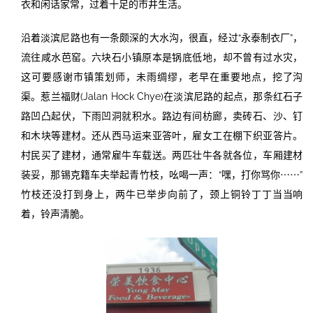
衣和闲话家常，过着十足的市井生活。
沿着淡滨尼路也有一条颇深的大水沟，很直，经过“永泰制衣厂”，
流往咸水芭窑。六块石小镇原本是锅底低地，却不曾有过水灾，
这可要感谢市镇策划师，未雨绸缪，老早在重要地点，挖了沟
渠。惹兰福财(Jalan Hock Chye)在淡滨尼路的起点，那条红石子
路凹凸起伏，下雨凹洞就积水。路边有间枋廊，卖砖石、沙、钉
和木块等建材。还从西马运来亚答叶，雇女工在棚下织亚答片。
村民买了建材，通常雇牛车载送。两匹壮牛各就各位，车厢建材
装妥，那锡克籍车夫举起青竹枝，吆喝一声：“嘿，打你骂你⋯⋯”
竹枝还没打到身上，两牛已举步向前了，颈上铜铃丁丁当当响
着，铃声清脆。