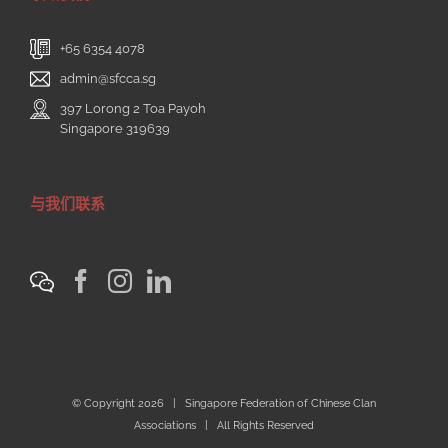
+65 6354 4078
admin@sfcca.sg
397 Lorong 2 Toa Payoh
Singapore 319639
与我们联系
© Copyright
2026 | Singapore Federation of Chinese Clan
Associations | All Rights Reserved