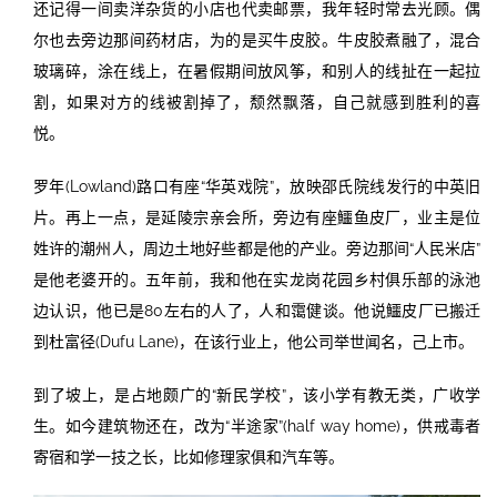
还记得一间卖洋杂货的小店也代卖邮票，我年轻时常去光顾。偶
尔也去旁边那间药材店，为的是买牛皮胶。牛皮胶煮融了，混合
玻璃碎，涂在线上，在暑假期间放风筝，和别人的线扯在一起拉
割，如果对方的线被割掉了，颓然飘落，自己就感到胜利的喜
悦。
罗年(Lowland)路口有座“华英戏院”，放映邵氏院线发行的中英旧
片。再上一点，是延陵宗亲会所，旁边有座鱷鱼皮厂，业主是位
姓许的潮州人，周边土地好些都是他的产业。旁边那间“人民米店”
是他老婆开的。五年前，我和他在实龙岗花园乡村俱乐部的泳池
边认识，他已是80左右的人了，人和霭健谈。他说鱷皮厂已搬迁
到杜富径(Dufu Lane)，在该行业上，他公司举世闻名，己上市。
到了坡上，是占地颇广的“新民学校”，该小学有教无类，广收学
生。如今建筑物还在，改为“半途家”(half way home)，供戒毒者
寄宿和学一技之长，比如修理家俱和汽车等。