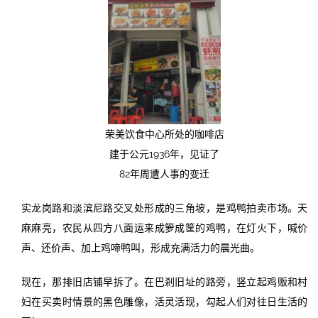
荣美饮食中心所处的咖啡店
建于公元1936年，见证了
82年周遭人事的变迁
实龙岗路和淡滨尼路交叉处形成的三角坡，是鸡鸭拍卖市场。天
麻麻亮，农民从四方八面运来成箩成筐的鸡鸭，在灯火下，喊价
声、还价声、加上鸡啼鸭叫，形成充满活力的晨光曲。
现在，那排旧店铺早拆了。在巴剎旧址的路旁，竖立起鸡贩和村
妇在买卖时情景的黑色雕像，活灵活现，勾起人们对往日生活的