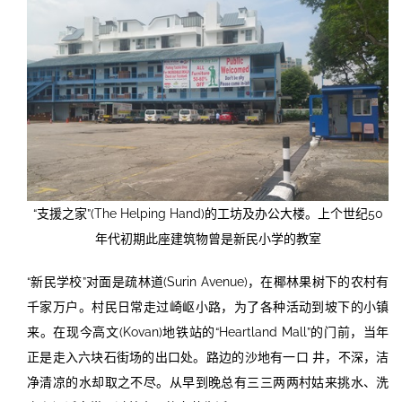
“支援之家”(The Helping Hand)的工坊及办公大楼。上个世纪50
年代初期此座建筑物曾是新民小学的教室
“新民学校”对面是疏林道(Surin Avenue)，在椰林果树下的农村有
千家万户。村民日常走过崎岖小路，为了各种活动到坡下的小镇
来。在现今高文(Kovan)地铁站的“Heartland Mall”的门前，当年
正是走入六块石街场的出口处。路边的沙地有一口 井，不深，洁
净清凉的水却取之不尽。从早到晚总有三三两两村姑来挑水、洗