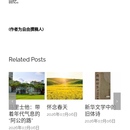
回忆。
(作者为自由撰稿人)
Related Posts
马里士他：带
怀念春天
新华文学中的
螺钿
着年代气息的
旧体诗
山亭
2026年07月06日
“阿公的路”
中的
2026年07月06日
2026年07月06日
2026