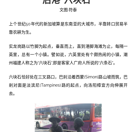
文图·符泰
投稿
文化
往期杂志
上个世纪50年代的新加坡算是东南亚的大城市，半靠转口贸易半
关于我们
艺术
181期
征稿启事
靠农耕为生。
登录
历史
180期
“本土文学”栏目征稿
《源》杂志简介
实龙岗路以竹脚为起点，垂直而上，直到港脚海滩为止，每隔一
英里，总有一个小镇。譬如说，六英里处有个颇热闹的小镇，潮
{username} | 退出
文学
179期
编委会
州福建人称之为“六块石”,即是客家人广府人所说的“六条石”。
178期
联系我们
六块石恰好处在三叉路口，巴刹沿着西蒙(Simon)路山坡而筑，巴
剎对面是淡滨尼(Tampines)路的起点，向洛阳樟宜方向伸展开
177期
去。