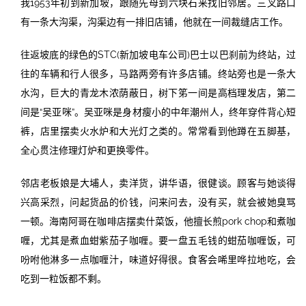
我1953年初到新加坡，跟随先母到六块石来找旧邻居。三叉路口
有一条大沟渠，沟渠边有一排旧店铺，他就在一间裁缝店工作。
往返坡底的绿色的STC(新加坡电车公司)巴士以巴刹前为终站，过
往的车辆和行人很多，马路两旁有许多店铺。终站旁也是一条大
水沟，巨大的青龙木浓荫蔽日，树下笫一间是高档理发店，第二
间是“吴亚咪”。吴亚咪是身材瘦小的中年潮州人，终年穿件背心短
裤，店里摆卖火水炉和大光灯之类的。常常看到他蹲在五脚基，
全心贯注修理灯炉和更换零件。
邻店老板娘是大埔人，卖洋货，讲华语，很健谈。顾客与她谈得
兴高采烈，问起货品的价钱，问来问去，没有买，就会被她臭骂
一顿。海南阿哥在咖啡店摆卖什菜饭，他擅长煎pork chop和煮咖
喱，尤其是煮血蚶紫茄子咖喱。要一盘五毛钱的蚶茄咖喱饭，可
吩咐他淋多一点咖喱汁，味道好得很。食客会唏里哗拉地吃，会
吃到一粒饭都不剩。