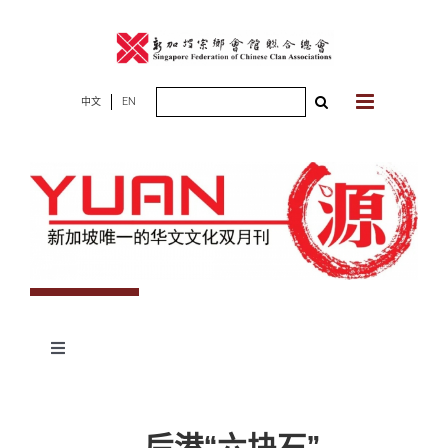
Skip
to
content
Search
中文
EN
for:
Toggle
Navigation
专题
后港
“六块石”
杂志期数
人物