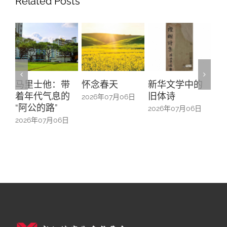
Related Posts
他：带
怀念春天
新华文学中的
螺钿留芳：碧
气息的
旧体诗
山亭贺仪镜框
2026年07月06日
路”
中的百业记忆
2026年07月06日
7月06日
2026年07月06日