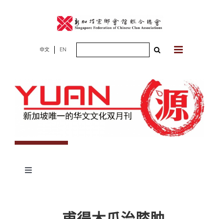
Skip
to
content
Search
中文
EN
for:
Toggle
Navigation
专题
甫得木瓜治膝肿
杂志期数
人物