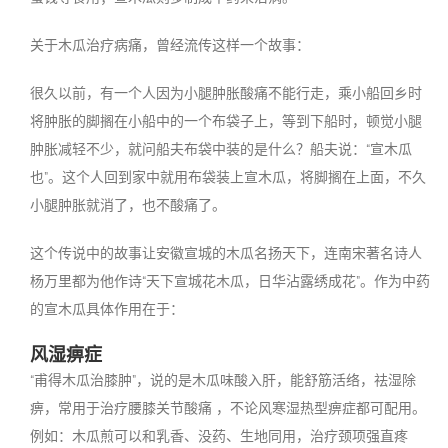
关于木瓜治疗病痛，曾经流传这样一个故事：
很久以前，有一个人因为小腿肿胀酸痛不能行走，乘小船回乡时
将肿胀的脚搁在小船中的一个布袋子上，等到下船时，顿觉小腿
肿胀减轻不少，就问船夫布袋中装的是什么？船夫说：“宣木瓜
也”。这个人回到家中就用布袋装上宣木瓜，将脚搁在上面，不久
小腿肿胀就消了，也不酸痛了。
这个传说中的故事让安徽宣城的木瓜名扬天下，连南宋著名诗人
杨万里都为他作诗“天下宣城花木瓜，日华沾露绣成花”。作为中药
的宣木瓜具体作用在于：
风湿痹症
“甫得木瓜治膝肿”，说的是木瓜味酸入肝，能舒筋活络，祛湿除
痹，常用于治疗腰膝关节酸痛 ，不论风寒湿热型痹症都可配用。
例如：木瓜煎可以和乳香、没药、生地同用，治疗颈项强直疼