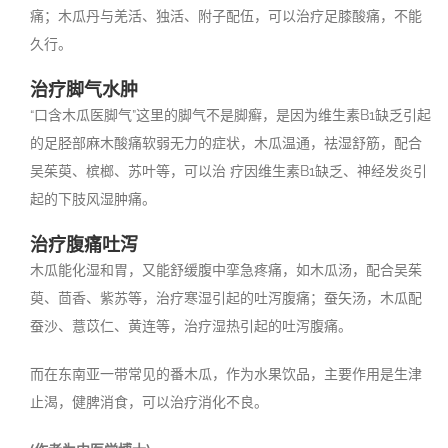
痛；木瓜丹与羌活、独活、附子配伍，可以治疗足膝酸痛，不能
久行。
治疗脚气水肿
“口含木瓜医脚气”这里的脚气不是脚癣，是因为维生素B1缺乏引起
的足胫部麻木酸痛软弱无力的症状，木瓜温通，祛湿舒筋，配合
吴茱萸、槟榔、苏叶等，可以治 疗因维生素B1缺乏、神经发炎引
起的下肢风湿肿痛。
治疗腹痛吐泻
木瓜能化湿和胃，又能舒缓腹中挛急疼痛，如木瓜汤，配合吴茱
萸、茴香、紫苏等，治疗寒湿引起的吐泻腹痛；蚕矢汤，木瓜配
蚕沙、薏苡仁、黄连等，治疗湿热引起的吐泻腹痛。
而在东南亚一带常见的番木瓜，作为水果饮品，主要作用是生津
止渴，健脾消食，可以治疗消化不良。