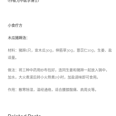
(作者为中医学博士)
小食疗方
木瓜猪蹄汤：
材料：猪蹄1只，宣木瓜30g，伸筋草30g，薏苡仁10g，生姜、盐
适量。
做法：将三种中药用纱布包好，连同生姜和猪蹄一起放入锅中，
加水，大火煮滚后转小火熬煮2小时，加盐调味即可食用。
作用：散寒除湿，温经通络，适合腰膝酸痛、肩周炎等。