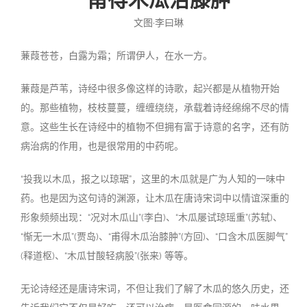
文图·李曰琳
投稿
文化
往期杂志
蒹葭苍苍，白露为霜；所谓伊人，在水一方。
关于我们
艺术
181期
征稿启事
蒹葭是芦苇，诗经中很多像这样的诗歌，起兴都是从植物开始
登录
历史
180期
“本土文学”栏目征稿
《源》杂志简介
的。那些植物，枝枝蔓蔓，缠缠绕绕，承载着诗经绵绵不尽的情
意。这些生长在诗经中的植物不但拥有富于诗意的名字，还有防
{username} | 退出
文学
179期
编委会
病治病的作用，也是很常用的中药呢。
178期
联系我们
“投我以木瓜，报之以琼琚”，这里的木瓜就是广为人知的一味中
药。也是因为这句诗的渊源，让木瓜在唐诗宋词中以情谊深重的
177期
形象频频出现：“况对木瓜山”(李白)、“木瓜屡试琼瑶重”(苏轼)、
“惭无一木瓜”(贾岛)、“甫得木瓜治膝肿”(方回)、“口含木瓜医脚气”
(释道枢)、“木瓜甘酸轻病股”(张来) 等等。
无论诗经还是唐诗宋词，不但让我们了解了木瓜的悠久历史，还