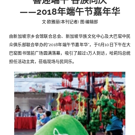
——
2018年端午节嘉年华
投稿
文化
往期杂志
文·欧雅丽(本刊记者) 图·编辑部
关于我们
艺术
181期
征稿启事
由新加坡宗乡会馆联合总会、新加坡华族文化中心及大巴窑中民
登录
历史
180期
“本土文学”栏目征稿
《源》杂志简介
众俱乐部联合举办的“2018年端午节嘉年华”，于6月10日下午在大
巴窑图书馆前广场圆满落幕，吸引了超过1万人到访，哈莉玛总统
{username} | 退出
文学
179期
编委会
担任活动主宾，莅临现场与民同乐。
178期
联系我们
177期