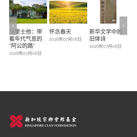
带
怀念春天
新华文学中的
螺钿留芳：碧
Y
的
旧体诗
山亭贺仪镜框
M
2026年07月06日
中的百业记忆
#
2026年07月06日
6日
2026年07月06日
2