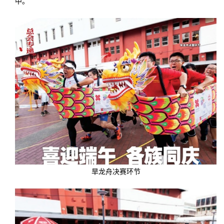
中。
旱龙舟决赛环节