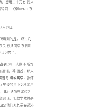
汤，想用三十元有 找来
莉：《穿kenzo 的
月17日)
所看到的是， 经过几
汉民 族共同语的书面
不认识它了。
48.6%，人数 有所增
普通话，蓦 回首，那人
语是粤 语或英语，教师
为 笑谈的是中文科采用
)，此计划尚在试验之
修普通话，但教学依然是
原因是他们充其量会说港