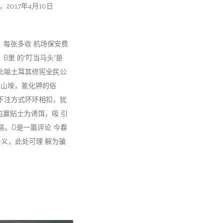
，2017年4月10日
时，每张多收 机场保安费
B里 的“叮当马头”是
比喻土耳其修宪全民公
团；山埃，氰化钾的俗
因下注方式环环相扣，犹
包赢贴士为诱饵，吸 引
易。D是一篇评论 今春
多义，此处可理 解为骗