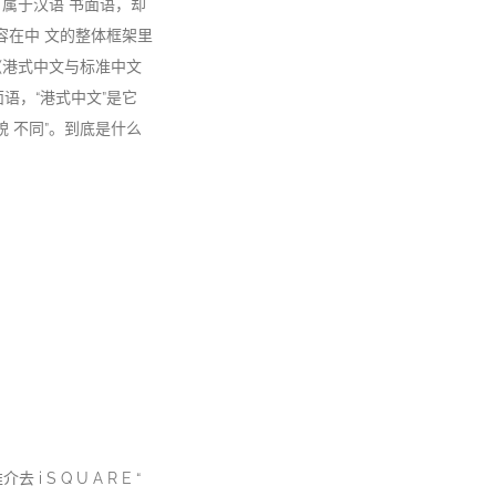
；属于汉语 书面语，却
容在中 文的整体框架里
《港式中文与标准中文
面语，“港式中文”是它
貌 不同”。到底是什么
i S Q U A R E “