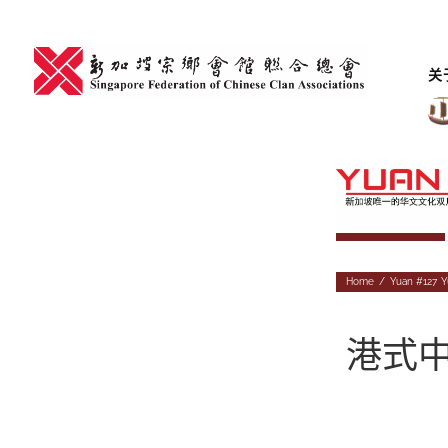
Skip
to
content
关
Home
/
Yuan #127
,
Y
港式中