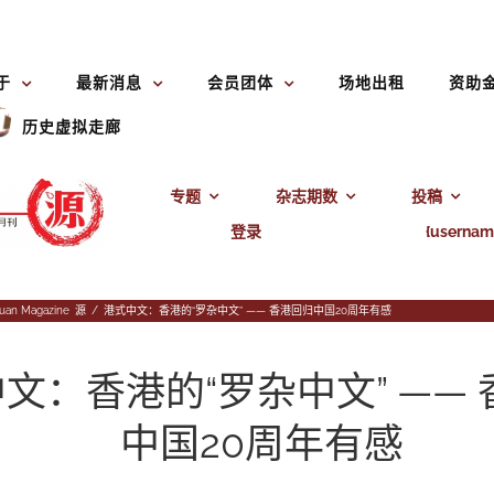
于
最新消息
会员团体
场地出租
资助
历史虚拟走廊
专题
杂志期数
投稿
登录
{usernam
uan Magazine
,
源
/
港式中文：香港的“罗杂中文” —— 香港回归中国20周年有感
文：香港的“罗杂中文” ——
中国20周年有感