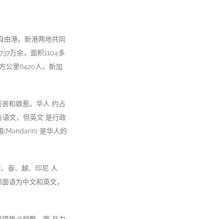
自由港。新港两地共同
37万余，面积1104多
公里6420人，新加
峇和娘惹。华人 约占
方语文，但英文 是行政
ndarin) 是华人的
菲、泰、越、印尼 人
：书面语为中文和英文，