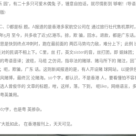
e r 兔子乐 园”，有二十多只可爱木偶兔 子，锺意自拍话，就尽情影到 够喇！(导语
版)
A、B、C、D都是标 题。A报道的是香港多家航空公司在 通过旅行社代售机票
2年5月 至今，共多收了近3亿港币。掠，欺 骗，回水，退款，都是广东话。
思是快到终点冲刺时，跑在最前面的 两匹马势均力敌，难分上下；此例 
反对的民调不相上下。C里，丝 打，英文sister的音，丝打团，即 姐妹
nide的粤语音译；波缆，马缆 之仿词，指非法的赌球、赌马所下的 赌注，
故称；呃，欺骗，广东 话。这则新闻报道的是，有人开设赌 球网站，以提供
风赌博，最终沉 沦赌海。10个字，都认识，不是香港 人，要看懂怕不容
选人曾俊华的 文章的标题，咁，这样，落，下到， 呃like，网络语言，
粤英兼用。
，67字，也是粤 英掺杂。
貌”大抵如此， 在香港报刊上，天天可见。