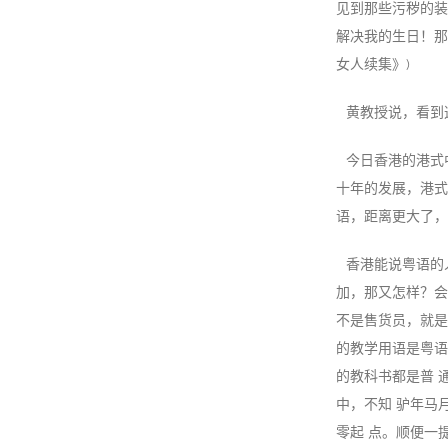
见到那些污秽的装
解决我的生日！那些
女人续集》)
黄教授说，看到这
今日香港的港式
十年的发展，港式
语，距离更大了，
香港能说粤语的人
加，那又怎样？会
不是售货员，就是
的教学用语是粤语
的教科书都是普 
中，不知 驴年马
零起 点。顺便一