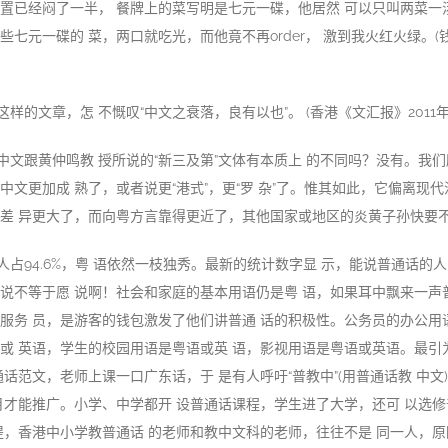
置已经闷了一半， 餐牌上的菜写明是七元一碟，他居然 可以只叫两菜一
七元一碟的 菜，两口就吃光，而他竟不再order， 激到我火红火绿。(钱玛
样的文章，怎 不慨叹“中文之衰落，良有以也”。 (香港《文汇报》2011年5
中文跟黄仲鸣教 授所说的“新三及第”文体有本质上 的不同吗？没有。我们
中文更加成 熟了，或者说更“港式”，更“罗 杂”了。惟其如此，它偏离现代
差 异更大了，而向粤方言靠得更近了，其他国家或地区的炎黄子孙快要
占94.6%，粤 语依然一枝独秀。最新的统计数字显 示，能说普通话的人占
说不等于愿 说啊！社会和家庭的基本用语仍是粤 语，如果耳中飘来一声
服务 员，是游客的钱包激发了他们讲普通 话的积极性。公务员的办公用
或 英语，学生的校园用语是粤语或英 语，影视用语是粤语或英语。最引
通话范文，老师上课一口广东话，于 是有人呼吁“普教中”(用普通话教 中文
月才能推广。小学、中学都开 设普通话课程，学生进了大学，还可 以选
提，香港中小学教普通话 的老师和教中文科的老师，往往不是 同一人，