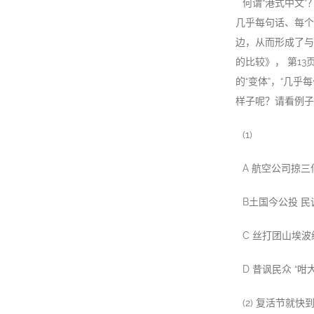
何谓“港式中文
几乎每句话、每个
边，从而形成了与
的比较》， 第13
的“变体”，“几乎
样子呢？请看例子
(1)
A 航空公司掠三
B土国今公投 民调
C 丝打团山埃波缆
D 昔讽民众 “咁大
(2) 复活节就快到啦