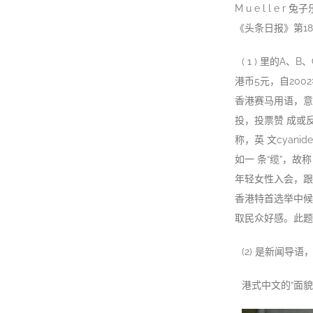
M u e l l 
《头条日报》第18
( 1 ) 里的
港币5元，自200
香港赛马用语，意
投，投票赞 成或
称，英 文cya
如一 条“缆”，
年轻女性入会，跟
香港特首选举中候
取民众好感。此题
(2) 是新闻导语
港式中文的“面