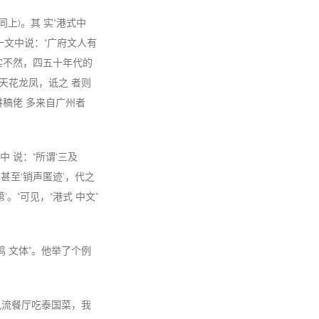
同上)。其 实“港式中
》一文中说：“广府文人有
实不然，四五十年代的
到天花龙凤，诋之 者则
讲稿佬 多来自广州者
中 说：“所谓‘三及
甚至‘销声匿迹’，代之
。”可见，“港式 中文”
鸡 文体”。他举了个例
间九流餐厅吃泰国菜，我