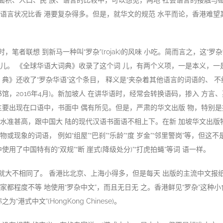
面积、人口、民 族、语言的比较中，可以想见，两地 社会语言的接触与碰
语言状况比香 港要复杂得多。但是，就华文的规范 水平而论，香港难望
，笔者联想 到新马一种叫“罗杂”(rojak)的风味 小吃。简而言之，这“罗
儿。 《全球华语大词典》收录了这个词 儿，有两个义项，一是本义，一
典》还收了“罗杂华语”这个条目， 释义是“夹杂着其他语言的词语的、 不纯正
书馆，2016年4月)。新加坡人 在讲华语时，经常会转换语码，掺入 方言
主要出现在口语中，书面中 偶有所见。但是，严肃的华文出版 物，特别
水准甚高，跟中国大 陆的现代汉语书面语不相上下。在新 加坡华文出版
或现象的词语， 例如“组屋”“巴刹”“乐龄”“度 岁金”“邻里警岗”等，但这
使用了中国特有的“双规”“断 崖式(降级处分)”“打虎拍蝇”等词 语一样。
就大不相同了。 香港比北京、上海小得多，但是每天 出版的主流中文报纸
都程度不等 地使用“罗杂中文”，而且无日无 之。香港鲜见“罗杂”这种小食
“港式中文”(HongKong Chinese)。