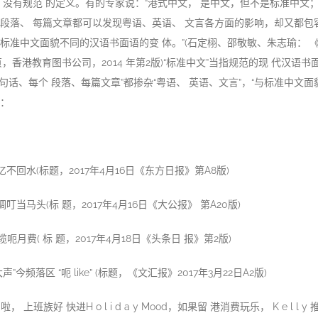
”？没有规范 的定义。有的专家说：“港式中文， 是中文，但不是标准中文
段落、 每篇文章都可以发现粤语、英语、 文言各方面的影响，却又都包
标准中文面貌不同的汉语书面语的变 体。”(石定栩、邵敬敏、朱志瑜： 
页，香港教育图书公司，2014 年第2版)“标准中文”当指规范的现 代汉语书
每句话、每个 段落、每篇文章”都掺杂“粤语、 英语、文言”，“与标准中文面
：
亿不回水(标题，2017年4月16日《东方日报》第A8版)
叮当马头(标 题，2017年4月16日《大公报》 第A20版)
呃月费( 标 题，2017年4月18日《头条日 报》第2版)
声”今频落区 “呃 like” (标题，《文汇报》2017年3月22日A2版)
， 上班族好 快进H o l i d a y Mood，如果留 港消费玩乐， K e l l y 推介去 