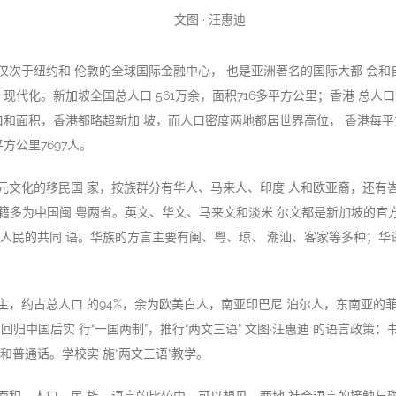
文图 · 汪惠迪
仅次于纽约和 伦敦的全球国际金融中心， 也是亚洲著名的国际大都 会和
现代化。新加坡全国总人口 561万余，面积716多平方公里；香港 总人口7
口和面积，香港都略超新加 坡，而人口密度两地都居世界高位， 香港每平方
方公里7697人。
元文化的移民国 家，按族群分有华人、马来人、印度 人和欧亚裔，还有峇
祖籍多为中国闽 粤两省。英文、华文、马来文和淡米 尔文都是新加坡的官
民的共同 语。华族的方言主要有闽、粤、琼、 潮汕、客家等多种；华语(Ma
主，约占总人口 的94%，余为欧美白人，南亚印巴尼 泊尔人，东南亚的
年回归中国后实 行“一国两制”，推行“两文三语” 文图·汪惠迪 的语言政策
和普通话。学校实 施“两文三语”教学。