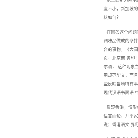
从上面新港两地
度不小，新加坡的
状如何？
在回答这个问题时
调味品做成的杂拌
合的事物。《大词 
页，北京商 务印
尔语， 这种现象
用规范华文，而且
些反映当地特有事物
现代汉语书面语 中
反观香港，情形
语言而论，几乎家家
说；香港语文 界称之为