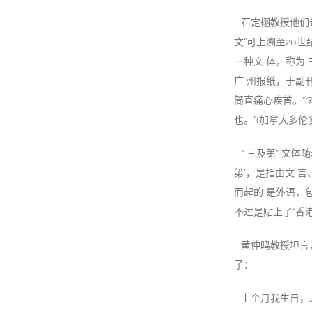
石定栩教授他们说
文”可上溯至20世
一种文 体，称为
广 州报纸，于副
简直痛心疾首。”
也。”(加拿大多伦多
“ 三及第” 文
第’，是指由文 
而起的 是外语，包
不过是贴上了“香港
黄仲鸣教授坦言，
子：
上个月我生日，J