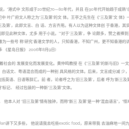
，“港式中 文形成于20世纪70—80年代，并且 在90年代开始趋于成熟”(
纪中 叶广府文人称之为“三及第”的文 体。王亭之先生在《“三及第”文 体
‘三及第’，此即文言、白 话、方言齐用。有人以为这种文体创 于香港，其
刊即见此种文体，尤多 用于小说。”“对于‘三及第’，争 论颇多，赞之者捧
“难为一些号 称‘研究’香港文学的人，只知香港，不知广州，更不知香港的
 《星岛日报》 2006年8月9日)
体随着社会的 发展变化而发展变化。黄仲鸣教授 在《“三及第”的新与旧》一文
言、白话文、粤语混合而成的一种别 具风格的文体。后来，文言成分减 少，
括英语、日语等辞汇。前 者，论者呼之为‘旧三及第’，后者 呼为‘新三及第’
”标记、 经过包装的一种新“三及第”文体。
 他本人对 “旧三及第”情有独钟，而称“新三 及第”是一种“混血语言”，“怪
an讲下又多些， 他说请我去吃些exotic food，原来带我 去油麻地一