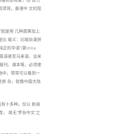
撞势必频繁，而 且力
其项背。香港中 文的现
杂”就是用 几种蔬果加上
是比 喻义：比喻杂凑拼
的华语”(第1004
、英语甚至马来语、淡米
是报刊、课本等，必须使
物中，常常可以看到一
不是掺 杂，就像中国大陆
有十多种。仅以 新闻
， 故无“罗杂中文”之